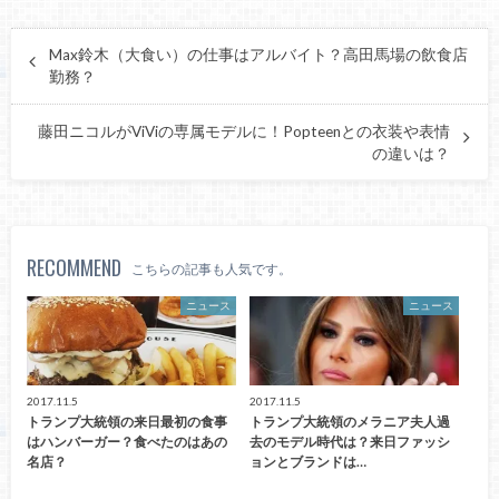
Max鈴木（大食い）の仕事はアルバイト？高田馬場の飲食店
勤務？
藤田ニコルがViViの専属モデルに！Popteenとの衣装や表情
の違いは？
RECOMMEND
こちらの記事も人気です。
ニュース
ニュース
2017.11.5
2017.11.5
トランプ大統領の来日最初の食事
トランプ大統領のメラニア夫人過
はハンバーガー？食べたのはあの
去のモデル時代は？来日ファッシ
名店？
ョンとブランドは…