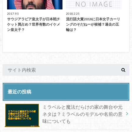
2017.9.5
2018.2.25
サウジアラビア皇太子が日本戦チ
流行語大賞2018に日本女子カーリ
ケット買占め？世界有数のイケメ
ングのそだねーが候補？過去の五
ン皇太子？
輪は？
最近の投稿
ミラベルと魔法だらけの家の舞台や元
ネタは？ミラベルのモデルや名前の意
味についても