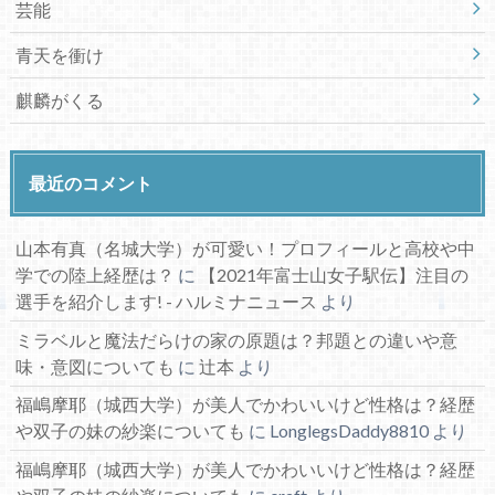
芸能
青天を衝け
麒麟がくる
最近のコメント
山本有真（名城大学）が可愛い！プロフィールと高校や中
学での陸上経歴は？
に
【2021年富士山女子駅伝】注目の
選手を紹介します! - ハルミナニュース
より
ミラベルと魔法だらけの家の原題は？邦題との違いや意
味・意図についても
に
辻本
より
福嶋摩耶（城西大学）が美人でかわいいけど性格は？経歴
や双子の妹の紗楽についても
に
LonglegsDaddy8810
より
福嶋摩耶（城西大学）が美人でかわいいけど性格は？経歴