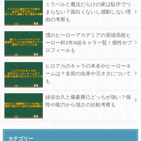
ミラベルと魔法だらけの家は駄作でつ
まらない？面白くないし感動しない理
由の考察も
僕のヒーローアカデミアの英雄高校ヒ
ーロー科1年A組キャラ一覧！個性やプ
ロフィールも
ヒロアカのキャラの本名やヒーローネ
ームは？名前の由来や元ネタについて
も
緑谷出久と爆豪勝己どっちが強い？個
性や能力から強さの比較考察も
カテゴリー