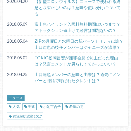
2020.04.20
【新型コロナウイルス】ニュースで使われる終
息と収束正しいのは？意味や使い分けについて
も
2018.05.09
富士急ハイランド入園料無料期間はいつまで？
アトラクション値上げで経営は問題ないの？
2018.05.04
ZIPの月曜日と水曜日の新パーソナリティは誰？
山口達也の後任メンバーはジャニーズが濃厚？
2018.05.02
TOKIO松岡昌宏が謝罪会見で坊主だった理由
は？発言コメントが男らしくてかっこいい？
2018.04.25
山口達也メンバーの意味と由来は？過去にメン
バーと隠語で呼ばれたタレントは？
ニュース
人気
失速
小池百合子
希望の党
衆議院総選挙2017