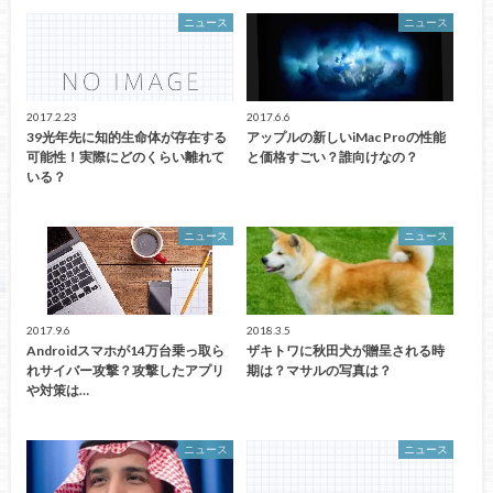
ニュース
ニュース
2017.2.23
2017.6.6
39光年先に知的生命体が存在する
アップルの新しいiMac Proの性能
可能性！実際にどのくらい離れて
と価格すごい？誰向けなの？
いる？
ニュース
ニュース
2017.9.6
2018.3.5
Androidスマホが14万台乗っ取ら
ザキトワに秋田犬が贈呈される時
れサイバー攻撃？攻撃したアプリ
期は？マサルの写真は？
や対策は…
ニュース
ニュース