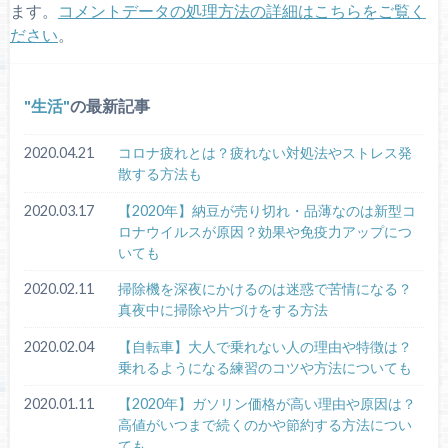
ます。
コメントデータの処理方法の詳細はこちらをご覧く
ださい
。
生活
の最新記事
2020.04.21
コロナ疲れとは？疲れない対処法やストレス発
散する方法も
2020.03.17
【2020年】納豆が売り切れ・品薄なのは新型コ
ロナウイルスが原因？効果や免疫力アップにつ
いても
2020.02.11
掃除機を深夜にかけるのは迷惑で苦情になる？
真夜中に掃除や片づけをする方法
2020.02.04
【自転車】大人で乗れない人の理由や特徴は？
乗れるようになる練習のコツや方法についても
2020.01.11
【2020年】ガソリン価格が高い理由や原因は？
高値がいつまで続くのかや節約する方法につい
ても