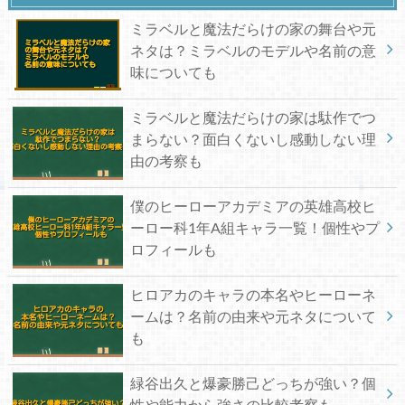
ミラベルと魔法だらけの家の舞台や元
ネタは？ミラベルのモデルや名前の意
味についても
ミラベルと魔法だらけの家は駄作でつ
まらない？面白くないし感動しない理
由の考察も
僕のヒーローアカデミアの英雄高校ヒ
ーロー科1年A組キャラ一覧！個性やプ
ロフィールも
ヒロアカのキャラの本名やヒーローネ
ームは？名前の由来や元ネタについて
も
緑谷出久と爆豪勝己どっちが強い？個
性や能力から強さの比較考察も