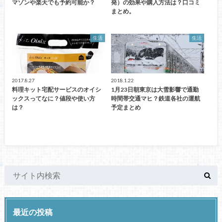
マゾンや楽天でも予約可能か？
発）の効果や購入方法は？口コミ
まとめ。
生活
生活
2017.8.27
2018.1.22
料理キット宅配サービスのオイシ
1月23日朝東京は大雪影響で通勤
ックスってなに？値段や使い方
時間帯交通マヒ？鉄道各社の運航
は？
予定まとめ
最近の投稿