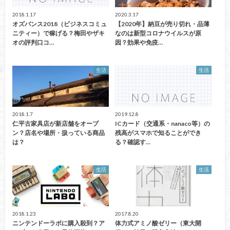
2018.1.17
2020.3.17
オズバンス2018（ビジネスコミュ
【2020年】納豆が売り切れ・品薄
ニティー）で稼げる？梅田やザキ
なのは新型コロナウイルスが原
オの評判口コ…
因？効果や免疫…
生活
生活
2018.1.7
2019.12.8
仁平古家具店が新店舗をオープ
ICカード（交通系・nanaco等）の
ン？店名や場所・扱っている商品
残高がスマホで知ることができ
は？
る？確認す…
生活
生活
2018.1.23
2017.8.20
ニンテンドーラボに購入殺到？ア
体力式アミノ酸ゼリー（東大開