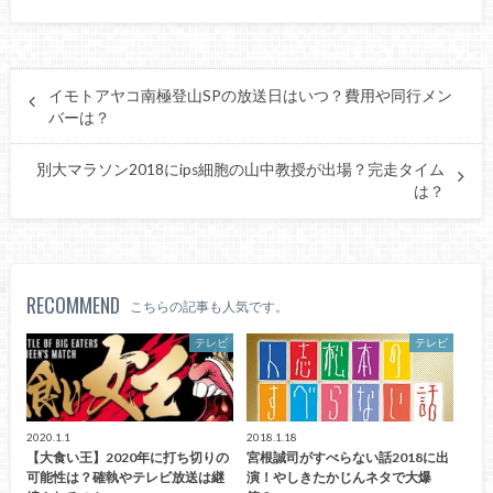
イモトアヤコ南極登山SPの放送日はいつ？費用や同行メン
バーは？
別大マラソン2018にips細胞の山中教授が出場？完走タイム
は？
RECOMMEND
こちらの記事も人気です。
テレビ
テレビ
2020.1.1
2018.1.18
【大食い王】2020年に打ち切りの
宮根誠司がすべらない話2018に出
可能性は？確執やテレビ放送は継
演！やしきたかじんネタで大爆