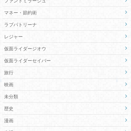
ファントミラージュ
マネー・節約術
ラブパトリーナ
レジャー
仮面ライダージオウ
仮面ライダーセイバー
旅行
映画
未分類
歴史
漫画