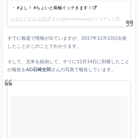
・ #よし！ #ちょいと南極イッテきます！
イモトアヤコ 公式
さん(@imotodesse)がシェアした投稿 –
12月
すでに報道で情報が出ていますが、2017年12月13日出発
したことがこのことでわかります。
そして、北米を経由して、チリに12月14日に到着したこと
の報告を
AD石崎史郎
さんの写真で報告しています。