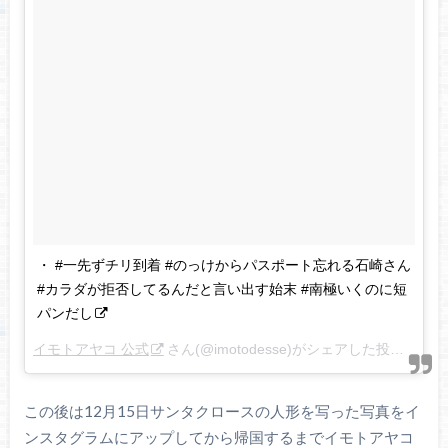
・ #一先ずチリ到着 #のっけからパスポート忘れる石崎さん
#カラダが拒否してるんだと言い出す始末 #南極いくのに短
パンだし
イモトアヤコ 公式
さん(@imotodesse)がシェアした投稿 –
12月
この後は12月15日サンタクロースの人形を写った写真をイ
ンスタグラムにアップしてから帰国するまでイモトアヤコ