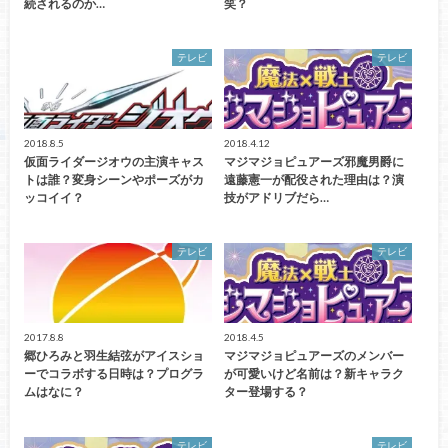
続されるのか…
笑？
テレビ
テレビ
2018.8.5
2018.4.12
仮面ライダージオウの主演キャス
マジマジョピュアーズ邪魔男爵に
トは誰？変身シーンやポーズがカ
遠藤憲一が配役された理由は？演
ッコイイ？
技がアドリブだら…
テレビ
テレビ
2017.8.8
2018.4.5
郷ひろみと羽生結弦がアイスショ
マジマジョピュアーズのメンバー
ーでコラボする日時は？プログラ
が可愛いけど名前は？新キャラク
ムはなに？
ター登場する？
テレビ
テレビ