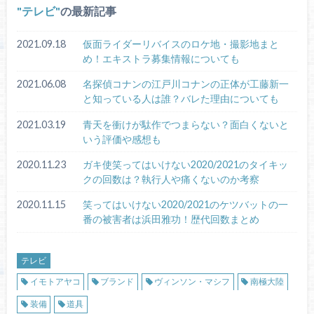
テレビ
の最新記事
2021.09.18
仮面ライダーリバイスのロケ地・撮影地まと
め！エキストラ募集情報についても
2021.06.08
名探偵コナンの江戸川コナンの正体が工藤新一
と知っている人は誰？バレた理由についても
2021.03.19
青天を衝けが駄作でつまらない？面白くないと
いう評価や感想も
2020.11.23
ガキ使笑ってはいけない2020/2021のタイキッ
クの回数は？執行人や痛くないのか考察
2020.11.15
笑ってはいけない2020/2021のケツバットの一
番の被害者は浜田雅功！歴代回数まとめ
テレビ
イモトアヤコ
ブランド
ヴィンソン・マシフ
南極大陸
装備
道具