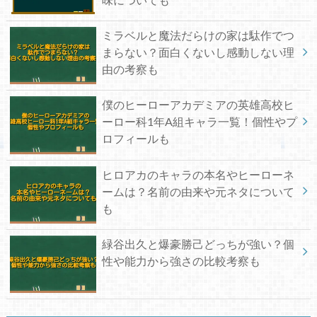
ミラベルと魔法だらけの家は駄作でつ
まらない？面白くないし感動しない理
由の考察も
僕のヒーローアカデミアの英雄高校ヒ
ーロー科1年A組キャラ一覧！個性やプ
ロフィールも
ヒロアカのキャラの本名やヒーローネ
ームは？名前の由来や元ネタについて
も
緑谷出久と爆豪勝己どっちが強い？個
性や能力から強さの比較考察も