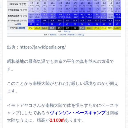
出典：https://ja.wikipedia.org/
昭和基地の最高気温でも東京の平年の真冬並みの気温で
す。
このことから南極大陸がどれだけ厳しい環境なのかが伺え
ます。
イモトアヤコさんが南極大陸で体を慣らすためにベースキ
ャンプにしたであろう
ヴィンソン・ベースキャンプ
は南極
大陸なうえに、標高が
2,100ḿ
あります。