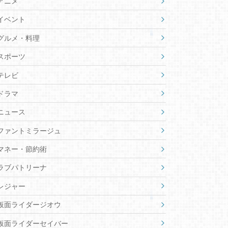
アニメ
イベント
グルメ・料理
スポーツ
テレビ
ドラマ
ニュース
ファントミラージュ
マネー・節約術
ラブパトリーナ
レジャー
仮面ライダージオウ
仮面ライダーセイバー