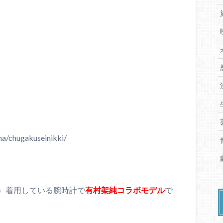
a/chugakuseinikki/
）着用している腕時計で
有村架純コラボモデル
で