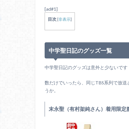
[ad#1]
目次
[
非表示
]
中学聖日記のグッズ一覧
中学聖日記のグッズは意外と少ないです
数だけでいったら、同じTBS系列で放
うか。
末永聖（有村架純さん）着用限定