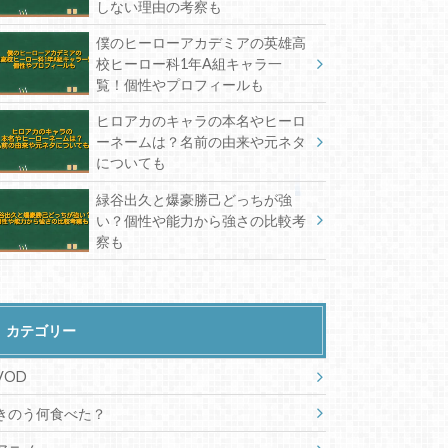
しない理由の考察も
僕のヒーローアカデミアの英雄高
校ヒーロー科1年A組キャラ一
覧！個性やプロフィールも
ヒロアカのキャラの本名やヒーロ
ーネームは？名前の由来や元ネタ
についても
緑谷出久と爆豪勝己どっちが強
い？個性や能力から強さの比較考
察も
カテゴリー
VOD
きのう何食べた？