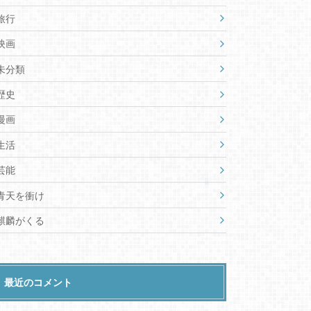
旅行
映画
未分類
歴史
漫画
生活
芸能
青天を衝け
麒麟がくる
最近のコメント