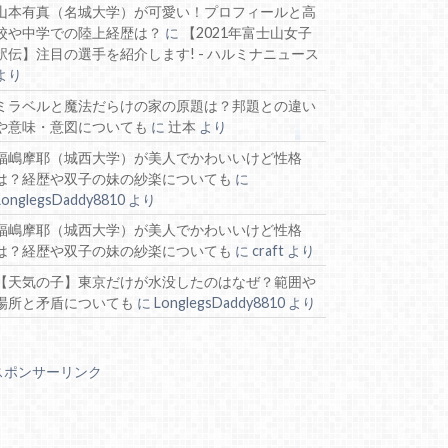
山本有真（名城大学）が可愛い！プロフィールと高
校や中学での陸上経歴は？
に
【2021年富士山女子
駅伝】注目の選手を紹介します! - ハルミナニュース
より
ミラベルと魔法だらけの家の原題は？邦題との違い
や意味・意図についても
に
辻本
より
福嶋摩耶（城西大学）が美人でかわいいけど性格
は？経歴や双子の妹の紗楽についても
に
LonglegsDaddy8810
より
福嶋摩耶（城西大学）が美人でかわいいけど性格
は？経歴や双子の妹の紗楽についても
に
craft
より
【天気の子】東京だけが水没したのはなぜ？範囲や
場所と矛盾についても
に
LonglegsDaddy8810
より
スポンサーリンク