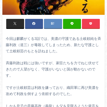
今回は麒麟がくる3話では、美濃の守護である土岐頼純を斉
藤利政（道三）が毒殺してしまったため、新たな守護とし
て土岐頼芸のもとを訪ねました。
斉藤利政は戦には強いですが、家臣たちを力でねじ伏せて
きたので人望がなく、守護がいないと国が動かないので
す。
ですが土岐頼芸は利政を嫌っており、織田軍に再び美濃を
攻めて利政を倒すよう依頼するのでした。
しかも息子の斎藤高政（義龍）も父を見限るような発言を