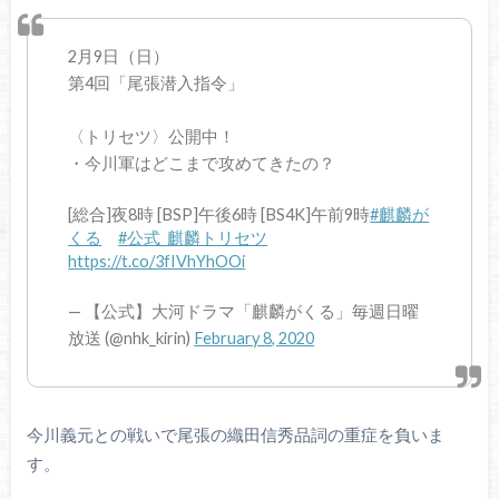
2月9日（日）
第4回「尾張潜入指令」
〈トリセツ〉公開中！
・今川軍はどこまで攻めてきたの？
[総合]夜8時 [BSP]午後6時 [BS4K]午前9時
#麒麟が
くる
#公式_麒麟トリセツ
https://t.co/3fIVhYhOOi
— 【公式】大河ドラマ「麒麟がくる」毎週日曜
放送 (@nhk_kirin)
February 8, 2020
今川義元との戦いで尾張の織田信秀品詞の重症を負いま
す。