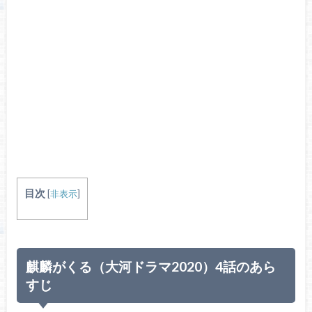
目次
[
非表示
]
麒麟がくる（大河ドラマ2020）4話のあら
すじ