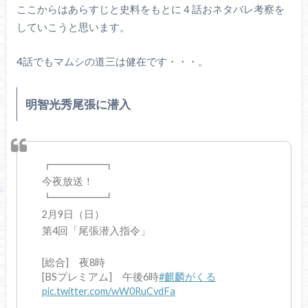
ここからはあらすじと史料をもとに４話おネタバレ考察を
していこうと思います。
4話でもマムシの道三は健在です・・・。
明智光秀尾張に潜入
┏━━━━━┓
今夜放送！
┗━━━━━┛
2月9日（日）
第4回「尾張潜入指令」
[総合] 夜8時
[BSプレミアム] 午後6時
#麒麟がくる
pic.twitter.com/wW0RuCvdFa