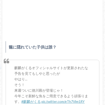
籠に隠れていた子供は誰？
麒麟がくるオフィシャルサイトが更新されたな
予告を見てもしやと思ったが
やはり…
そう！
来週ついに徳川殿が登場じゃ！
今年こそ新鮮な魚をご用意できるよう頑張りま
す。
#麒麟がくる
pic.twitter.com/eTh7Vlm1RY