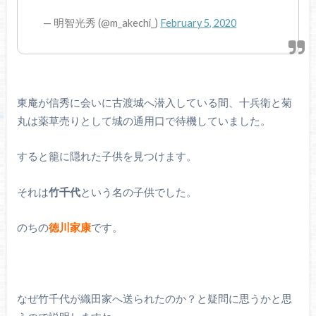
— 明智光秀 (@m_akechi_)
February 5, 2020
東庵が信秀に会いに古渡城へ潜入している間、十兵衛と菊
丸は薬草売りとして城の通用口で待機していました。
すると籠に隠れた子供を見つけます。
それは
竹千代
という名の子供でした。
のちの
徳川家康
です。
なぜ竹千代が織田家へ送られたのか？と疑問に思うかと思