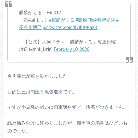
麒麟がくる File012
（第4回より）
#麒麟がくる
#麒麟File
#明智光秀
#
長谷川博己
pic.twitter.com/lGJhI0PazR
— 【公式】大河ドラマ「麒麟がくる」毎週日曜
放送 (@nhk_kirin)
February 10, 2020
今川義元が軍を動かしました。
目的は三河制圧と尾張進出です。
ですが小豆坂の戦いは両軍譲らずで、決着がつきません。
結局痛み分けに終わりましたが、織田軍の消耗はひどいも
のでした。