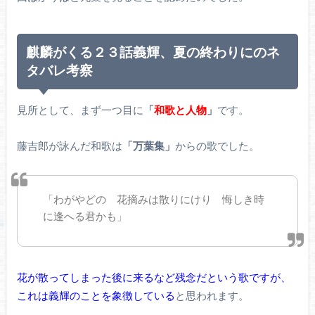
麒麟がくる２３話義輝、夏の終わりにのネ
タバレ考察
見所として、まず一つ目に
「
和歌と人物
」
です。
藤吉郎が詠んだ和歌は
「万葉集」
からの歌でした。
「わがやどの 花摘みは散りにけり 悔しき時
に逢へる君かも」
花が散ってしまった後に来るなど残念だという歌ですが、
これは義輝のことを象徴している
と思われます。