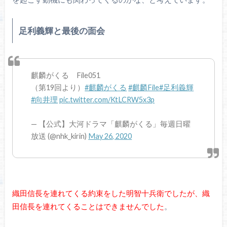
足利義輝と最後の面会
麒麟がくる File051
（第19回より）
#麒麟がくる
#麒麟File
#足利義輝
#向井理
pic.twitter.com/KtLCRW5x3p
— 【公式】大河ドラマ「麒麟がくる」毎週日曜
放送 (@nhk_kirin)
May 26, 2020
織田信長を連れてくる約束をした明智十兵衛でしたが、織
田信長を連れてくることはできませんでした
。