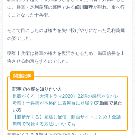
に、将軍・足利義輝の幕臣である
細川藤孝
が現れ、京へ行
くことなった十兵衛。
そこで目にしたのは権力を失い投げやりになった足利義輝
の姿でした。
明智十兵衛は将軍の権力を復活させるため、織田信長を上
洛させる約束をするのでした。
関連記事
記事で内容を知りたい方
麒麟がくる（大河ドラマ2020）22話の感想ネタバレ
考察！十兵衛が本格的に表舞台に登場？
動画で見た
い方
【麒麟がくる】見逃し配信・動画サイトまとめ！全話
無料で視聴する方法についても
麒麟がくる
２３話
はその話の続きになります。