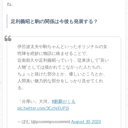
ね。
足利義昭と駒の関係は今後も発展する？
伊呂波太夫や駒ちゃんといったオリジナルの女
性陣を絶妙に物語に絡ませることで、
近衛前久や足利義昭っていう、従来決して”良い
人物”としては描かれてこなかった人たちの、
ちょっと抜けた部分とか、優しいところとか、
人間臭い魅力的な部分をしっかり見せてくれ
る。
「分厚い」大河。
#麒麟がくる
pic.twitter.com/3CcfeEUP2i
— ぽむ (@poommpooommm)
August 30, 2020