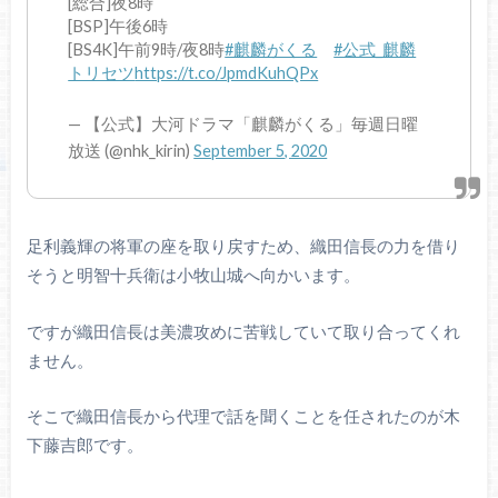
[総合]夜8時
[BSP]午後6時
[BS4K]午前9時/夜8時
#麒麟がくる
#公式_麒麟
トリセツ
https://t.co/JpmdKuhQPx
— 【公式】大河ドラマ「麒麟がくる」毎週日曜
放送 (@nhk_kirin)
September 5, 2020
足利義輝の将軍の座を取り戻すため、織田信長の力を借り
そうと明智十兵衛は小牧山城へ向かいます。
ですが織田信長は美濃攻めに苦戦していて取り合ってくれ
ません。
そこで織田信長から代理で話を聞くことを任されたのが木
下藤吉郎です。