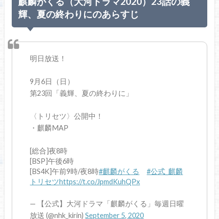
麒麟がくる（大河ドラマ2020）23話の義
輝、夏の終わりにのあらすじ
明日放送！
9月6日（日）
第23回「義輝、夏の終わりに」
〈トリセツ〉公開中！
・麒麟MAP
[総合]夜8時
[BSP]午後6時
[BS4K]午前9時/夜8時
#麒麟がくる
#公式_麒麟
トリセツ
https://t.co/JpmdKuhQPx
— 【公式】大河ドラマ「麒麟がくる」毎週日曜
放送 (@nhk_kirin)
September 5, 2020