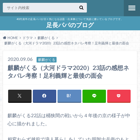
40代前半の足長パパが日々気になる話題・出来事について気楽に書いているブログです。
足長パパのブログ
HOME
ドラマ
麒麟がくる
麒麟がくる（大河ドラマ2020）23話の感想ネタバレ考察！足利義輝と最後の面会
2020.09.06
麒麟がくる
麒麟がくる（大河ドラマ2020）23話の感想ネ
タバレ考察！足利義輝と最後の面会
麒麟がくる22話は桶狭間の戦いから４年後の京の様子が中
心に描かれました。
相変わらず越前で浪人暮らしをしていた明智十兵衛のもと