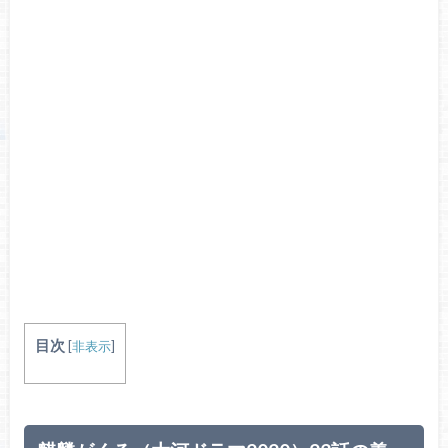
目次
[
非表示
]