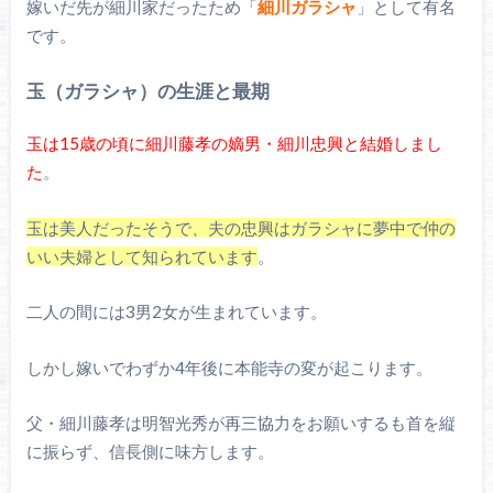
嫁いだ先が細川家だったため「
細川ガラシャ
」として有名
です。
玉（ガラシャ）の生涯と最期
玉は15歳の頃に細川藤孝の嫡男・細川忠興と結婚しまし
た
。
玉は美人だったそうで、夫の忠興はガラシャに夢中で仲の
いい夫婦として知られています
。
二人の間には3男2女が生まれています。
しかし嫁いでわずか4年後に本能寺の変が起こります。
父・細川藤孝は明智光秀が再三協力をお願いするも首を縦
に振らず、信長側に味方します。