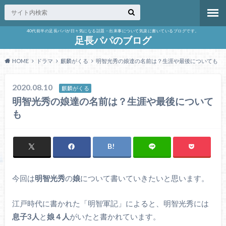
40代前半の足長パパが日々気になる話題・出来事について気楽に書いているブログです。
足長パパのブログ
HOME
ドラマ
麒麟がくる
明智光秀の娘達の名前は？生涯や最後についても
2020.08.10
麒麟がくる
明智光秀の娘達の名前は？生涯や最後について
も
今回は
明智光秀
の
娘
について書いていきたいと思います。
江戸時代に書かれた「明智軍記」によると、明智光秀には
息子3人
と
娘４人
がいたと書かれています。