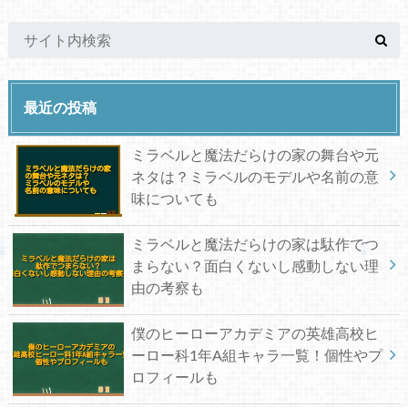
最近の投稿
ミラベルと魔法だらけの家の舞台や元
ネタは？ミラベルのモデルや名前の意
味についても
ミラベルと魔法だらけの家は駄作でつ
まらない？面白くないし感動しない理
由の考察も
僕のヒーローアカデミアの英雄高校ヒ
ーロー科1年A組キャラ一覧！個性やプ
ロフィールも