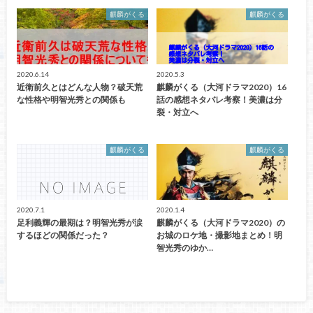
麒麟がくる
麒麟がくる
2020.6.14
2020.5.3
近衛前久とはどんな人物？破天荒
麒麟がくる（大河ドラマ2020）16
な性格や明智光秀との関係も
話の感想ネタバレ考察！美濃は分
裂・対立へ
麒麟がくる
麒麟がくる
2020.7.1
2020.1.4
足利義輝の最期は？明智光秀が涙
麒麟がくる（大河ドラマ2020）の
するほどの関係だった？
お城のロケ地・撮影地まとめ！明
智光秀のゆか…