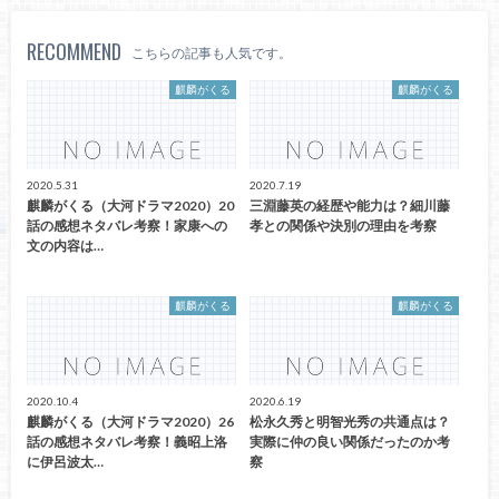
RECOMMEND
こちらの記事も人気です。
麒麟がくる
麒麟がくる
2020.5.31
2020.7.19
麒麟がくる（大河ドラマ2020）20
三淵藤英の経歴や能力は？細川藤
話の感想ネタバレ考察！家康への
孝との関係や決別の理由を考察
文の内容は…
麒麟がくる
麒麟がくる
2020.10.4
2020.6.19
麒麟がくる（大河ドラマ2020）26
松永久秀と明智光秀の共通点は？
話の感想ネタバレ考察！義昭上洛
実際に仲の良い関係だったのか考
に伊呂波太…
察