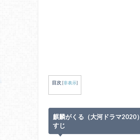
目次
[
非表示
]
麒麟がくる（大河ドラマ2020
すじ