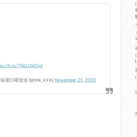
ps://t.co/7NLLUiiOyd
曜放送 (@nhk_kirin)
November 21, 2020