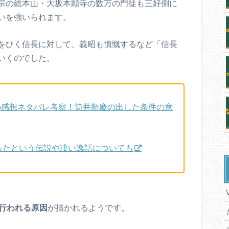
宗の総本山・大坂本願寺の数万の門徒も三好側に
いを強いられます。
をひく信長に対して、義昭も憤慨するなど「信長
いくのでした。
話の感想ネタバレ考察！筒井順慶の出した条件の意
ったという伝説や凄い逸話についても
行われる原因
が描かれるようです。