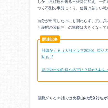
しかし再び攻め来る三好勢に加え、一向
つく不測の事態により、信長は苦しい戦
自分が出陣したのにも関わらず、京に兵
と義昭の関係性」の亀裂は大きくなって
関連記事
麒麟がくる（大河ドラマ2020）32
味も
豊臣秀吉の性格や名言は？指が6本あ
麒麟がくる33話では
比叡山の焼き討ちが