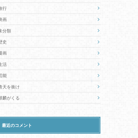
旅行
映画
未分類
歴史
漫画
生活
芸能
青天を衝け
麒麟がくる
最近のコメント