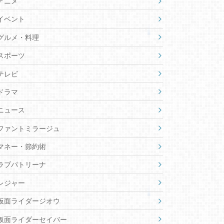
アニメ
イベント
グルメ・料理
スポーツ
テレビ
ドラマ
ニュース
ファントミラージュ
マネー・節約術
ラブパトリーナ
レジャー
仮面ライダージオウ
仮面ライダーセイバー