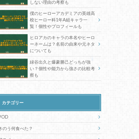
しない理由の考察も
僕のヒーローアカデミアの英雄高
校ヒーロー科1年A組キャラ一
覧！個性やプロフィールも
ヒロアカのキャラの本名やヒーロ
ーネームは？名前の由来や元ネタ
についても
緑谷出久と爆豪勝己どっちが強
い？個性や能力から強さの比較考
察も
カテゴリー
VOD
きのう何食べた？