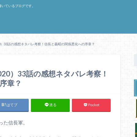
書いているブログです。
0）33話の感想ネタバレ考察！信長と義昭の関係悪化への序章？
20）33話の感想ネタバレ考察！
序章？
はてブ
Pocket
送る
った信長軍。