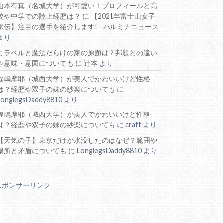
山本有真（名城大学）が可愛い！プロフィールと高
校や中学での陸上経歴は？
に
【2021年富士山女子
駅伝】注目の選手を紹介します! - ハルミナニュース
より
ミラベルと魔法だらけの家の原題は？邦題との違い
や意味・意図についても
に
辻本
より
福嶋摩耶（城西大学）が美人でかわいいけど性格
は？経歴や双子の妹の紗楽についても
に
LonglegsDaddy8810
より
福嶋摩耶（城西大学）が美人でかわいいけど性格
は？経歴や双子の妹の紗楽についても
に
craft
より
【天気の子】東京だけが水没したのはなぜ？範囲や
場所と矛盾についても
に
LonglegsDaddy8810
より
スポンサーリンク