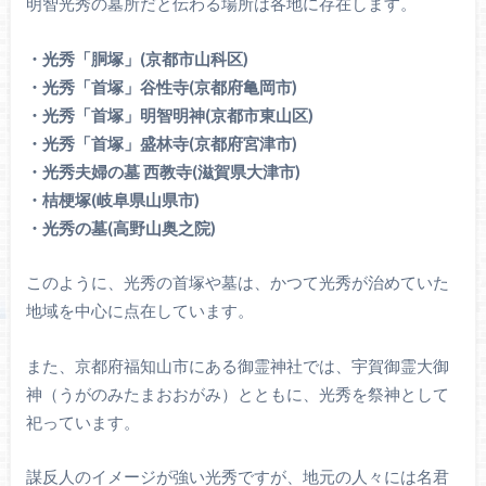
明智光秀の墓所だと伝わる場所は各地に存在します。
・光秀「胴塚」(京都市山科区)
・光秀「首塚」谷性寺(京都府亀岡市)
・光秀「首塚」明智明神(京都市東山区)
・光秀「首塚」盛林寺(京都府宮津市)
・光秀夫婦の墓 西教寺(滋賀県大津市)
・桔梗塚(岐阜県山県市)
・光秀の墓(高野山奥之院)
このように、光秀の首塚や墓は、かつて光秀が治めていた
地域を中心に点在しています。
また、京都府福知山市にある御霊神社では、宇賀御霊大御
神（うがのみたまおおがみ）とともに、光秀を祭神として
祀っています。
謀反人のイメージが強い光秀ですが、地元の人々には名君