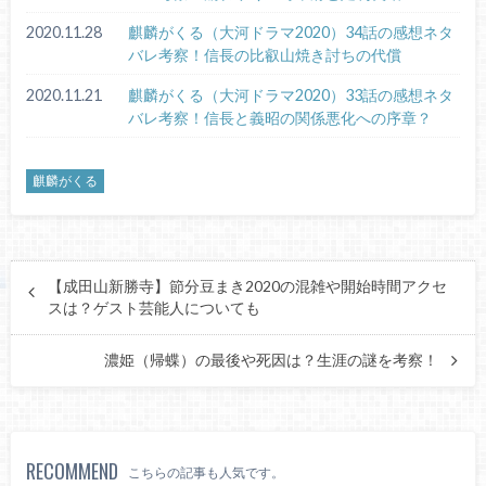
2020.11.28
麒麟がくる（大河ドラマ2020）34話の感想ネタ
バレ考察！信長の比叡山焼き討ちの代償
2020.11.21
麒麟がくる（大河ドラマ2020）33話の感想ネタ
バレ考察！信長と義昭の関係悪化への序章？
麒麟がくる
【成田山新勝寺】節分豆まき2020の混雑や開始時間アクセ
スは？ゲスト芸能人についても
濃姫（帰蝶）の最後や死因は？生涯の謎を考察！
RECOMMEND
こちらの記事も人気です。