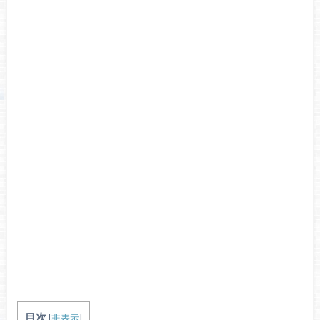
目次
[
非表示
]