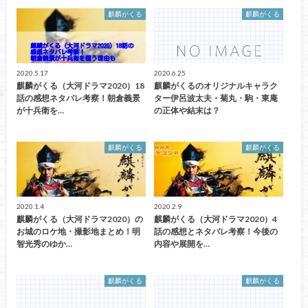
麒麟がくる
麒麟がくる
2020.5.17
2020.6.25
麒麟がくる（大河ドラマ2020）18
麒麟がくるのオリジナルキャラク
話の感想ネタバレ考察！朝倉義景
ター伊呂波太夫・菊丸・駒・東庵
が十兵衛を…
の正体や結末は？
麒麟がくる
麒麟がくる
2020.1.4
2020.2.9
麒麟がくる（大河ドラマ2020）の
麒麟がくる（大河ドラマ2020）4
お城のロケ地・撮影地まとめ！明
話の感想とネタバレ考察！今後の
智光秀のゆか…
内容や展開を…
麒麟がくる
麒麟がくる