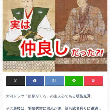
大河ドラマ「麒麟がくる」の主人公である
明智光秀
。
その
最後は、羽柴秀吉に敗れた後、落ち武者狩りに遭遇し