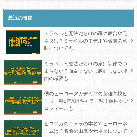
最近の投稿
ミラベルと魔法だらけの家の舞台や元
ネタは？ミラベルのモデルや名前の意
味についても
ミラベルと魔法だらけの家は駄作でつ
まらない？面白くないし感動しない理
由の考察も
僕のヒーローアカデミアの英雄高校ヒ
ーロー科1年A組キャラ一覧！個性やプ
ロフィールも
ヒロアカのキャラの本名やヒーローネ
ームは？名前の由来や元ネタについて