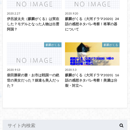
2020.2.27
2020.9.20
伊呂波太夫（麒麟がくる）は実在
麒麟がくる（大河ドラマ2020）24
した？モデルとなった人物は出雲
話の感想ネタバレ考察！将軍の器
阿国？
について
麒麟がくる
麒麟がくる
2020.9.13
2020.5.3
柴田勝家の妻・お市は戦国一の絶
麒麟がくる（大河ドラマ2020）16
世の美女だった？娘達も美人だっ
話の感想ネタバレ考察！美濃は分
た？
裂・対立へ