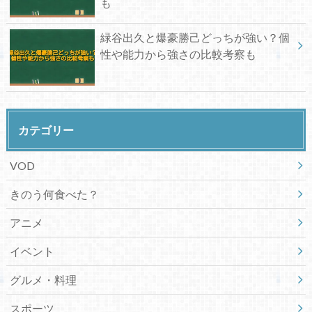
も
緑谷出久と爆豪勝己どっちが強い？個
性や能力から強さの比較考察も
カテゴリー
VOD
きのう何食べた？
アニメ
イベント
グルメ・料理
スポーツ