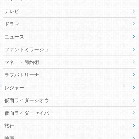
テレビ
ドラマ
ニュース
ファントミラージュ
マネー・節約術
ラブパトリーナ
レジャー
仮面ライダージオウ
仮面ライダーセイバー
旅行
映画