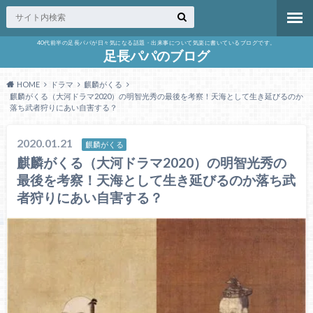
40代前半の足長パパが日々気になる話題・出来事について気楽に書いているブログです。
足長パパのブログ
HOME
ドラマ
麒麟がくる
麒麟がくる（大河ドラマ2020）の明智光秀の最後を考察！天海として生き延びるのか
落ち武者狩りにあい自害する？
2020.01.21
麒麟がくる
麒麟がくる（大河ドラマ2020）の明智光秀の
最後を考察！天海として生き延びるのか落ち武
者狩りにあい自害する？