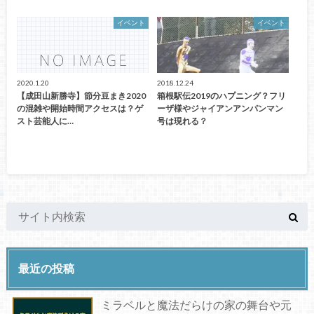
イベント
イベント
2020.1.20
2018.12.24
【成田山新勝寺】節分豆まき2020
箱根駅伝2019のハプニング？フリ
の混雑や開始時間アクセスは？ゲ
ーザ様やジャイアンアンパンマン
スト芸能人に…
号は現れる？
最近の投稿
ミラベルと魔法だらけの家の舞台や元