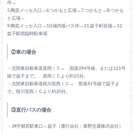
停→
5.陶芸メッセ入口→6.つかもと広場→7.つかもと→8.つかも
と広場→
9.陶芸メッセ入口→10.城内坂バス停→11.益子町役場→12
益子駅西臨時駐車場
②車の場合
・北関東自動車道真岡ＩＣ→ 国道294号線、または121号
線で益子まで。 真岡ＩＣより約25分。
・北関東自動車道桜川筑西ＩＣ→ 県道41号線で益子ま
で。桜川筑西ＩＣより約20分。
③直行バスの場合
・JR宇都宮駅東口⇔益子（運行会社：東野交通株式会社）