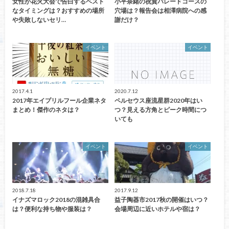
女性が花火大会で告白するベスト
小平奈緒の祝賀パレードコースの
なタイミングは？おすすめの場所
穴場は？報告会は相澤病院への感
や失敗しないセリ…
謝だけ？
イベント
イベント
2017.4.1
2020.7.12
2017年エイプリルフール企業ネタ
ペルセウス座流星群2020年はい
まとめ！傑作のネタは？
つ？見える方角とピーク時間につ
いても
イベント
イベント
2018.7.18
2017.9.12
イナズマロック2018の混雑具合
益子陶器市2017秋の開催はいつ？
は？便利な持ち物や服装は？
会場周辺に近いホテルや宿は？