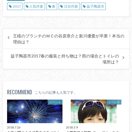
2017
人気作家
春
注目作家
益子陶器市
王様のブランチのＭＣの谷原章介と新川優愛が卒業！本当の
理由は？
益子陶器市2017春の服装と持ち物は？雨の場合とトイレの
場所は？
RECOMMEND
こちらの記事も人気です。
イベント
イベント
2018.7.26
2018.3.9