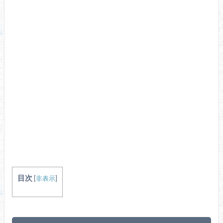
目次
[
非表示
]