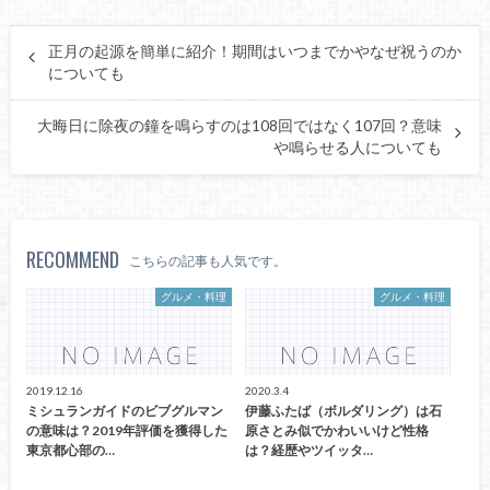
正月の起源を簡単に紹介！期間はいつまでかやなぜ祝うのか
についても
大晦日に除夜の鐘を鳴らすのは108回ではなく107回？意味
や鳴らせる人についても
RECOMMEND
こちらの記事も人気です。
グルメ・料理
グルメ・料理
2019.12.16
2020.3.4
ミシュランガイドのビブグルマン
伊藤ふたば（ボルダリング）は石
の意味は？2019年評価を獲得した
原さとみ似でかわいいけど性格
東京都心部の…
は？経歴やツイッタ…