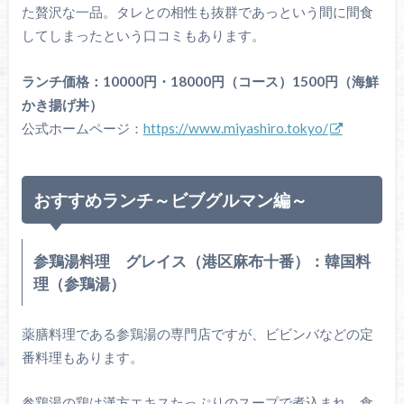
た贅沢な一品。タレとの相性も抜群であっという間に間食
してしまったという口コミもあります。
ランチ価格：10000円・18000円（コース）1500円（海鮮
かき揚げ丼）
公式ホームページ：
https://www.miyashiro.tokyo/
おすすめランチ～ビブグルマン編～
参鶏湯料理 グレイス（港区麻布十番）：韓国料
理（参鶏湯）
薬膳料理である参鶏湯の専門店ですが、ビビンバなどの定
番料理もあります。
参鶏湯の鶏は漢方エキスたっぷりのスープで煮込まれ、食