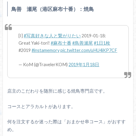
鳥善 瀬尾（港区麻布十番）：焼鳥
[I]
#写真好きな人と繋がりたい
2019-01-18:
Great Yaki-tori!
#麻布十番
#鳥善瀬尾
#1日1枚
#2019
#instamemory
pic.twitter.com/uHU4iKP7CF
— KoM (@TravelerKOM)
2019年1月18日
店主のこだわりを随所に感じる焼鳥専門店です。
コースとアラカルトがあります。
何を注文するか迷った際は「おまかせ串コース」がおすす
め。