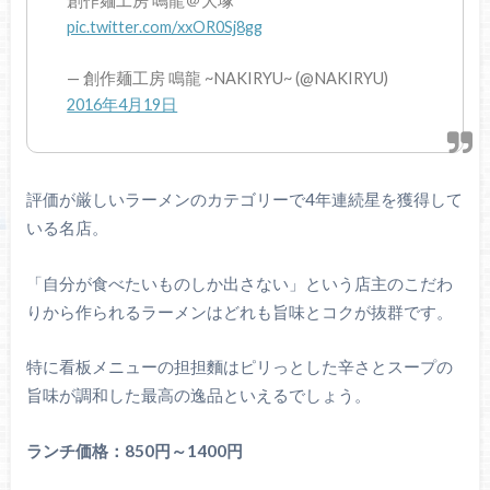
創作麺工房 鳴龍＠大塚
pic.twitter.com/xxOR0Sj8gg
— 創作麺工房 鳴龍 ~NAKIRYU~ (@NAKIRYU)
2016年4月19日
評価が厳しいラーメンのカテゴリーで4年連続星を獲得して
いる名店。
「自分が食べたいものしか出さない」という店主のこだわ
りから作られるラーメンはどれも旨味とコクが抜群です。
特に看板メニューの担担麵はピリっとした辛さとスープの
旨味が調和した最高の逸品といえるでしょう。
ランチ価格：850円～1400円