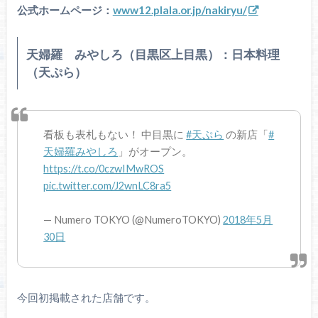
公式ホームページ：
www12.plala.or.jp/nakiryu/
天婦羅 みやしろ（目黒区上目黒）：日本料理
（天ぷら）
看板も表札もない！ 中目黒に
#天ぷら
の新店「
#
天婦羅みやしろ
」がオープン。
https://t.co/0czwIMwROS
pic.twitter.com/J2wnLC8ra5
— Numero TOKYO (@NumeroTOKYO)
2018年5月
30日
今回初掲載された店舗です。