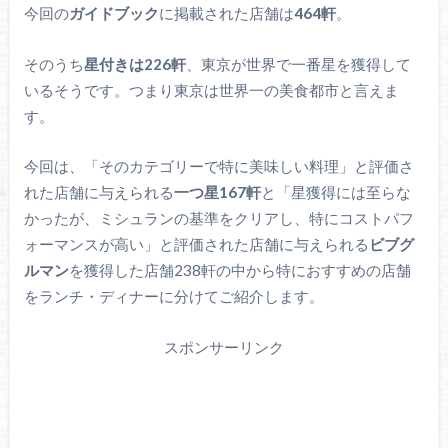
今回の
ガイドブック
に掲載された店舗は
464軒
。
そのうち
星付きは226軒
、東京が世界で一番星を獲得して
いるそうです。つまり東京は世界一の美食都市と言えま
す。
今回は、「そのカテゴリーで特に美味しい料理」と評価さ
れた店舗に与えられる
一つ星167軒
と「星獲得には至らな
かったが、ミシュランの基準をクリアし、特にコストパフ
ォーマンスが高い」と評価された店舗に与えられる
ビブグ
ルマン
を獲得した店舗238軒の中から特におすすめの店舗
をランチ・ディナーに分けてご紹介します。
スポンサーリンク