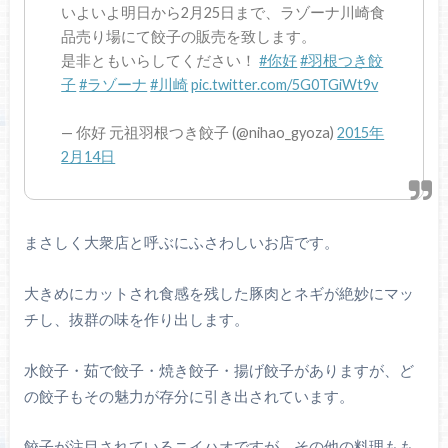
いよいよ明日から2月25日まで、ラゾーナ川崎食
品売り場にて餃子の販売を致します。
是非ともいらしてください！
#你好
#羽根つき餃
子
#ラゾーナ
#川崎
pic.twitter.com/5G0TGiWt9v
— 你好 元祖羽根つき餃子 (@nihao_gyoza)
2015年
2月14日
まさしく大衆店と呼ぶにふさわしいお店です。
大きめにカットされ食感を残した豚肉とネギが絶妙にマッ
チし、抜群の味を作り出します。
水餃子・茹で餃子・焼き餃子・揚げ餃子がありますが、ど
の餃子もその魅力が存分に引き出されています。
餃子が注目されているニイハオですが、その他の料理もも