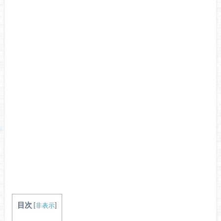
目次
[
非表示
]