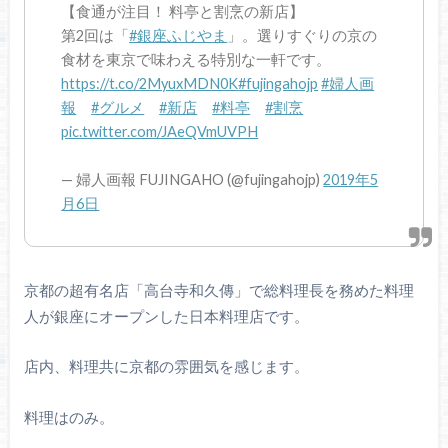
【食通が注目！ 料亭と割烹の新店】
第2回は「
#銀座ふじやま
」。選りすぐりの京の
食材を東京で味わえる特別な一軒です。
https://t.co/2MyuxMDN0K
#fujingahojp
#婦人画
報
#グルメ
#新店
#料亭
#割烹
pic.twitter.com/JAeQVmUVPH
— 婦人画報 FUJINGAHO (@fujingahojp)
2019年5
月6日
京都の超有名店「高台寺和久傳」で総料理長を務めた料理
人が銀座にオープンした日本料理店です。
店内、料理共に京都の雰囲気を感じます。
料理はのみ。