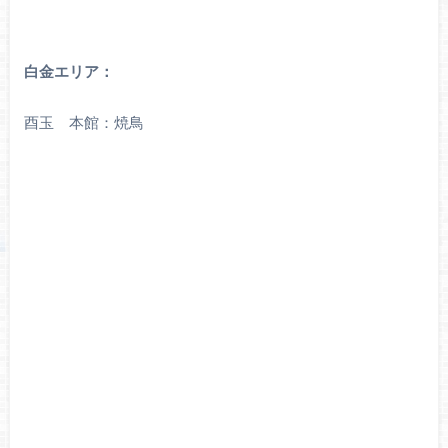
白金エリア：
酉玉 本館：焼鳥