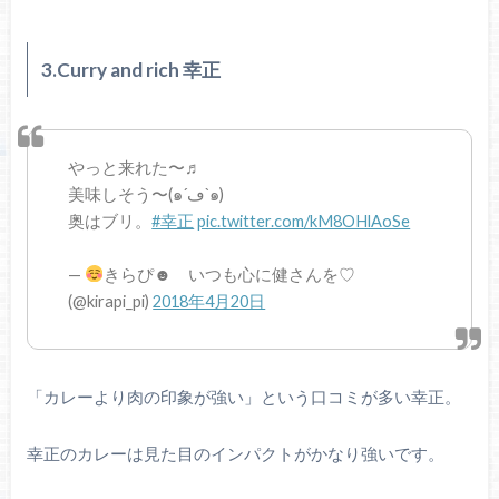
3.Curry and rich 幸正
やっと来れた〜♬
美味しそう〜(๑´ڡ`๑)
奥はブリ。
#幸正
pic.twitter.com/kM8OHlAoSe
—
きらぴ☻ いつも心に健さんを♡
(@kirapi_pi)
2018年4月20日
「カレーより肉の印象が強い」という口コミが多い幸正。
幸正のカレーは見た目のインパクトがかなり強いです。