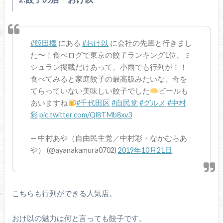
#飯田橋
にある
#おけ以
に会社の先輩と行きまし
た〜！食べログで東京の餃子ランキング1位、ミ
シュラン掲載だけあって、小雨でも行列が！！
食べてみると家庭餃子の最高版みたいな、奇を
てらっていない美味しい餃子でした
ビールも
あいますね
#千代田区
#自民党
#グルメ
#中村
彩
pic.twitter.com/Ql8TMb8xv3
— 中村あや（自由民主党／中村彩・なかむらあ
や） (@ayanakamura0702)
2019年10月21日
こちらも行列ができる人気店。
おけ以の魅力は何と言っても餃子です。