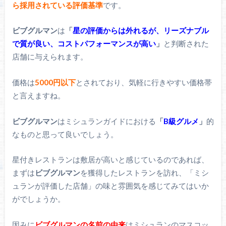
ら採用されている評価基準
です。
ビブグルマン
は
「
星の評価からは外れるが、リーズナブル
で質が良い、コストパフォーマンスが高い
」
と判断された
店舗に与えられます。
価格は
5000円以下
とされており、気軽に行きやすい価格帯
と言えますね。
ビブグルマン
はミシュランガイドにおける
「
B級グルメ
」
的
なものと思って良いでしょう。
星付きレストランは敷居が高いと感じているのであれば、
まずは
ビブグルマン
を獲得したレストランを訪れ、「ミシ
ュランが評価した店舗」の味と雰囲気を感じてみてはいか
がでしょうか。
因みに
ビブグルマンの名前の由来
はミシュランのマスコッ