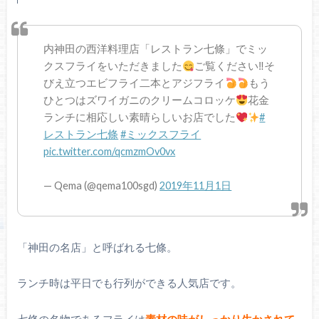
内神田の西洋料理店「レストラン七條」でミッ
クスフライをいただきました
ご覧ください‼︎そ
びえ立つエビフライ二本とアジフライ
もう
ひとつはズワイガニのクリームコロッケ
花金
ランチに相応しい素晴らしいお店でした
#
レストラン七條
#ミックスフライ
pic.twitter.com/qcmzmOv0vx
— Qema (@qema100sgd)
2019年11月1日
「神田の名店」と呼ばれる七條。
ランチ時は平日でも行列ができる人気店です。
七條の名物であるフライは
素材の味がしっかり生かされて