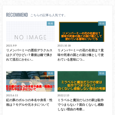
RECOMMEND
こちらの記事も人気です。
映画
映画
2021.9.9
2021.10.18
リメンバーミーの悪役デラクルス
リメンバーミーの花の名前は？意
はクズでひどい？最後は鐘で潰さ
味や死者の国との架け橋として使
れて流石にかわい…
わている意味につ…
映画
映画
2021.6.11
2022.2.13
紅の豚のポルコの本名や身長・性
ミラベルと魔法だらけの家は駄作
格は？モデルや元ネタについて
でつまらない？面白くないし感動
しない理由の考察…