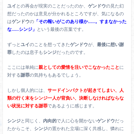
ユイ
との再会が現実のことだったのか、
ゲンドウ
の見た幻
想だったのかは意見が分かれるところですが、気になるの
は
ゲンドウ
の
「その報いがこのあり様か……。すまなかった
な……シンジ」
という最後の言葉です。
ずっと
ユイ
のことを想ってきた
ゲンドウ
が、
最後に想い謝
罪
したのは息子も
シンジ
だったのです。
ここには単純に
親としての愛情を注いでこなかったこと
に
対する
謝罪
の気持ちもあるでしょう。
しかし個人的には、
サードインパクトが起きてしまい、人
類の行く末をシンジ一人が背負い、決断しなければならな
い状況に対する謝罪
であるように感じます。
シンジ
と同じく、
内向的
で人に心を開かない
ゲンドウ
だっ
たからこそ、
シンジ
の置かれた立場に深く共感し、憐れに