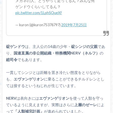
メガネの人、どうやって走ってるん？みんな何
ゲンドウくらいしてるん？
pic.twitter.com/1LphSQueXf
— kuron (@kuron75378797)
2019年7月25日
碇ゲンドウ
は、主人公の14歳の少年・
碇シンジの父親
であ
り、
国連直属の非公開組織・特務機関NERV（ネルフ）
の
総司令
でもあります。
一貫してシンジとは距離を置き冷たい態度をとりながら
も、
エヴァンゲリオン
に乗ることができるチルドレンとし
ては接するというねじれが生じています。
NERV
は表向きには
エヴァンゲリオン
を使って人類を守っ
ているように見えますが、実際はさらに
上層のゼーレ
によ
って
「人類補完計画」
が進められていました。