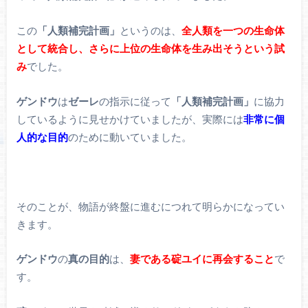
この
「人類補完計画」
というのは、
全人類を一つの生命体
として統合し、さらに上位の生命体を生み出そうという試
み
でした。
ゲンドウ
は
ゼーレ
の指示に従って
「人類補完計画」
に協力
しているように見せかけていましたが、実際には
非常に個
人的な目的
のために動いていました。
そのことが、物語が終盤に進むにつれて明らかになってい
きます。
ゲンドウ
の
真の目的
は、
妻である碇ユイに再会すること
で
す。