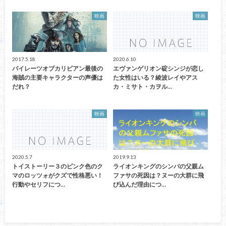
映画
映画
2017.5.18
2020.6.10
パイレーツオブカリビアン最後の
エヴァンゲリオン碇シンジが恋し
海賊の主要キャラクターの声優は
た女性はいる？綾波レイやアス
だれ？
カ・ミサト・カヲル…
映画
映画
2020.5.7
2019.9.13
トイストーリー３のピンク色のク
ライオンキングのシンバの父親ム
マのロッツォがクズで性格悪い！
ファサの死因は？ヌーの大群に飛
行動やセリフにつ…
び込んだ理由につ…