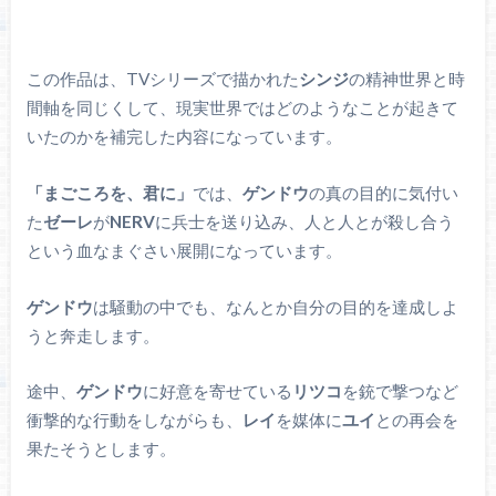
この作品は、TVシリーズで描かれた
シンジ
の精神世界と時
間軸を同じくして、現実世界ではどのようなことが起きて
いたのかを補完した内容になっています。
「まごころを、君に」
では、
ゲンドウ
の真の目的に気付い
た
ゼーレ
が
NERV
に兵士を送り込み、人と人とが殺し合う
という血なまぐさい展開になっています。
ゲンドウ
は騒動の中でも、なんとか自分の目的を達成しよ
うと奔走します。
途中、
ゲンドウ
に好意を寄せている
リツコ
を銃で撃つなど
衝撃的な行動をしながらも、
レイ
を媒体に
ユイ
との再会を
果たそうとします。