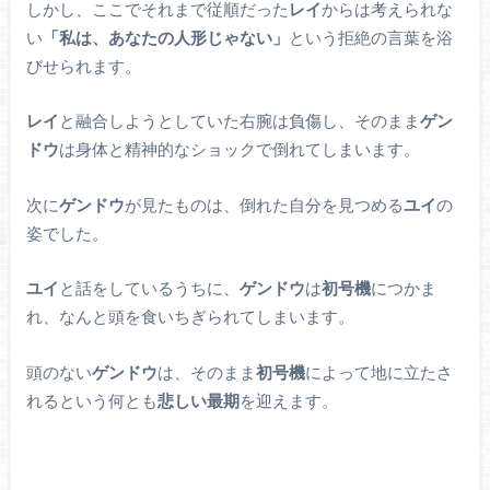
しかし、ここでそれまで従順だった
レイ
からは考えられな
い
「私は、あなたの人形じゃない」
という拒絶の言葉を浴
びせられます。
レイ
と融合しようとしていた右腕は負傷し、そのまま
ゲン
ドウ
は身体と精神的なショックで倒れてしまいます。
次に
ゲンドウ
が見たものは、倒れた自分を見つめる
ユイ
の
姿でした。
ユイ
と話をしているうちに、
ゲンドウ
は
初号機
につかま
れ、なんと頭を食いちぎられてしまいます。
頭のない
ゲンドウ
は、そのまま
初号機
によって地に立たさ
れるという何とも
悲しい最期
を迎えます。