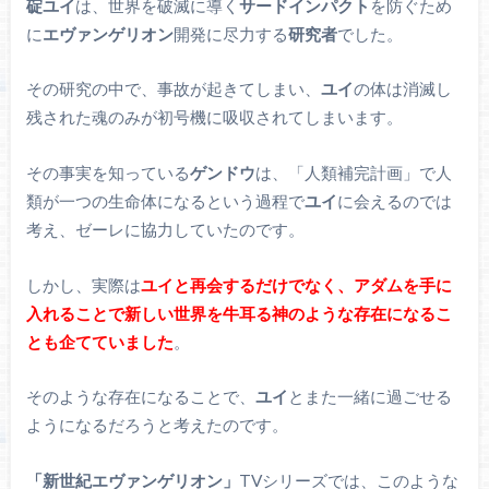
碇ユイ
は、世界を破滅に導く
サードインパクト
を防ぐため
に
エヴァンゲリオン
開発に尽力する
研究者
でした。
その研究の中で、事故が起きてしまい、
ユイ
の体は消滅し
残された魂のみが初号機に吸収されてしまいます。
その事実を知っている
ゲンドウ
は、「人類補完計画」で人
類が一つの生命体になるという過程で
ユイ
に会えるのでは
考え、ゼーレに協力していたのです。
しかし、実際は
ユイと
再会するだけでなく、アダムを手に
入れることで新しい世界を牛耳る神のような存在になるこ
とも企てていました
。
そのような存在になることで、
ユイ
とまた一緒に過ごせる
ようになるだろうと考えたのです。
「新世紀エヴァンゲリオン」
TVシリーズでは、このような