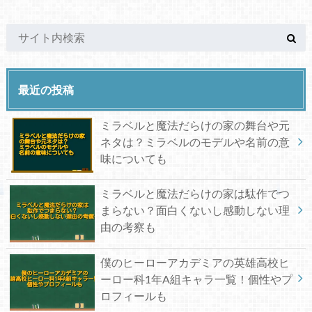
最近の投稿
ミラベルと魔法だらけの家の舞台や元
ネタは？ミラベルのモデルや名前の意
味についても
ミラベルと魔法だらけの家は駄作でつ
まらない？面白くないし感動しない理
由の考察も
僕のヒーローアカデミアの英雄高校ヒ
ーロー科1年A組キャラ一覧！個性やプ
ロフィールも