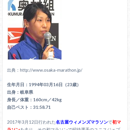
出典：http://www.osaka-marathon.jp/
生年月日：1994年03月16日（23歳）
出身：岐阜県
身長／体重：160cm／42kg
自己ベスト：31:58.71
2017年3月12日行われた
名古屋ウィメンズマラソン
で
初マ
ラソン
を走り、その初マラソンで招待選手のユニスジェプ