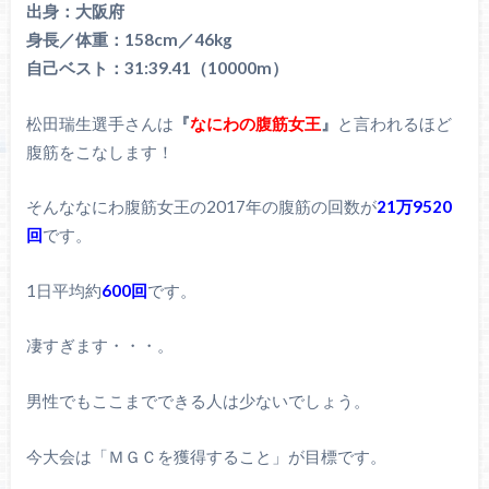
出身：大阪府
身長／体重：158cm／46kg
自己ベスト：31:39.41（10000m）
松田瑞生選手さんは
『
なにわの腹筋女王
』
と言われるほど
腹筋をこなします！
そんななにわ腹筋女王の2017年の腹筋の回数が
21万9520
回
です。
1日平均約
600回
です。
凄すぎます・・・。
男性でもここまでできる人は少ないでしょう。
今大会は「ＭＧＣを獲得すること」が目標です。