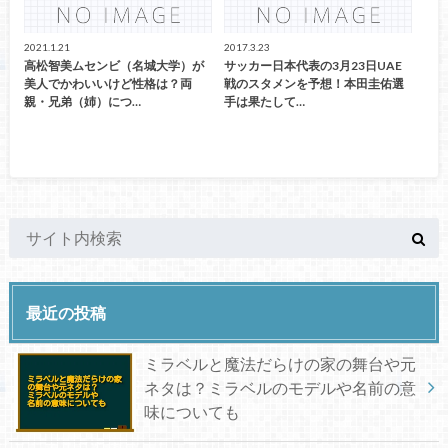
2021.1.21
2017.3.23
高松智美ムセンビ（名城大学）が
サッカー日本代表の3月23日UAE
美人でかわいいけど性格は？両
戦のスタメンを予想！本田圭佑選
親・兄弟（姉）につ…
手は果たして…
最近の投稿
ミラベルと魔法だらけの家の舞台や元
ネタは？ミラベルのモデルや名前の意
味についても