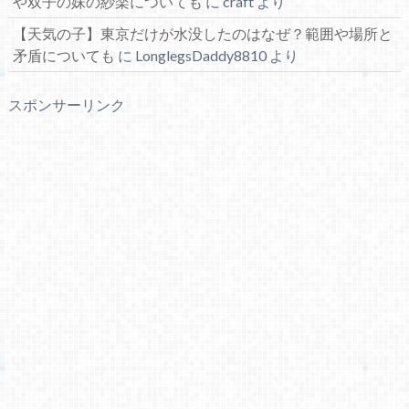
や双子の妹の紗楽についても
に
craft
より
【天気の子】東京だけが水没したのはなぜ？範囲や場所と
矛盾についても
に
LonglegsDaddy8810
より
スポンサーリンク