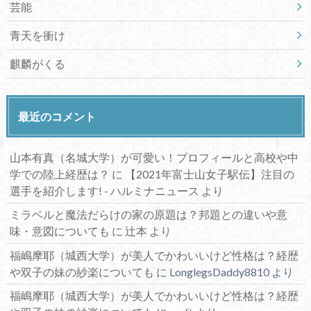
芸能
青天を衝け
麒麟がくる
最近のコメント
山本有真（名城大学）が可愛い！プロフィールと高校や中
学での陸上経歴は？
に
【2021年富士山女子駅伝】注目の
選手を紹介します! - ハルミナニュース
より
ミラベルと魔法だらけの家の原題は？邦題との違いや意
味・意図についても
に
辻本
より
福嶋摩耶（城西大学）が美人でかわいいけど性格は？経歴
や双子の妹の紗楽についても
に
LonglegsDaddy8810
より
福嶋摩耶（城西大学）が美人でかわいいけど性格は？経歴