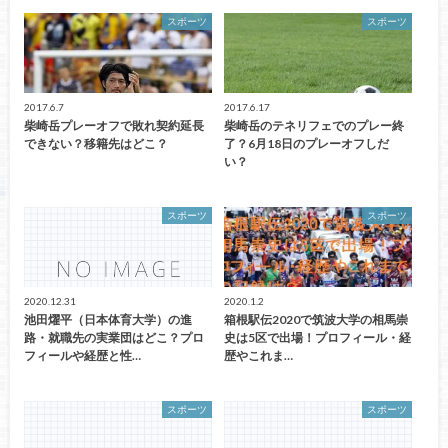
スポーツ
スポーツ
2017.6.7
2017.6.17
柴崎岳プレーオフで敗れ契約延長
柴崎岳のテネリフェでのプレー終
できない？移籍先はどこ？
了？6月18日のプレーオフしだ
い？
スポーツ
スポーツ
2020.12.31
2020.1.2
池田燿平（日本体育大学）の進
箱根駅伝2020で筑波大学の相馬崇
路・就職先の実業団はどこ？プロ
史は5区で出場！プロフィール・経
フィールや経歴と性…
歴やこれま…
スポーツ
スポーツ