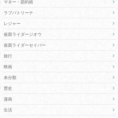
マネー・節約術
ラブパトリーナ
レジャー
仮面ライダージオウ
仮面ライダーセイバー
旅行
映画
未分類
歴史
漫画
生活