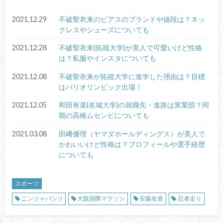
2021.12.29
不破聖衣来のピアスのブランドや値段は？ネッ
クレスやシューズについても
2021.12.28
不破聖衣来(拓殖大学)が美人で可愛いけど性格
は？私服やインスタについても
2021.12.08
不破聖衣来が拓殖大学に進学した理由は？目標
はパリオリンピック出場！
2021.12.05
和田有菜(名城大学)の就職先・進路は実業団？同
期の高橋ムセンビについても
2021.03.08
田﨑優理（ヤマダホールディングス）が美人で
かわいいけど性格は？プロフィールや選手経歴
についても
スポーツ
ニンジャバシリ
大阪国際マラソン
安藤友香
忍者走り