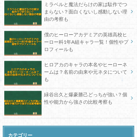
ミラベルと魔法だらけの家は駄作でつ
まらない？面白くないし感動しない理
由の考察も
僕のヒーローアカデミアの英雄高校ヒ
ーロー科1年A組キャラ一覧！個性やプ
ロフィールも
ヒロアカのキャラの本名やヒーローネ
ームは？名前の由来や元ネタについて
も
緑谷出久と爆豪勝己どっちが強い？個
性や能力から強さの比較考察も
カテゴリー