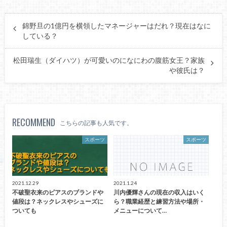
錦野旦の1億円を横領したマネージャーはだれ？現在はなに
している？
松田瑞生（ダイハツ）が可愛いのになにわの腹筋女王？家族
や彼氏は？
RECOMMEND
こちらの記事も人気です。
スポーツ
スポーツ
2021.12.29
2021.1.24
不破聖衣来のピアスのブランドや
川内優輝さんの現在の収入はいく
値段は？ネックレスやシューズに
ら？職業経歴と練習方法や場所・
ついても
メニューについて…