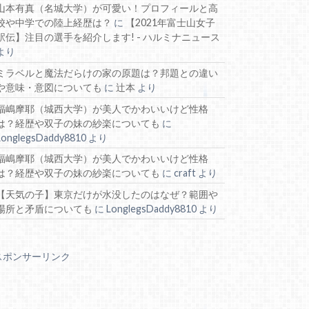
山本有真（名城大学）が可愛い！プロフィールと高
校や中学での陸上経歴は？
に
【2021年富士山女子
駅伝】注目の選手を紹介します! - ハルミナニュース
より
ミラベルと魔法だらけの家の原題は？邦題との違い
や意味・意図についても
に
辻本
より
福嶋摩耶（城西大学）が美人でかわいいけど性格
は？経歴や双子の妹の紗楽についても
に
LonglegsDaddy8810
より
福嶋摩耶（城西大学）が美人でかわいいけど性格
は？経歴や双子の妹の紗楽についても
に
craft
より
【天気の子】東京だけが水没したのはなぜ？範囲や
場所と矛盾についても
に
LonglegsDaddy8810
より
スポンサーリンク