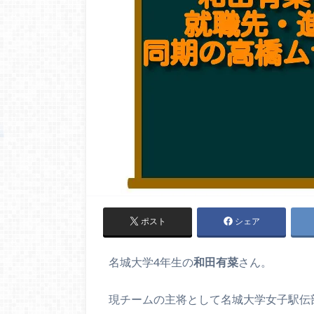
ポスト
シェア
名城大学4年生の
和田有菜
さん。
現チームの主将として名城大学女子駅伝