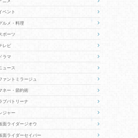
アニメ
イベント
グルメ・料理
スポーツ
テレビ
ドラマ
ニュース
ファントミラージュ
マネー・節約術
ラブパトリーナ
レジャー
仮面ライダージオウ
仮面ライダーセイバー