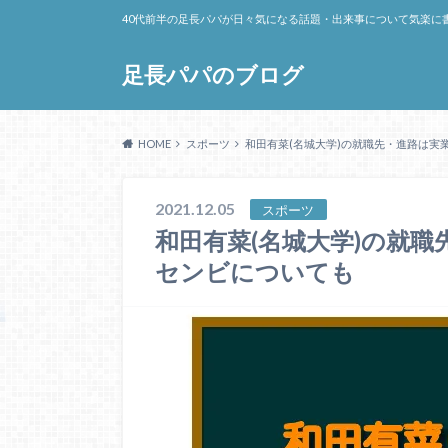
40代前半の足長パパが日々気になる話題・出来事について気楽に
足長パパのブログ
HOME
スポーツ
和田有菜(名城大学)の就職先・進路は実
2021.12.05
スポーツ
和田有菜(名城大学)の就
センビについても