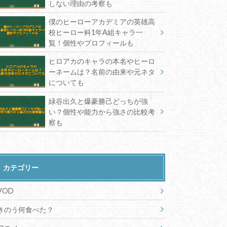
しない理由の考察も
僕のヒーローアカデミアの英雄高
校ヒーロー科1年A組キャラ一
覧！個性やプロフィールも
ヒロアカのキャラの本名やヒーロ
ーネームは？名前の由来や元ネタ
についても
緑谷出久と爆豪勝己どっちが強
い？個性や能力から強さの比較考
察も
カテゴリー
VOD
きのう何食べた？