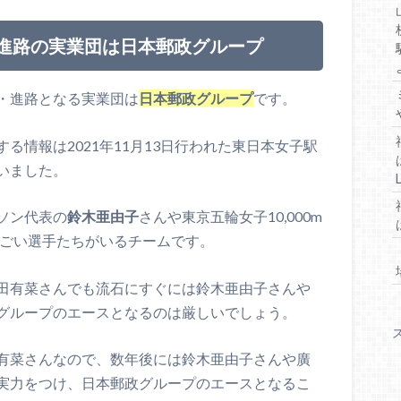
・進路の実業団は日本郵政グループ
・進路となる実業団は
日本郵政グループ
です。
る情報は2021年11月13日行われた東日本女子駅
いました。
ソン代表の
鈴木亜由子
さんや東京五輪女子10,000m
ごい選手たちがいるチームです。
田有菜さんでも流石にすぐには鈴木亜由子さんや
グループのエースとなるのは厳しいでしょう。
有菜さんなので、数年後には鈴木亜由子さんや廣
実力をつけ、日本郵政グループのエースとなるこ