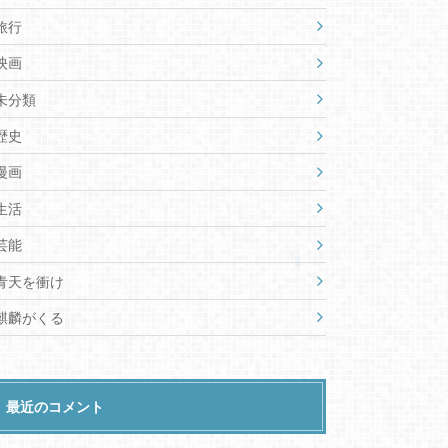
旅行
映画
未分類
歴史
漫画
生活
芸能
青天を衝け
麒麟がくる
最近のコメント