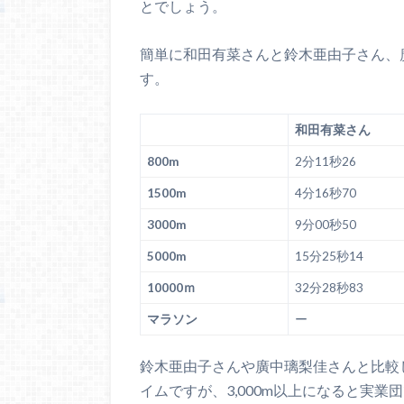
とでしょう。
簡単に和田有菜さんと鈴木亜由子さん、
す。
和田有菜さん
800m
2分11秒26
1500m
4分16秒70
3000m
9分00秒50
5000m
15分25秒14
10000ｍ
32分28秒83
マラソン
ー
鈴木亜由子さんや廣中璃梨佳さんと比較し
イムですが、3,000m以上になると実