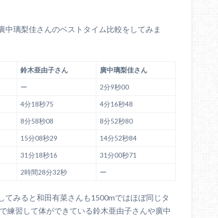
廣中璃梨佳さんのベストタイム比較をしてみま
鈴木亜由子さん
廣中璃梨佳さん
ー
2分9秒00
4分18秒75
4分16秒48
8分58秒08
8分52秒80
15分08秒29
14分52秒84
31分18秒16
31分00秒71
2時間28分32秒
ー
てみると和田有菜さんも1500mではほぼ同じタ
業団で練習して体ができている鈴木亜由子さんや廣中