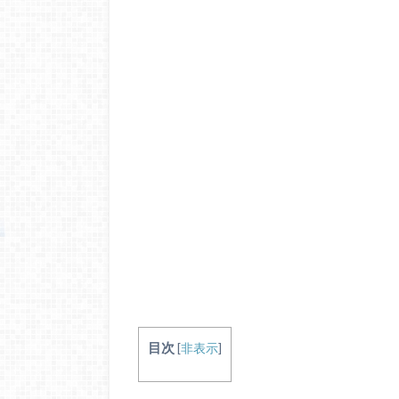
目次
[
非表示
]