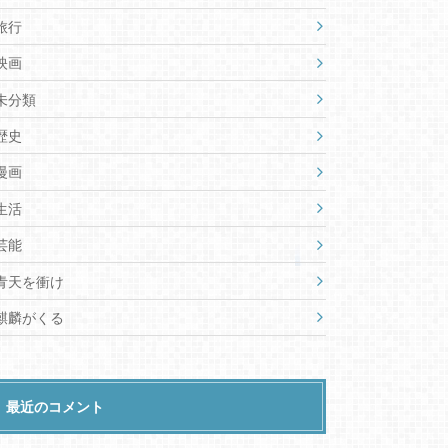
旅行
映画
未分類
歴史
漫画
生活
芸能
青天を衝け
麒麟がくる
最近のコメント