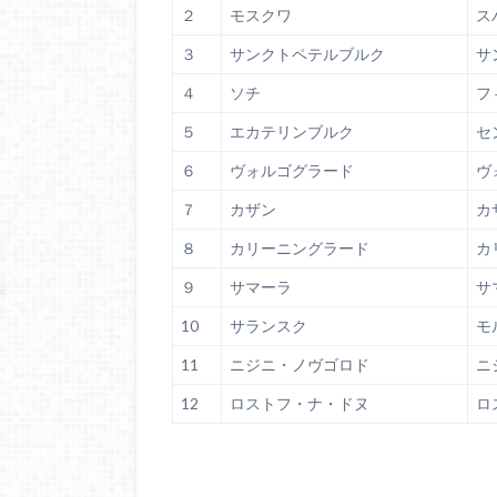
２
モスクワ
ス
３
サンクトペテルブルク
サ
４
ソチ
フ
５
エカテリンブルク
セ
６
ヴォルゴグラード
ヴ
７
カザン
カ
８
カリーニングラード
カ
９
サマーラ
サ
10
サランスク
モ
11
ニジニ・ノヴゴロド
ニ
12
ロストフ・ナ・ドヌ
ロ