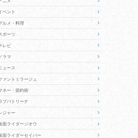
アニメ
イベント
グルメ・料理
スポーツ
テレビ
ドラマ
ニュース
ファントミラージュ
マネー・節約術
ラブパトリーナ
レジャー
仮面ライダージオウ
仮面ライダーセイバー