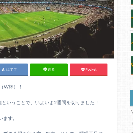
はてブ
Pocket
送る
（W杯）！
催ということで、いよいよ2週間を切りました！
います。