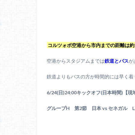
コルツォボ空港から市内までの距離は約1
空港からスタジアムまでは
鉄道とバス
が
鉄道よりもバスの方が時間的には早く着
6/24(日)24:00キックオフ(日本時間)【現
グループH 第2節 日本 vs セネガル L