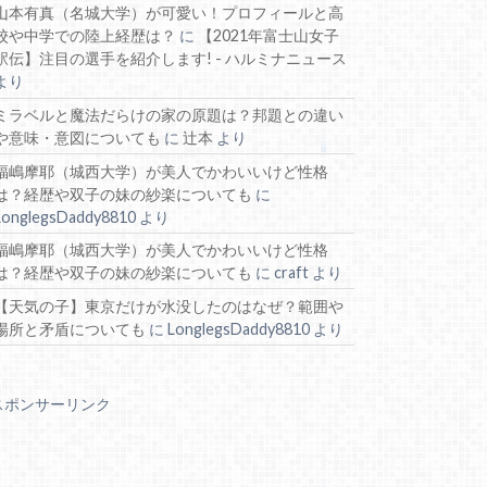
山本有真（名城大学）が可愛い！プロフィールと高
校や中学での陸上経歴は？
に
【2021年富士山女子
駅伝】注目の選手を紹介します! - ハルミナニュース
より
ミラベルと魔法だらけの家の原題は？邦題との違い
や意味・意図についても
に
辻本
より
福嶋摩耶（城西大学）が美人でかわいいけど性格
は？経歴や双子の妹の紗楽についても
に
LonglegsDaddy8810
より
福嶋摩耶（城西大学）が美人でかわいいけど性格
は？経歴や双子の妹の紗楽についても
に
craft
より
【天気の子】東京だけが水没したのはなぜ？範囲や
場所と矛盾についても
に
LonglegsDaddy8810
より
スポンサーリンク