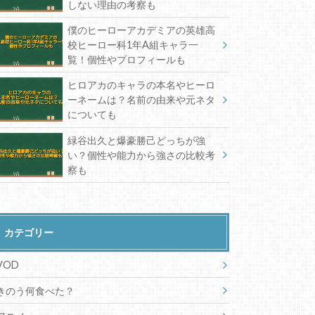
しない理由の考察も
僕のヒーローアカデミアの英雄高
校ヒーロー科1年A組キャラ一
覧！個性やプロフィールも
ヒロアカのキャラの本名やヒーロ
ーネームは？名前の由来や元ネタ
についても
緑谷出久と爆豪勝己どっちが強
い？個性や能力から強さの比較考
察も
カテゴリー
VOD
きのう何食べた？