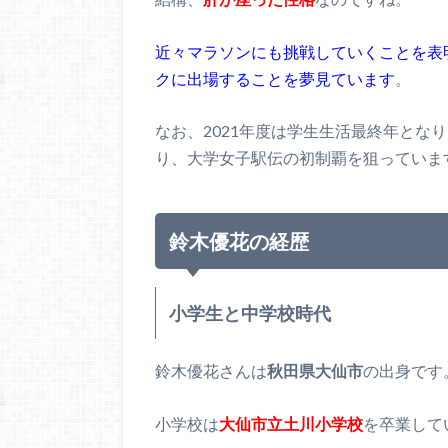
近々マラソンにも挑戦していくことを表明
クに出場することを夢見ています
。
なお、2021年度は学生生活最終年とな
り、大学女子駅伝の初制覇を狙っていま
鈴木優花の経歴
小学生と中学校時代
鈴木優花さんは
秋田県大仙市
の出身です
小学校は
大仙市立土川小学校
を卒業して