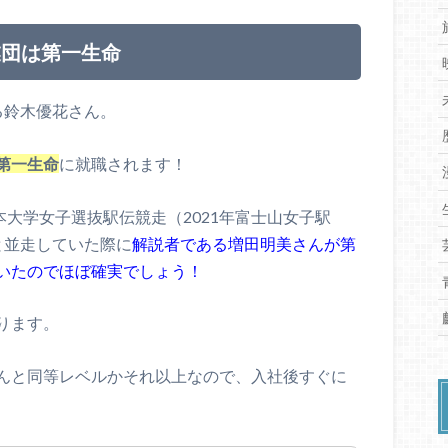
業団は第一生命
る鈴木優花さん。
第一生命
に就職されます！
全日本大学女子選抜駅伝競走（2021年富士山女子駅
と並走していた際に
解説者である増田明美さんが第
いたのでほぼ確実でしょう！
ります。
んと同等レベルかそれ以上なので、入社後すぐに