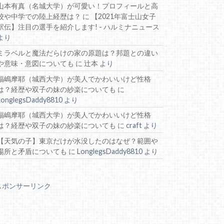
山本有真（名城大学）が可愛い！プロフィールと高
校や中学での陸上経歴は？
に
【2021年富士山女子
駅伝】注目の選手を紹介します! - ハルミナニュース
より
ミラベルと魔法だらけの家の原題は？邦題との違い
や意味・意図についても
に
辻本
より
福嶋摩耶（城西大学）が美人でかわいいけど性格
は？経歴や双子の妹の紗楽についても
に
LonglegsDaddy8810
より
福嶋摩耶（城西大学）が美人でかわいいけど性格
は？経歴や双子の妹の紗楽についても
に
craft
より
【天気の子】東京だけが水没したのはなぜ？範囲や
場所と矛盾についても
に
LonglegsDaddy8810
より
スポンサーリンク