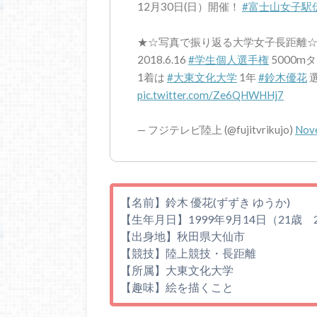
12月30日(日）開催！
#富士山女子駅
★☆写真で振り返る大学女子長距離
2018.6.16
#学生個人選手権
5000m
1着は
#大東文化大学
1年
#鈴木優花
選
pic.twitter.com/Ze6QHWHHj7
— フジテレビ陸上 (@fujitvrikujo)
Nov
【名前】鈴木 優花(ずずき ゆうか)
【生年月日】1999年9月14日（21歳 
【出身地】秋田県大仙市
【競技】陸上競技・長距離
【所属】大東文化大学
【趣味】絵を描くこと