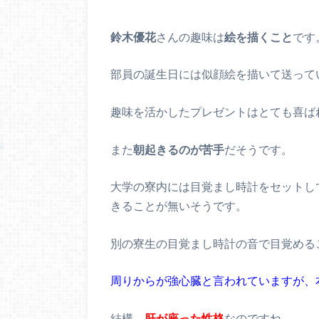
鈴木優花
さんの趣味は
絵を描くこと
です
部員の誕生日には似顔絵を描いて送って
趣味を活かしたプレゼントはとても喜ば
また
朝起きるのが苦手
だそうです。
大学の寮内には目覚まし時計をセットし
きることが無いそうです。
別の寮生の目覚まし時計の音で目覚める
周りからが強心臓と言われていますが、
結構、
肝が座った性格
なのですね。