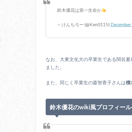
鈴木優花は第一生命か
— けんちろー (@Ken0115)
December 
なお、大東文化大の卒業生である関谷夏
ました。
また、同じく卒業生の森智香子さんは
積
鈴木優花のwiki風プロフィー