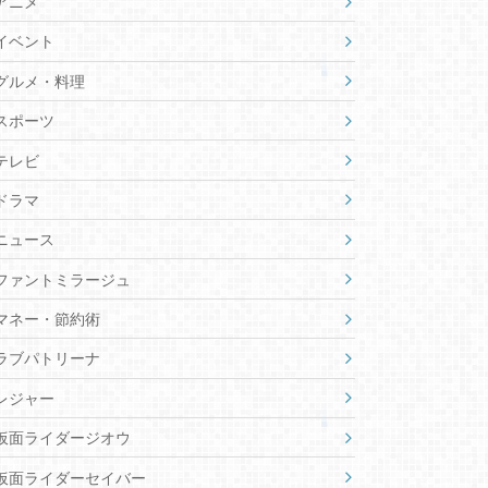
アニメ
イベント
グルメ・料理
スポーツ
テレビ
ドラマ
ニュース
ファントミラージュ
マネー・節約術
ラブパトリーナ
レジャー
仮面ライダージオウ
仮面ライダーセイバー