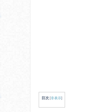
目次
[
非表示
]