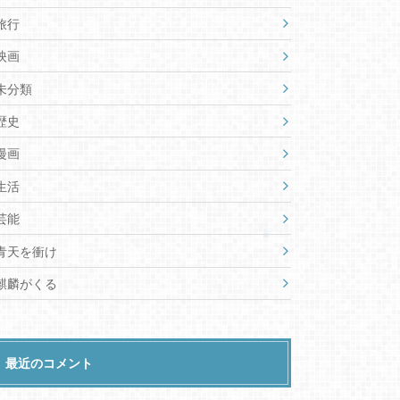
旅行
映画
未分類
歴史
漫画
生活
芸能
青天を衝け
麒麟がくる
最近のコメント