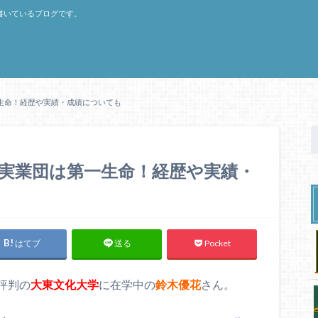
書いているブログです。
生命！経歴や実績・成績についても
実業団は第一生命！経歴や実績・
はてブ
Pocket
送る
評判の
大東文化大学
に在学中の
鈴木優花
さん。