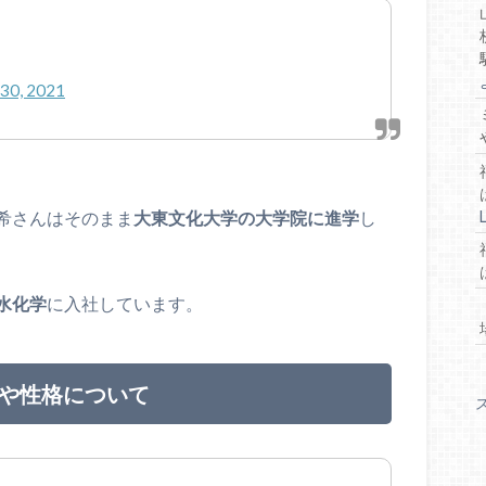
30, 2021
希さんはそのまま
大東文化大学の大学院に進学
し
水化学
に入社しています。
ルや性格について