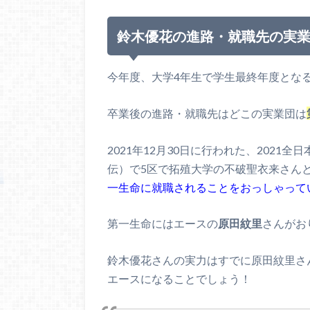
鈴木優花の進路・就職先の実
今年度、大学4年生で学生最終年度とな
卒業後の進路・就職先はどこの実業団は
2021年12月30日に行われた、2021
伝）で5区で拓殖大学の不破聖衣来さん
一生命に就職されることをおっしゃって
第一生命にはエースの
原田紋里
さんがお
鈴木優花さんの実力はすでに原田紋里さ
エースになることでしょう！