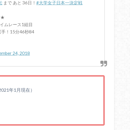
伝
まで あと 36日！
#大学女子日本一決定戦
☆★
タイムレース1組目
手！15分46秒84
ember 24, 2018
2021年1月現在）