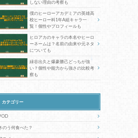
しない理由の考察も
僕のヒーローアカデミアの英雄高
校ヒーロー科1年A組キャラ一
覧！個性やプロフィールも
ヒロアカのキャラの本名やヒーロ
ーネームは？名前の由来や元ネタ
についても
緑谷出久と爆豪勝己どっちが強
い？個性や能力から強さの比較考
察も
カテゴリー
VOD
きのう何食べた？