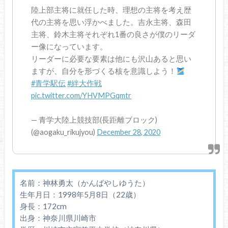
陸上部主将に就任した時、理想の主将を考え歴
代の主将を思い浮かべました。吉永主将、森田
主将、鈴木主将それぞれ1番の良さが僕のリーダ
ー像になっています。
リーダーに必要な要素は他にも沢山あると思い
ますが、自分を形づくる核を意識しよう！
#青学駅伝
#絆大作戦
pic.twitter.com/YHVMPGqmtr
— 青学大陸上競技部(長距離ブロック)
(@aogaku_rikujyou)
December 28, 2020
名前：神林勇太（かんばやしゆうた）
生年月日：1998年5月8日（22歳）
身長：172cm
出身：神奈川県川崎市