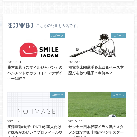
RECOMMEND
こちらの記事も人気です。
スポーツ
スポーツ
2018.2.11
2017.6.11
藤本那菜（スマイルジャパン）の
清宮幸太郎選手を上回るペース本
ヘルメットがカッコイイ？デザイ
塁打を放つ選手？今何本？
ナーは誰？
スポーツ
スポーツ
2020.5.26
2017.6.11
江澤亜弥(女子ゴルフ)が美人だけ
サッカー日本代表イラク戦のスタ
ど妹もかわいい？プロフィールや
メンは？本田圭佑がベンチスター