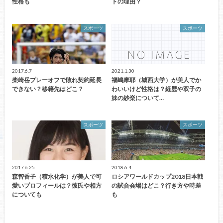
性格も
トの理由？
スポーツ
スポーツ
2017.6.7
2021.1.30
柴崎岳プレーオフで敗れ契約延長
福嶋摩耶（城西大学）が美人でか
できない？移籍先はどこ？
わいいけど性格は？経歴や双子の
妹の紗楽について…
スポーツ
スポーツ
2017.6.25
2018.6.4
森智香子（積水化学）が美人で可
ロシアワールドカップ2018日本戦
愛いプロフィールは？彼氏や相方
の試合会場はどこ？行き方や時差
についても
も