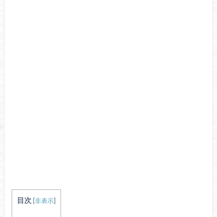
目次
[
非表示
]