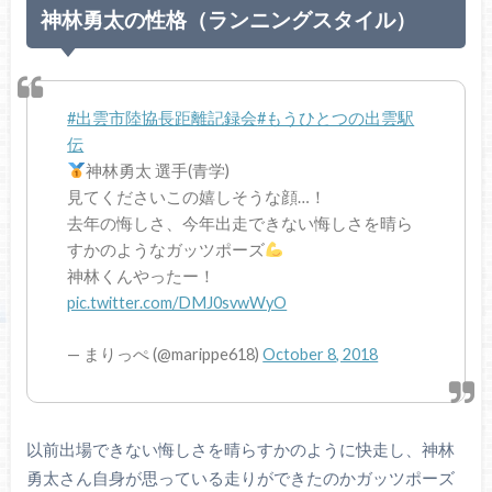
神林勇太の性格（ランニングスタイル）
#出雲市陸協長距離記録会
#もうひとつの出雲駅
伝
神林勇太 選手(青学)
見てくださいこの嬉しそうな顔…！
去年の悔しさ、今年出走できない悔しさを晴ら
すかのようなガッツポーズ
神林くんやったー！
pic.twitter.com/DMJ0svwWyO
— まりっぺ (@marippe618)
October 8, 2018
以前出場できない悔しさを晴らすかのように快走し、神林
勇太さん自身が思っている走りができたのかガッツポーズ