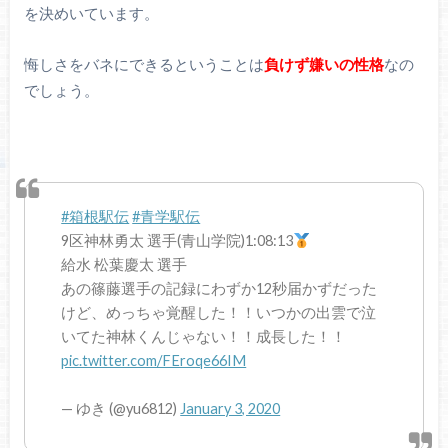
を決めいています。
悔しさをバネにできるということは
負けず嫌いの性格
なの
でしょう。
#箱根駅伝
#青学駅伝
9区神林勇太 選手(青山学院)1:08:13
給水 松葉慶太 選手
あの篠藤選手の記録にわずか12秒届かずだった
けど、めっちゃ覚醒した！！いつかの出雲で泣
いてた神林くんじゃない！！成長した！！
pic.twitter.com/FEroqe66IM
— ゆき (@yu6812)
January 3, 2020