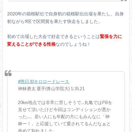
2020年の箱根駅伝で自身初の箱根駅伝出場を果たし、自身
初ながら9区で区間賞を果たす快走をしました。
初めて出場した大会で好走できるということは
緊張を力に
変えることができる性格
なのでしょうね！
#熊日30キロロードレース
神林勇太 選手(青山学院大) 1:35.21
20km地点では非常に苦しそうで…丸亀ではPBを
見せて頂いたけど今回はコンディションが悪か
った…。若い人にも年配の方にもみんなに「神
林ー！」と応援していて愛されてるんだなぁと
改めて知れました。