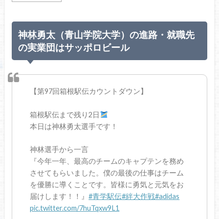
神林勇太（青山学院大学）の進路・就職先
の実業団はサッポロビール
【第97回箱根駅伝カウントダウン】
箱根駅伝まで残り2日
本日は神林勇太選手です！
神林選手から一言
『今年一年、最高のチームのキャプテンを務め
させてもらいました。僕の最後の仕事はチーム
を優勝に導くことです。皆様に勇気と元気をお
届けします！！』
#青学駅伝
#絆大作戦
#adidas
pic.twitter.com/7huTqxw9L1