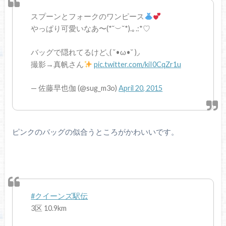
スプーンとフォークのワンピース
やっぱり可愛いなあ〜(*˘︶˘*).｡.:*♡
バッグで隠れてるけど◟( ˘•ω•˘ )◞
撮影→真帆さん
pic.twitter.com/kiI0CqZr1u
— 佐藤早也伽 (@sug_m3o)
April 20, 2015
ピンクのバッグの似合うところがかわいいです。
#クイーンズ駅伝
3区 10.9km