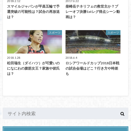
2018.2.12
2017.6.22
スマイルジャパンが平昌五輪で予
柴崎岳テネリフェの救世主か？プ
選突破の可能性は？試合の再放送
レーオフ決勝1stレグ得点シーン動
は？
画は？
スポーツ
スポーツ
2018.1.28
2018.6.4
松田瑞生（ダイハツ）が可愛いの
ロシアワールドカップ2018日本戦
になにわの腹筋女王？家族や彼氏
の試合会場はどこ？行き方や時差
は？
も