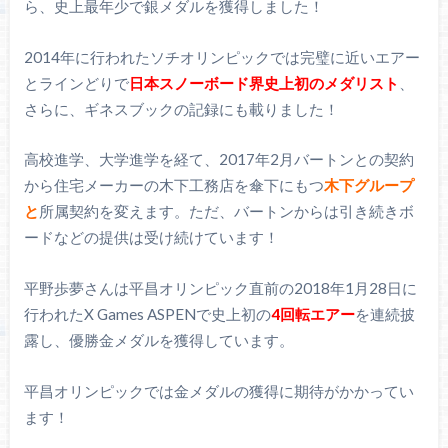
ら、史上最年少で銀メダルを獲得しました！
2014年に行われたソチオリンピックでは完璧に近いエアー
とラインどりで
日本スノーボード界史上初のメダリスト
、
さらに、ギネスブックの記録にも載りました！
高校進学、大学進学を経て、2017年2月バートンとの契約
から住宅メーカーの木下工務店を傘下にもつ
木下グループ
と
所属契約を変えます。ただ、バートンからは引き続きボ
ードなどの提供は受け続けています！
平野歩夢さんは平昌オリンピック直前の2018年1月28日に
行われたX Games ASPENで史上初の
4回転エアー
を連続披
露し、優勝金メダルを獲得しています。
平昌オリンピックでは金メダルの獲得に期待がかかってい
ます！