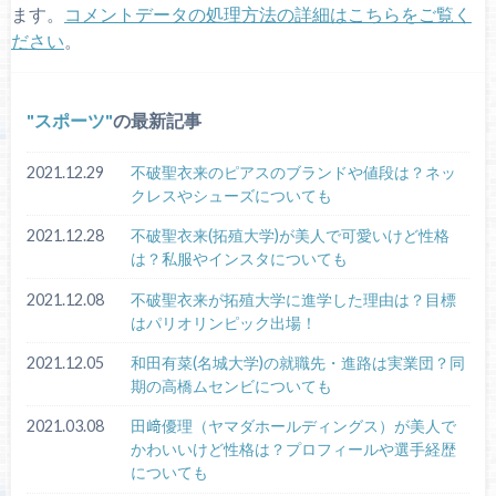
ます。
コメントデータの処理方法の詳細はこちらをご覧く
ださい
。
スポーツ
の最新記事
2021.12.29
不破聖衣来のピアスのブランドや値段は？ネッ
クレスやシューズについても
2021.12.28
不破聖衣来(拓殖大学)が美人で可愛いけど性格
は？私服やインスタについても
2021.12.08
不破聖衣来が拓殖大学に進学した理由は？目標
はパリオリンピック出場！
2021.12.05
和田有菜(名城大学)の就職先・進路は実業団？同
期の高橋ムセンビについても
2021.03.08
田﨑優理（ヤマダホールディングス）が美人で
かわいいけど性格は？プロフィールや選手経歴
についても