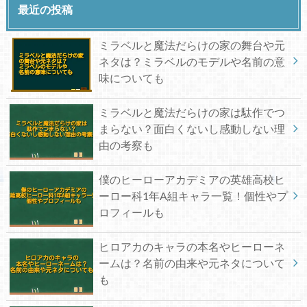
最近の投稿
ミラベルと魔法だらけの家の舞台や元
ネタは？ミラベルのモデルや名前の意
味についても
ミラベルと魔法だらけの家は駄作でつ
まらない？面白くないし感動しない理
由の考察も
僕のヒーローアカデミアの英雄高校ヒ
ーロー科1年A組キャラ一覧！個性やプ
ロフィールも
ヒロアカのキャラの本名やヒーローネ
ームは？名前の由来や元ネタについて
も