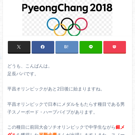
どうも、こんばんは。
足長パパです。
平昌オリンピックがあと2日後に始まりますね。
平昌オリンピックで日本にメダルをもたらす種目である男
子スノーボード・ハープパイプがあります。
この種目に前回大会ソチオリンピックで中学生ながら
銀メ
ダル
を獲得した
平野歩夢
さんが出場します！また、スノー