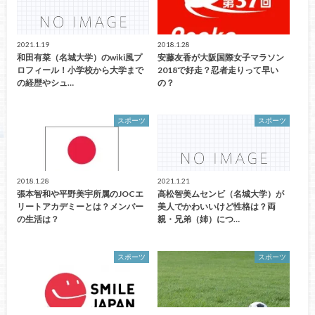
2021.1.19
2018.1.28
和田有菜（名城大学）のwiki風プ
安藤友香が大阪国際女子マラソン
ロフィール！小学校から大学まで
2018で好走？忍者走りって早い
の経歴やシュ…
の？
スポーツ
スポーツ
2018.1.28
2021.1.21
張本智和や平野美宇所属のJOCエ
高松智美ムセンビ（名城大学）が
リートアカデミーとは？メンバー
美人でかわいいけど性格は？両
の生活は？
親・兄弟（姉）につ…
スポーツ
スポーツ