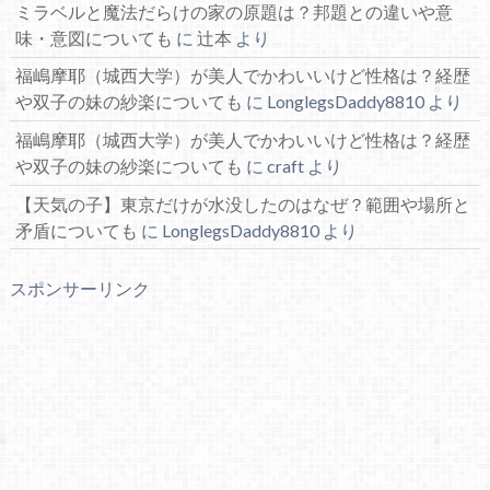
ミラベルと魔法だらけの家の原題は？邦題との違いや意
味・意図についても
に
辻本
より
福嶋摩耶（城西大学）が美人でかわいいけど性格は？経歴
や双子の妹の紗楽についても
に
LonglegsDaddy8810
より
福嶋摩耶（城西大学）が美人でかわいいけど性格は？経歴
や双子の妹の紗楽についても
に
craft
より
【天気の子】東京だけが水没したのはなぜ？範囲や場所と
矛盾についても
に
LonglegsDaddy8810
より
スポンサーリンク