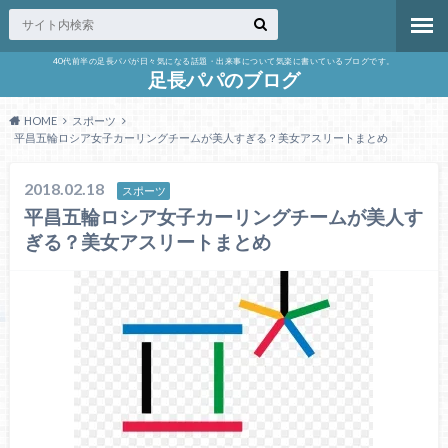
40代前半の足長パパが日々気になる話題・出来事について気楽に書いているブログです。
足長パパのブログ
HOME
スポーツ
平昌五輪ロシア女子カーリングチームが美人すぎる？美女アスリートまとめ
2018.02.18
スポーツ
平昌五輪ロシア女子カーリングチームが美人す
ぎる？美女アスリートまとめ