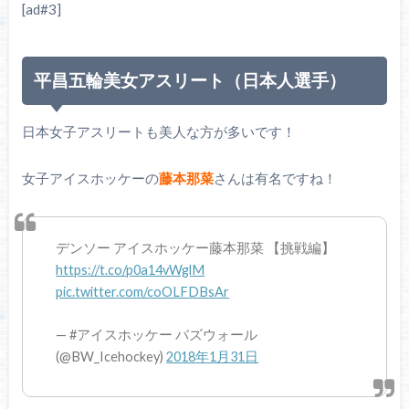
[ad#3]
平昌五輪美女アスリート（日本人選手）
日本女子アスリートも美人な方が多いです！
女子アイスホッケーの
藤本那菜
さんは有名ですね！
デンソー アイスホッケー藤本那菜 【挑戦編】
https://t.co/p0a14vWglM
pic.twitter.com/coOLFDBsAr
— #アイスホッケー バズウォール
(@BW_Icehockey)
2018年1月31日