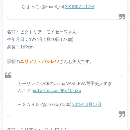
— ひよっこ (@Shun8_kp)
2018年2月17日
名前：ビクトリア・モイセーワさん
生年月日：1991年1月10日 (27歳)
身長：169cm
黒髪の
ユリアナ・バシレワ
さんも美人です。
カーリング OARのUliana VASILEVA選手美人すぎ
ん！？
pic.twitter.com/lKxi10TiXo
— ＳＡＲＤ (@pressoo1500)
2018年2月17日
名前：ユリアナ・バシレワさん