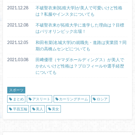
2021.12.28
不破聖衣来(拓殖大学)が美人で可愛いけど性格
は？私服やインスタについても
2021.12.08
不破聖衣来が拓殖大学に進学した理由は？目標
はパリオリンピック出場！
2021.12.05
和田有菜(名城大学)の就職先・進路は実業団？同
期の高橋ムセンビについても
2021.03.08
田﨑優理（ヤマダホールディングス）が美人で
かわいいけど性格は？プロフィールや選手経歴
についても
スポーツ
まとめ
アスリート
カーリングチーム
ロシア
平昌五輪
美人
美女