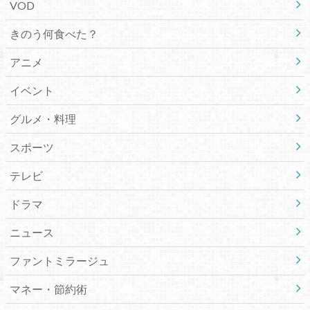
VOD
きのう何食べた？
アニメ
イベント
グルメ・料理
スポーツ
テレビ
ドラマ
ニュース
ファントミラージュ
マネー・節約術