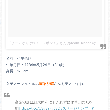
「チームがんばれ！ニッポン！」さん(@team_nippon)がシェアした投稿
名前：小平奈緒
生年月日：1986年5月26日（31歳）
身長：165cm
女子ノーマルヒルの
高梨沙羅
さんも美人ですね。
高梨沙羅11戦未勝利にもぶれずに改善…復活の
銅
https://t.co/O8g3aFg33D
#スキージャンプ
#