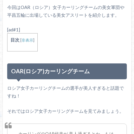
今回はOAR（ロシア）女子カーリングチームの美女軍団や
平昌五輪に出場している美女アスリートを紹介します。
[ad#1]
目次
[
非表示
]
OAR(ロシア)カーリングチーム
ロシア女子カーリングチームの選手が美人すぎると話題で
すね！
それではロシア女子カーリングチームを見てみましょう。
カーリングのOAR代表が 美人過ぎるとか、もは