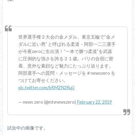
世界選手権２大会の金メダル、東京五輪で“金メ
ダルに近い男” と呼ばれる柔道・阿部一二三選手
が今夜zeroに生出演！“一本で勝つ柔道”を武器
に圧倒的な強さを誇る２１歳。パリの合宿に密
着、意外な素顔など魅力にたっぷり迫ります。
阿部選手への質問・メッセージを＃newszero を
つけてお寄せください。
pic.twitter.com/bRMZN2RujJ
— news zero (@ntvnewszero)
February 22, 2019
試合中の画像です。