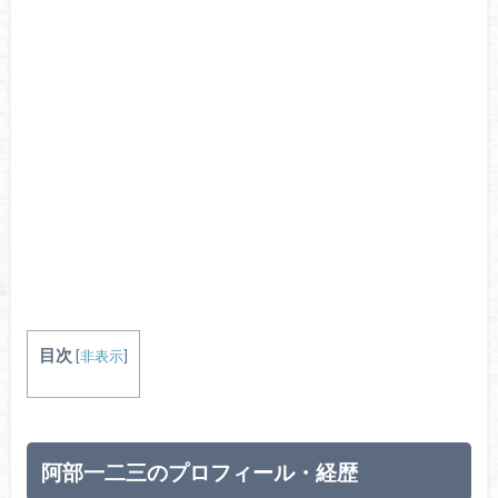
目次
[
非表示
]
阿部一二三のプロフィール・経歴