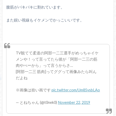
腹筋がバキバキに割れています。
また鋭い視線もイケメンでかっこいいです。
TV観てて柔道の阿部一二三選手がめっちゃイケ
メンや！って言ってたら彼が「阿部一二三の筋
肉やべーから」って言うからさ…
[阿部一二三 筋肉]ってググって画像みたら叫ん
だよね
※画像は拾い画です
pic.twitter.com/Um85vsbLAo
— とねちゃん (@t0nek0)
November 22, 2019