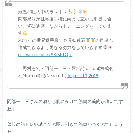
気温33度の中のラントレ
阿部兄妹が世界選手権に向けて互いに刺激し合
い、切磋琢磨しながらトレーニングをしていま
す
2019年の世界選手権でも兄妹連覇
の目標も
達成できるよう更なる努力をしていきます
pic.twitter.com/7AKi8PLQIo
— 野村忠宏・阿部一二三・阿部詩 official(株式会
社Nextend) (@Nextend1)
August 13, 2019
阿部一二三さんの肩から腕にかけて筋肉の筋肉が凄いです
ね！
普段の筋トレや試合での駆け引きで筋肉がつくのでしょう
ね。