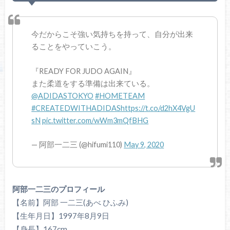
今だからこそ強い気持ちを持って、自分が出来
ることをやっていこう。
『READY FOR JUDO AGAIN』
また柔道をする準備は出来ている。
@ADIDASTOKYO
#HOMETEAM
#CREATEDWITHADIDAS
https://t.co/d2hX4VgU
sN
pic.twitter.com/wWm3mQfBHG
— 阿部一二三 (@hifumi110)
May 9, 2020
阿部一二三のプロフィール
【名前】阿部 一二三(あべ ひふみ)
【生年月日】1997年8月9日
【身長】167cm