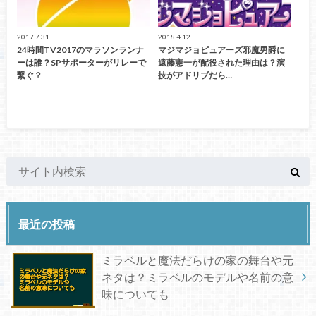
2017.7.31
2018.4.12
24時間TV2017のマラソンランナ
マジマジョピュアーズ邪魔男爵に
ーは誰？SPサポーターがリレーで
遠藤憲一が配役された理由は？演
繋ぐ？
技がアドリブだら…
最近の投稿
ミラベルと魔法だらけの家の舞台や元
ネタは？ミラベルのモデルや名前の意
味についても