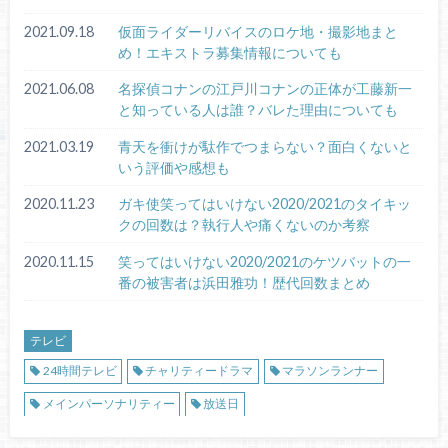
2021.09.18
仮面ライダーリバイスのロケ地・撮影地まと
め！エキストラ募集情報についても
2021.06.08
名探偵コナンの江戸川コナンの正体が工藤新一
と知っている人は誰？バレた理由についても
2021.03.19
青天を衝けが駄作でつまらない？面白くないと
いう評価や感想も
2020.11.23
ガキ使笑ってはいけない2020/2021のタイキッ
クの回数は？執行人や痛くないのか考察
2020.11.15
笑ってはいけない2020/2021のケツバットの一
番の被害者は浜田雅功！歴代回数まとめ
テレビ
24時間テレビ
チャリティードラマ
マラソンランナー
メインパーソナリティー
放送日