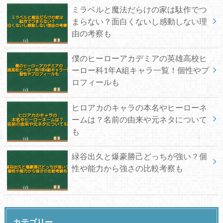
ミラベルと魔法だらけの家は駄作でつ
まらない？面白くないし感動しない理
由の考察も
僕のヒーローアカデミアの英雄高校ヒ
ーロー科1年A組キャラ一覧！個性やプ
ロフィールも
ヒロアカのキャラの本名やヒーローネ
ームは？名前の由来や元ネタについて
も
緑谷出久と爆豪勝己どっちが強い？個
性や能力から強さの比較考察も
カテゴリー