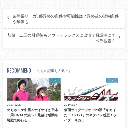
柴崎岳リーガ1部昇格の条件や可能性は？昇格後の契約条件
や年俸も
加藤一二三の引退後もアウトデラックスに出演？解説中にオ
ペラ披露？
RECOMMEND
こちらの記事も人気です。
テレビ
テレビ
2017.12.27
2019.2.17
めちゃイケ中居＆ナイナイが日本
仮面ライダージオウ23話「キカイ
一周FINALの旅へ！最後は感動も
だー！2121」のネタバレ感想！ラ
悪戯で終わる…
イダーキカ…