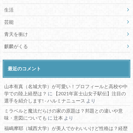
生活
芸能
青天を衝け
麒麟がくる
最近のコメント
山本有真（名城大学）が可愛い！プロフィールと高校や中
学での陸上経歴は？
に
【2021年富士山女子駅伝】注目の
選手を紹介します! - ハルミナニュース
より
ミラベルと魔法だらけの家の原題は？邦題との違いや意
味・意図についても
に
辻本
より
福嶋摩耶（城西大学）が美人でかわいいけど性格は？経歴