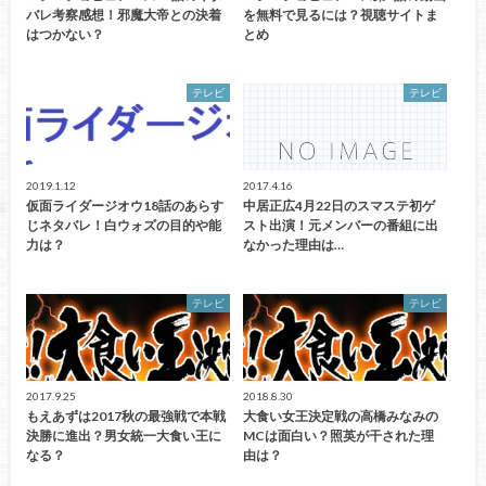
バレ考察感想！邪魔大帝との決着
を無料で見るには？視聴サイトま
はつかない？
とめ
テレビ
テレビ
2019.1.12
2017.4.16
仮面ライダージオウ18話のあらす
中居正広4月22日のスマステ初ゲ
じネタバレ！白ウォズの目的や能
スト出演！元メンバーの番組に出
力は？
なかった理由は…
テレビ
テレビ
2017.9.25
2018.8.30
もえあずは2017秋の最強戦で本戦
大食い女王決定戦の高橋みなみの
決勝に進出？男女統一大食い王に
MCは面白い？照英が干された理
なる？
由は？