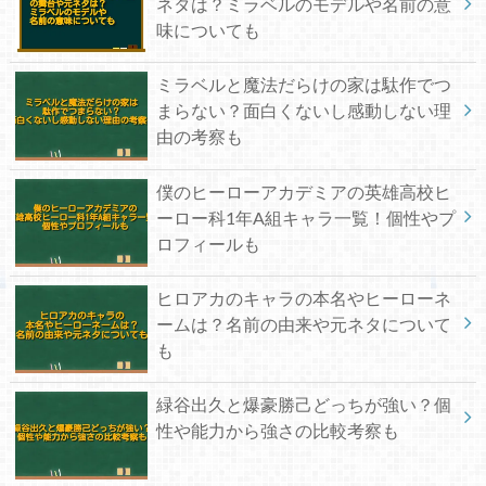
ネタは？ミラベルのモデルや名前の意
味についても
ミラベルと魔法だらけの家は駄作でつ
まらない？面白くないし感動しない理
由の考察も
僕のヒーローアカデミアの英雄高校ヒ
ーロー科1年A組キャラ一覧！個性やプ
ロフィールも
ヒロアカのキャラの本名やヒーローネ
ームは？名前の由来や元ネタについて
も
緑谷出久と爆豪勝己どっちが強い？個
性や能力から強さの比較考察も