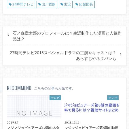
24時間テレビ
出川哲朗
出没
応援団長
石ノ森章太郎のプロフィールは？生涯制作した漫画と人気作
品は？
27時間テレビ2018スペシャルドラマの主演やキャストは？
あらすじやネタバレも
RECOMMEND
こちらの記事も人気です。
テレビ
テレビ
2019.3.7
2018.12.16
マジマジョピュアーズ49話のネタ
マジマジョピュアーズ第8話の動画