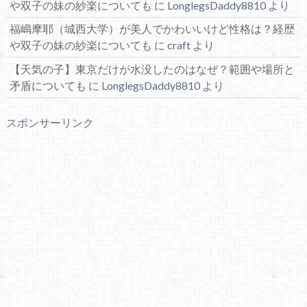
や双子の妹の紗楽についても
に
LonglegsDaddy8810
より
福嶋摩耶（城西大学）が美人でかわいいけど性格は？経歴
や双子の妹の紗楽についても
に
craft
より
【天気の子】東京だけが水没したのはなぜ？範囲や場所と
矛盾についても
に
LonglegsDaddy8810
より
スポンサーリンク