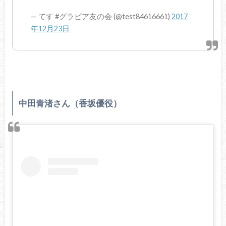
— てす #グラビア友の会 (@test84616661)
2017
年12月23日
中田青渚さん（香坂優役）