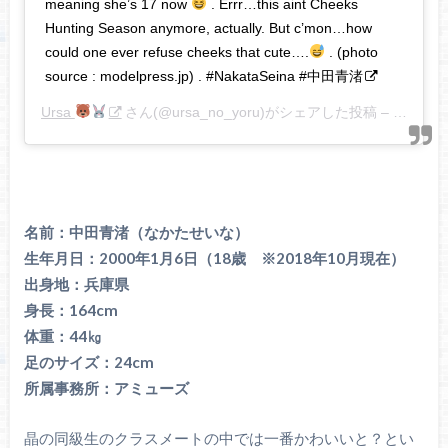
meaning she’s 17 now
. Errr…this aint Cheeks
Hunting Season anymore, actually. But c’mon…how
could one ever refuse cheeks that cute….
. (photo
source : modelpress.jp) . #NakataSeina #中田青渚
Ursa
さん(@ursa_no_yoru)がシェアした投稿 –
2017年
名前：中田青渚（なかたせいな）
生年月日：2000年1月6日（18歳 ※2018年10月現在）
出身地：兵庫県
身長：164cm
体重：44㎏
足のサイズ：24cm
所属事務所：アミューズ
晶の同級生のクラスメートの中では一番かわいいと？とい