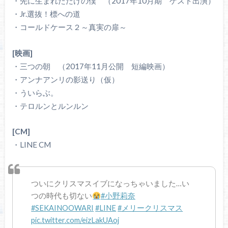
・先に生まれただけの僕 （2017年10月期 ゲスト出演）
・Jr.選抜！標への道
・コールドケース２～真実の扉～
[映画]
・三つの朝 （2017年11月公開 短編映画）
・アンナアンリの影送り（仮）
・ういらぶ。
・テロルンとルンルン
[CM]
・LINE CM
ついにクリスマスイブになっちゃいました…い
つの時代も切ない
#小野莉奈
#SEKAINOOWARI
#LINE
#メリークリスマス
pic.twitter.com/eizLakUAoj