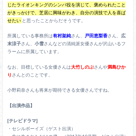
じたライオンキングのシンバ役を演じて、褒められたこと
がきっかけで、芝居に興味がわき、自分の演技で人を喜ば
せたい
と思ったことからだそうです。
所属している事務所は
有村架純
さん、
戸田恵梨香
さん、
広
末涼子
さん、
小雪
さんなどの清純派女優さんが沢山いるフ
ラームに所属しています。
なお、目標している女優さんは
大竹しのぶ
さんや
満島ひか
り
さんとのことです。
小野莉奈さんも将来が期待できる女優さんですね。
【出演作品】
[テレビドラマ]
・セシルボーイズ（ゲスト出演）