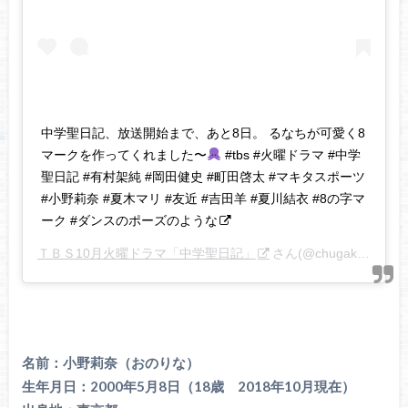
中学聖日記、放送開始まで、あと8日。 るなちが可愛く8
マークを作ってくれました〜
#tbs #火曜ドラマ #中学
聖日記 #有村架純 #岡田健史 #町田啓太 #マキタスポーツ
#小野莉奈 #夏木マリ #友近 #吉田羊 #夏川結衣 #8の字マ
ーク #ダンスのポーズのような
ＴＢＳ10月火曜ドラマ「中学聖日記」
さん(@chugakuseinikki_tbs)がシェアした投稿 –
名前：小野莉奈（おのりな）
生年月日：2000年5月8日（18歳 2018年10月現在）