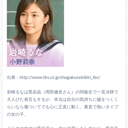
出典：http://www.tbs.co.jp/chugakuseinikki_tbs/
岩崎るなは黒岩晶（岡田健史さん）の同級生で一見冷静で
大人びた発言もするが、本当は自分の気持ちに嘘をつくく
らいなら傷ついてでも心に正直に動く、素直で熱いタイプ
の女の子。