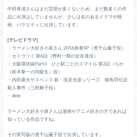
中田青渚さんはまだ芸歴が多くないため、まだ数多くの作
品に出演はしていませんが、少しは名のあるドラマや映
画、バラエティに出演しています。
[テレビドラマ]
・ラーメン大好き小泉さん 2016新春SP（煮干山薫子役）
・セトウツミ 第6話（樫村一期の女友達役）
・大阪環状線Part3 ひと駅ごとのスマイル 第2話（ちか
（鈴木拳一の同級生）役）
・内田康夫サスペンス 新・浅見光彦シリーズ 後鳥羽伝説
殺人事件（三村舞子役）
・dele
ラーメン大好き小泉さんは漫画やアニメ好きの方であれば
知っている作品ですね。
その実写版の煮干山薫子役で出演しています。