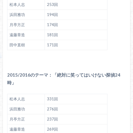
松本人志
253回
浜田雅功
194回
月亭方正
174回
遠藤章造
181回
田中直樹
171回
2015/2016のテーマ：「絶対に笑ってはいけない探偵24
時」
松本人志
331回
浜田雅功
276回
月亭方正
237回
遠藤章造
269回