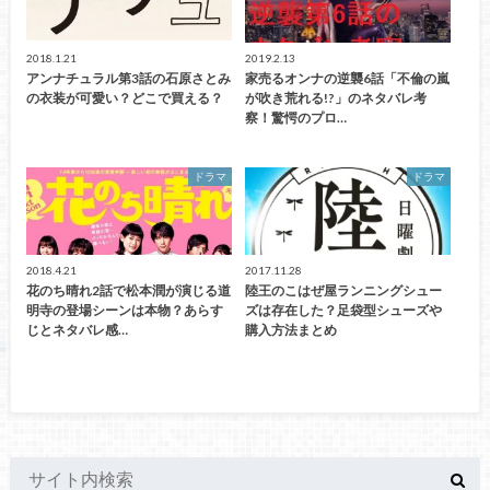
2018.1.21
2019.2.13
アンナチュラル第3話の石原さとみ
家売るオンナの逆襲6話「不倫の嵐
の衣装が可愛い？どこで買える？
が吹き荒れる!?」のネタバレ考
察！驚愕のプロ…
ドラマ
ドラマ
2018.4.21
2017.11.28
花のち晴れ2話で松本潤が演じる道
陸王のこはぜ屋ランニングシュー
明寺の登場シーンは本物？あらす
ズは存在した？足袋型シューズや
じとネタバレ感…
購入方法まとめ