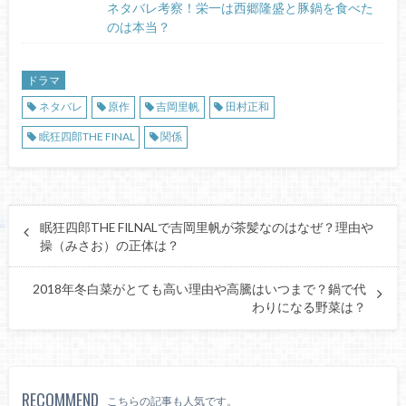
ネタバレ考察！栄一は西郷隆盛と豚鍋を食べた
のは本当？
ドラマ
ネタバレ
原作
吉岡里帆
田村正和
眠狂四郎THE FINAL
関係
眠狂四郎THE FILNALで吉岡里帆が茶髪なのはなぜ？理由や
操（みさお）の正体は？
2018年冬白菜がとても高い理由や高騰はいつまで？鍋で代
わりになる野菜は？
RECOMMEND
こちらの記事も人気です。