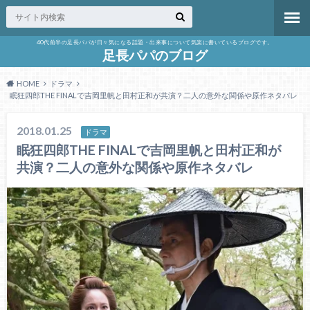
40代前半の足長パパが日々気になる話題・出来事について気楽に書いているブログです。
足長パパのブログ
HOME
ドラマ
眠狂四郎THE FINALで吉岡里帆と田村正和が共演？二人の意外な関係や原作ネタバレ
2018.01.25
ドラマ
眠狂四郎THE FINALで吉岡里帆と田村正和が
共演？二人の意外な関係や原作ネタバレ