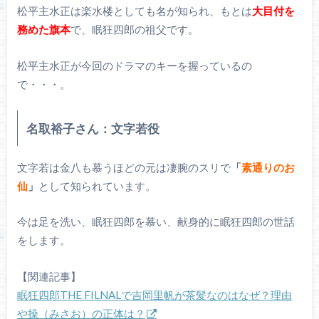
松平主水正は楽水楼としても名が知られ、もとは
大目付を
務めた旗本
で、眠狂四郎の祖父です。
松平主水正が今回のドラマのキーを握っているの
で・・・。
名取裕子さん：文字若役
文字若は金八も慕うほどの元は凄腕のスリで
「
素通りのお
仙
」
として知られています。
今は足を洗い、眠狂四郎を慕い、献身的に眠狂四郎の世話
をします。
【関連記事】
眠狂四郎THE FILNALで吉岡里帆が茶髪なのはなぜ？理由
や操（みさお）の正体は？