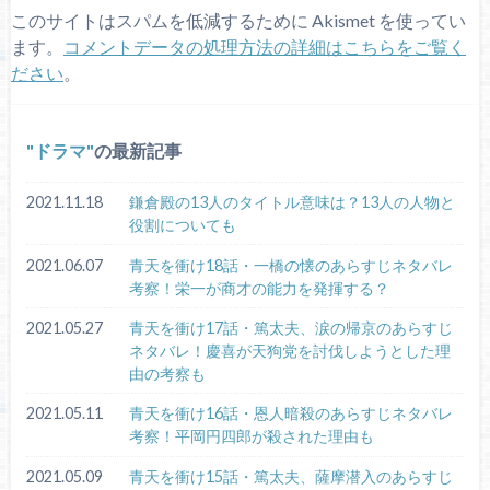
このサイトはスパムを低減するために Akismet を使ってい
ます。
コメントデータの処理方法の詳細はこちらをご覧く
ださい
。
ドラマ
の最新記事
2021.11.18
鎌倉殿の13人のタイトル意味は？13人の人物と
役割についても
2021.06.07
青天を衝け18話・一橋の懐のあらすじネタバレ
考察！栄一が商才の能力を発揮する？
2021.05.27
青天を衝け17話・篤太夫、涙の帰京のあらすじ
ネタバレ！慶喜が天狗党を討伐しようとした理
由の考察も
2021.05.11
青天を衝け16話・恩人暗殺のあらすじネタバレ
考察！平岡円四郎が殺された理由も
2021.05.09
青天を衝け15話・篤太夫、薩摩潜入のあらすじ