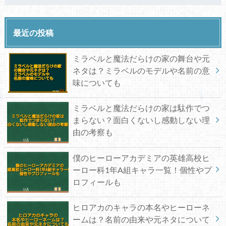
最近の投稿
ミラベルと魔法だらけの家の舞台や元
ネタは？ミラベルのモデルや名前の意
味についても
ミラベルと魔法だらけの家は駄作でつ
まらない？面白くないし感動しない理
由の考察も
僕のヒーローアカデミアの英雄高校ヒ
ーロー科1年A組キャラ一覧！個性やプ
ロフィールも
ヒロアカのキャラの本名やヒーローネ
ームは？名前の由来や元ネタについて