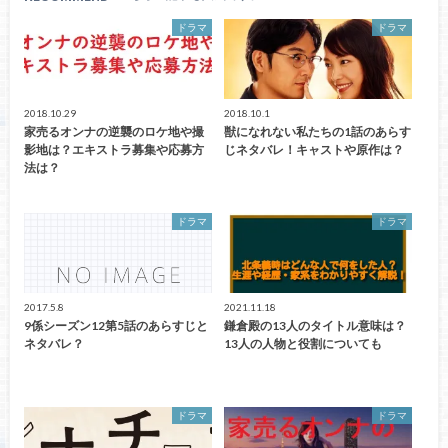
ドラマ
ドラマ
2018.10.29
2018.10.1
家売るオンナの逆襲のロケ地や撮
獣になれない私たちの1話のあらす
影地は？エキストラ募集や応募方
じネタバレ！キャストや原作は？
法は？
ドラマ
ドラマ
2017.5.8
2021.11.18
9係シーズン12第5話のあらすじと
鎌倉殿の13人のタイトル意味は？
ネタバレ？
13人の人物と役割についても
ドラマ
ドラマ