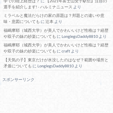
学での陸上経歴は？
に
【2021年富士山女子駅伝】注目の
選手を紹介します! - ハルミナニュース
より
ミラベルと魔法だらけの家の原題は？邦題との違いや意
味・意図についても
に
辻本
より
福嶋摩耶（城西大学）が美人でかわいいけど性格は？経歴
や双子の妹の紗楽についても
に
LonglegsDaddy8810
より
福嶋摩耶（城西大学）が美人でかわいいけど性格は？経歴
や双子の妹の紗楽についても
に
craft
より
【天気の子】東京だけが水没したのはなぜ？範囲や場所と
矛盾についても
に
LonglegsDaddy8810
より
スポンサーリンク