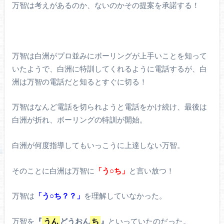
万智は考えがあるのか、ないのかその提案を承諾する！
万智は白洲がプロ並みにボーリングが上手いことを知って
いたようで、白洲に特訓してくれるように電話するが、白
洲は万智の電話だと知るとすぐに切る！
万智はなんど電話を切られようと電話をかけ続け、最後は
白洲が折れ、ボーリングの特訓が開始。
白洲が何度指導してもいっこうに上達しない万智。
そのことに白洲は万智に
「う○ち」
と言い放つ！
万智は
「う○ち？？」
を理解していなかった。
万智を
『
うん
どうおん
ち
』
といっていたのだった。