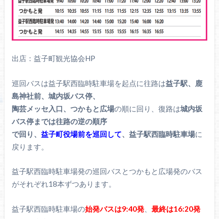
出店：益子町観光協会HP
巡回バスは益子駅西臨時駐車場を起点に往路は
益子駅、鹿
島神社前、城内坂バス停、
陶芸メッセ入口、つかもと広場
の順に回り、復路は
城内坂
バス停までは往路の逆の順序
で回り、
益子町役場前を巡回して
、益子駅西臨時駐車場
に
戻ります。
益子駅西臨時駐車場発の巡回バスとつかもと広場発のバス
がそれぞれ18本ずつあります。
益子駅西臨時駐車場の
始発バスは9:40発
、
最終は16:20発