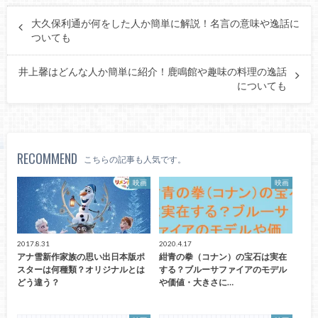
大久保利通が何をした人か簡単に解説！名言の意味や逸話に
ついても
井上馨はどんな人か簡単に紹介！鹿鳴館や趣味の料理の逸話
についても
RECOMMEND
こちらの記事も人気です。
映画
映画
2017.8.31
2020.4.17
アナ雪新作家族の思い出日本版ポ
紺青の拳（コナン）の宝石は実在
スターは何種類？オリジナルとは
する？ブルーサファイアのモデル
どう違う？
や価値・大きさに…