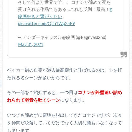
そして何より世界で唯一、コナンが諦めて死を
受け入れる作品でもある…これも反則！最高！
#
映画好きと繋がりたい
pic.twitter.com/QLh1Wp25E9
— アンダーキャッスル@映画 (@Ragnvald2nd)
May 31, 2021
ベイカー街の亡霊が過去最高傑作と呼ばれるのは、心を打
たれる名シーンが多いからです。
その一部をご紹介すると、
一つ目
は
コナンが終盤追い詰め
れられて弱音を吐くシーン
になります。
いつでも諦めずに窮地を脱出してきたコナンですが、次々
を仲間だ脱落していくだけでなく大切な蘭もいなくなって
しまいます。