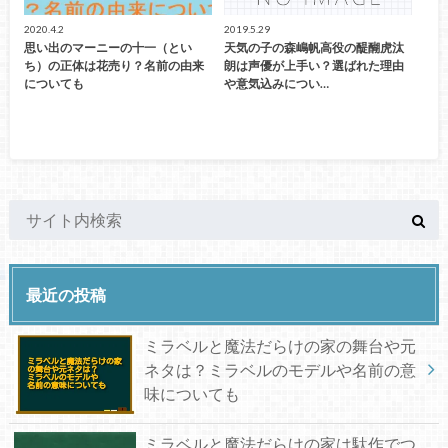
2020.4.2
2019.5.29
思い出のマーニーの十一（とい
天気の子の森嶋帆高役の醍醐虎汰
ち）の正体は花売り？名前の由来
朗は声優が上手い？選ばれた理由
についても
や意気込みについ…
最近の投稿
ミラベルと魔法だらけの家の舞台や元
ネタは？ミラベルのモデルや名前の意
味についても
ミラベルと魔法だらけの家は駄作でつ