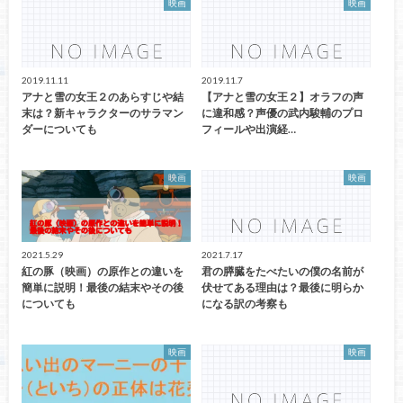
映画
映画
2019.11.11
2019.11.7
アナと雪の女王２のあらすじや結
【アナと雪の女王２】オラフの声
末は？新キャラクターのサラマン
に違和感？声優の武内駿輔のプロ
ダーについても
フィールや出演経…
映画
映画
2021.5.29
2021.7.17
紅の豚（映画）の原作との違いを
君の膵臓をたべたいの僕の名前が
簡単に説明！最後の結末やその後
伏せてある理由は？最後に明らか
についても
になる訳の考察も
映画
映画