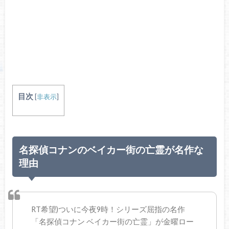
目次
[
非表示
]
名探偵コナンのベイカー街の亡霊が名作な
理由
RT希望)ついに今夜9時！シリーズ屈指の名作
「名探偵コナン ベイカー街の亡霊」が金曜ロー