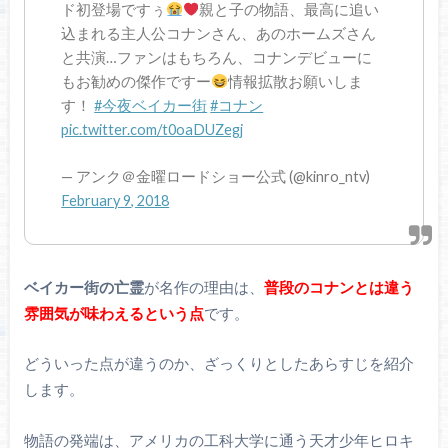
ド初登場ですぅ
親と子の物語、最高に追い
込まれる主人公コナンさん、あのホームズさん
と共演…ファンはもちろん、コナンデビューに
もお勧めの傑作ですー
情報拡散お願いしま
す！
#今夜ベイカー街
#コナン
pic.twitter.com/t0oaDUZegj
— アンク＠金曜ロードショー公式 (@kinro_ntv)
February 9, 2018
ベイカー街の亡霊
が名作の理由は、
普段のコナンとは違う
雰囲気が味わえるという点
です。
どういった点が違うのか、ざっくりとしたあらすじを紹介
します。
物語の発端は、アメリカの工科大学に通う天才少年ヒロキ