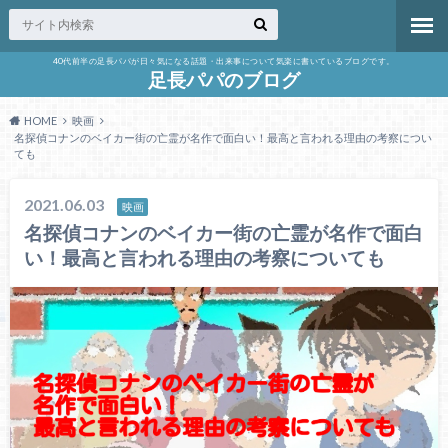
40代前半の足長パパが日々気になる話題・出来事について気楽に書いているブログです。
足長パパのブログ
HOME
映画
名探偵コナンのベイカー街の亡霊が名作で面白い！最高と言われる理由の考察につい
ても
2021.06.03
映画
名探偵コナンのベイカー街の亡霊が名作で面白
い！最高と言われる理由の考察についても