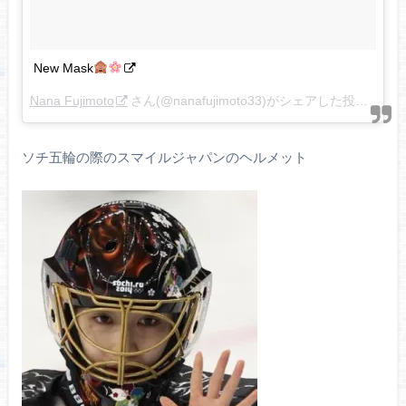
New Mask
Nana Fujimoto
さん(@nanafujimoto33)がシェアした投稿 –
11月
ソチ五輪の際のスマイルジャパンのヘルメット