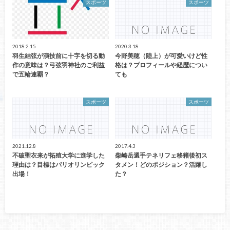
スポーツ
スポーツ
2018.2.15
2020.3.18
羽生結弦が演技前に十字を切る動
今野美穂（陸上）が可愛いけど性
作の意味は？弓弦羽神社のご利益
格は？プロフィールや経歴につい
で五輪連覇？
ても
スポーツ
スポーツ
2021.12.8
2017.4.3
不破聖衣来が拓殖大学に進学した
柴崎岳選手テネリフェ移籍後初ス
理由は？目標はパリオリンピック
タメン！どのポジション？活躍し
出場！
た？