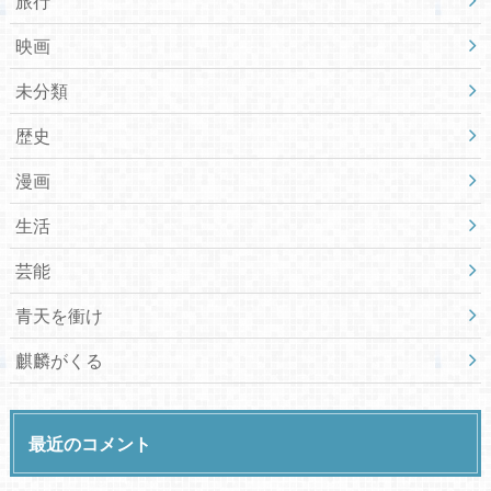
旅行
映画
未分類
歴史
漫画
生活
芸能
青天を衝け
麒麟がくる
最近のコメント