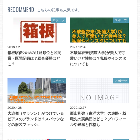
RECOMMEND
こちらの記事も人気です。
スポーツ
スポーツ
2018.1.2
2021.12.28
箱根駅伝2018の往路順位と区間
不破聖衣来(拓殖大学)が美人で可
賞・区間記録は？総合優勝はど
愛いけど性格は？私服やインスタ
こ？
についても
スポーツ
スポーツ
2020.4.28
2020.12.27
大迫傑（マラソン）がつけている
西山和弥（東洋大学）の進路・就
ピアスのブランドは？スパッツな
職先の実業団はどこ？プロフィー
どの服装ファッシ…
ルや経歴と性格も