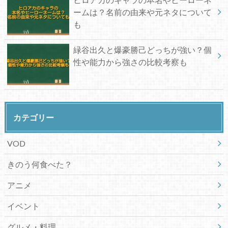
ームは？名前の由来や元ネタについて
も
緑谷出久と爆豪勝己どっちが強い？個
性や能力から強さの比較考察も
カテゴリー
VOD
きのう何食べた？
アニメ
イベント
グルメ・料理