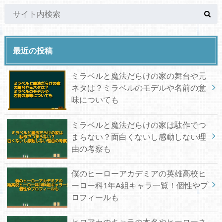
最近の投稿
ミラベルと魔法だらけの家の舞台や元
ネタは？ミラベルのモデルや名前の意
味についても
ミラベルと魔法だらけの家は駄作でつ
まらない？面白くないし感動しない理
由の考察も
僕のヒーローアカデミアの英雄高校ヒ
ーロー科1年A組キャラ一覧！個性やプ
ロフィールも
ヒロアカのキャラの本名やヒーローネ