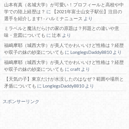
山本有真（名城大学）が可愛い！プロフィールと高校や中
学での陸上経歴は？
に
【2021年富士山女子駅伝】注目の
選手を紹介します! - ハルミナニュース
より
ミラベルと魔法だらけの家の原題は？邦題との違いや意
味・意図についても
に
辻本
より
福嶋摩耶（城西大学）が美人でかわいいけど性格は？経歴
や双子の妹の紗楽についても
に
LonglegsDaddy8810
より
福嶋摩耶（城西大学）が美人でかわいいけど性格は？経歴
や双子の妹の紗楽についても
に
craft
より
【天気の子】東京だけが水没したのはなぜ？範囲や場所と
矛盾についても
に
LonglegsDaddy8810
より
スポンサーリンク