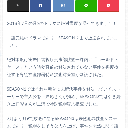
2018年7月の月9のドラマに絶対零度が帰ってきました！
１話完結のドラマであり、SEASON２まで放送されていま
した。
絶対零度は実際に警視庁刑事部捜査一課内に「コールド・
ケース」という時効直前の解決されていない事件を再度検
証する専従捜査部署特命捜査対策室が新設された。
SEASON1ではそれを舞台に未解決事件を解決していくスト
ーリーで主人公を上戸彩さんが務め、SEASON2では引き続
き上戸彩さんが主演で特殊犯罪潜入捜査でした。
7月より月9で放送になるSEASON3は未然犯罪捜査システ
ムであり、犯罪をしそうな人を上げ、事件を未然に防ぐ話