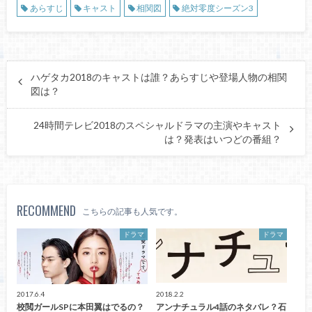
あらすじ
キャスト
相関図
絶対零度シーズン3
ハゲタカ2018のキャストは誰？あらすじや登場人物の相関
図は？
24時間テレビ2018のスペシャルドラマの主演やキャスト
は？発表はいつどの番組？
RECOMMEND
こちらの記事も人気です。
ドラマ
ドラマ
2017.6.4
2018.2.2
校閲ガールSPに本田翼はでるの？
アンナチュラル4話のネタバレ？石