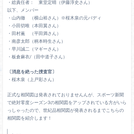
・総責任者： 東堂定晴（伊藤淳史さん）
以下、メンバー
・山内徹 （横山裕さん）※桜木泉の元バディ
・小田切唯（本田翼さん）
・田村薫 （平田満さん）
・南彦太郎（柄本時生さん）
・早川誠二（マギーさん）
・板倉麻衣/（田中道子さん）
〔消息を絶った捜査官〕
・桜木泉（上戸彩さん）
正式な相関図は発表されておりませんんが、スポーツ新聞
で絶対零度シーズン3の相関図をアップされている方がいら
っしゃったので、世紀品相関図が発表されるまでこちらの
相関図を紹介します！