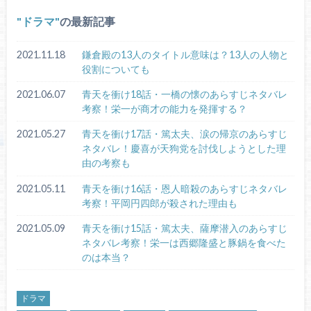
ドラマ
の最新記事
2021.11.18
鎌倉殿の13人のタイトル意味は？13人の人物と
役割についても
2021.06.07
青天を衝け18話・一橋の懐のあらすじネタバレ
考察！栄一が商才の能力を発揮する？
2021.05.27
青天を衝け17話・篤太夫、涙の帰京のあらすじ
ネタバレ！慶喜が天狗党を討伐しようとした理
由の考察も
2021.05.11
青天を衝け16話・恩人暗殺のあらすじネタバレ
考察！平岡円四郎が殺された理由も
2021.05.09
青天を衝け15話・篤太夫、薩摩潜入のあらすじ
ネタバレ考察！栄一は西郷隆盛と豚鍋を食べた
のは本当？
ドラマ