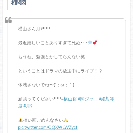
相関図
横山さん月9!!!!!
最近嬉しいことありすぎて死ぬ･･･
もうね、勉強とかしてらんない笑
ということはドラマの放送中にライブ！？
体壊さないでね〜(´；ω；｀)
頑張ってください!!!!!
#横山裕
#関ジャニ
#絶対零
度
#月9
拾い画ごめんなさい
pic.twitter.com/OQXWLWZyct