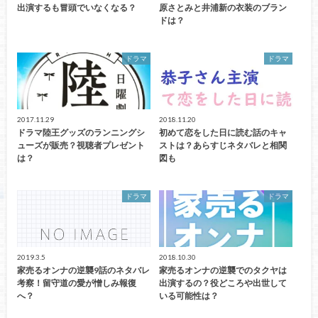
出演するも冒頭でいなくなる？
原さとみと井浦新の衣装のブラン
ドは？
ドラマ
ドラマ
2017.11.29
2018.11.20
ドラマ陸王グッズのランニングシ
初めて恋をした日に読む話のキャ
ューズが販売？視聴者プレゼント
ストは？あらすじネタバレと相関
は？
図も
ドラマ
ドラマ
2019.3.5
2018.10.30
家売るオンナの逆襲9話のネタバレ
家売るオンナの逆襲でのタクヤは
考察！留守道の愛が憎しみ報復
出演するの？役どころや出世して
へ？
いる可能性は？