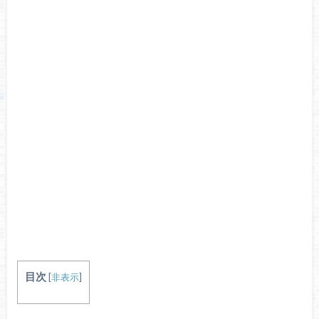
目次
[
非表示
]