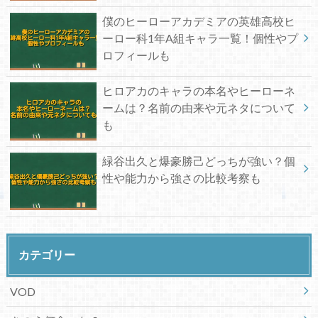
僕のヒーローアカデミアの英雄高校ヒ
ーロー科1年A組キャラ一覧！個性やプ
ロフィールも
ヒロアカのキャラの本名やヒーローネ
ームは？名前の由来や元ネタについて
も
緑谷出久と爆豪勝己どっちが強い？個
性や能力から強さの比較考察も
カテゴリー
VOD