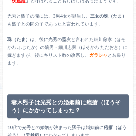
「
伏屋姫
」
と呼ばれることもしばしばあったようです。
光秀と煕子の間には、3男4女が誕生し、
三女の珠（たま）
も煕子との間の子であったと言われています。
珠（たま）
は、後に光秀の盟友と言われた細川藤孝（ほそ
かわ ふじたか）の嫡男・細川忠興（ほそかわ ただおき）に
嫁ぎますが、後にキリスト教の改宗し、
ガラシャ
と名乗り
ます。
妻木煕子は光秀との婚姻前に疱瘡（ほうそ
う）にかかってしまった？
10代で光秀との婚姻が決まった煕子は婚姻前に
疱瘡（ほう
そう）（天然痘）
にかかってしまいます。