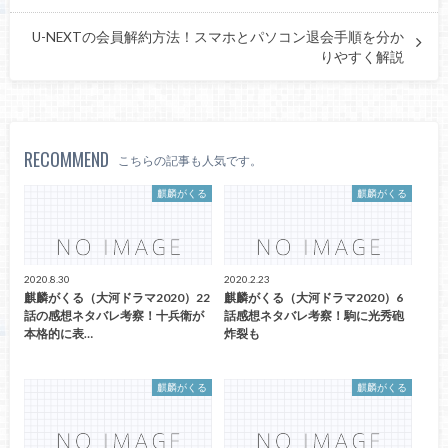
U-NEXTの会員解約方法！スマホとパソコン退会手順を分か
りやすく解説
RECOMMEND
こちらの記事も人気です。
麒麟がくる
麒麟がくる
2020.8.30
2020.2.23
麒麟がくる（大河ドラマ2020）22
麒麟がくる（大河ドラマ2020）6
話の感想ネタバレ考察！十兵衛が
話感想ネタバレ考察！駒に光秀砲
本格的に表…
炸裂も
麒麟がくる
麒麟がくる