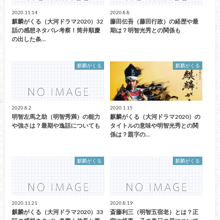
2020.11.14
2020.8.8
麒麟がくる（大河ドラマ2020）32
藤田伝吾（藤田行政）の経歴や最
話の感想ネタバレ考察！筒井順慶
期は？明智光秀との関係も
の出した条…
麒麟がくる
麒麟がくる
2020.8.2
2020.1.15
明智左馬之助（明智秀満）の能力
麒麟がくる（大河ドラマ2020）の
や強さは？最期や逸話についても
タイトルの意味や明智光秀との関
係は？題字の…
麒麟がくる
麒麟がくる
2020.11.21
2020.8.19
麒麟がくる（大河ドラマ2020）33
斎藤利三（明智五宿老）とは？正