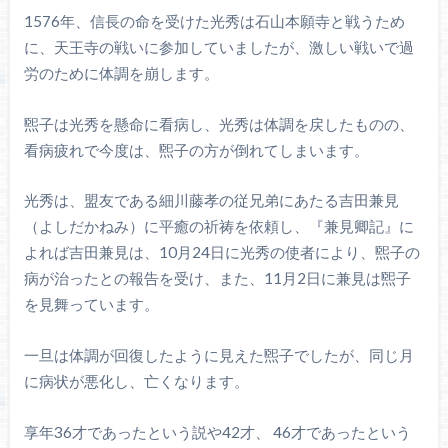
1576年、信長の命を受けた光秀は石山本願寺と戦うため
に、天王寺の戦いに参加していましたが、激しい戦いで過
労のために体調を崩します。
煕子は光秀を懸命に看病し、光秀は体調を戻したものの、
看病疲れで今度は、煕子の方が倒れてしまいます。
光秀は、盟友である細川藤孝の従兄弟にあたる吉田兼見
（よしだかねみ）に平癒の祈祷を依頼し、『兼見卿記』に
よれば吉田兼見は、10月24日に光秀の使者により、煕子の
病が治ったとの報告を受け、また、11月2日に兼見は煕子
を見舞っています。
一旦は体調が回復したように見えた煕子でしたが、同じ月
に病状が悪化し、亡くなります。
享年36才であったという説や42才、 46才であったという