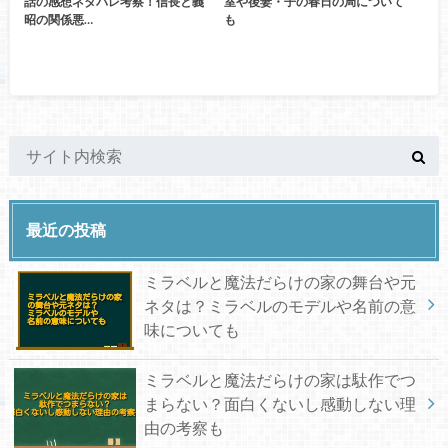
話の感想ネタバレ考察！信長と義
室や後妻・子の春日の局について
昭の関係悪…
も
最近の投稿
ミラベルと魔法だらけの家の舞台や元
ネタは？ミラベルのモデルや名前の意
味についても
ミラベルと魔法だらけの家は駄作でつ
まらない？面白くないし感動しない理
由の考察も