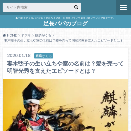
40代前半の足長パパが日々気になる話題・出来事について気楽に書いているブログです。
足長パパのブログ
HOME
ドラマ
麒麟がくる
妻木煕子の生い立ちや室の名前は？髪を売って明智光秀を支えたエピソードとは？
2020.01.18
麒麟がくる
妻木煕子の生い立ちや室の名前は？髪を売って
明智光秀を支えたエピソードとは？