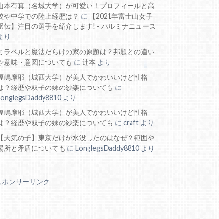
山本有真（名城大学）が可愛い！プロフィールと高
校や中学での陸上経歴は？
に
【2021年富士山女子
駅伝】注目の選手を紹介します! - ハルミナニュース
より
ミラベルと魔法だらけの家の原題は？邦題との違い
や意味・意図についても
に
辻本
より
福嶋摩耶（城西大学）が美人でかわいいけど性格
は？経歴や双子の妹の紗楽についても
に
LonglegsDaddy8810
より
福嶋摩耶（城西大学）が美人でかわいいけど性格
は？経歴や双子の妹の紗楽についても
に
craft
より
【天気の子】東京だけが水没したのはなぜ？範囲や
場所と矛盾についても
に
LonglegsDaddy8810
より
スポンサーリンク