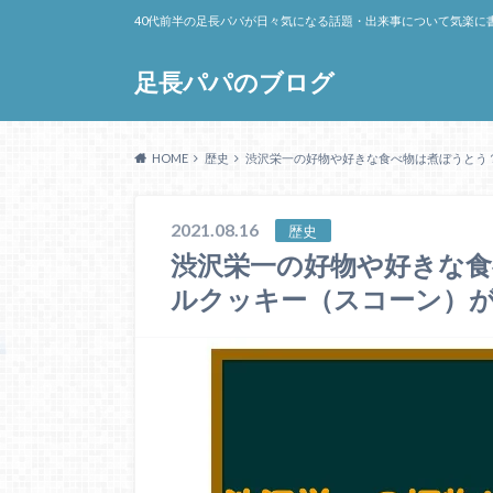
40代前半の足長パパが日々気になる話題・出来事について気楽に
足長パパのブログ
HOME
歴史
渋沢栄一の好物や好きな食べ物は煮ぼうとう
2021.08.16
歴史
渋沢栄一の好物や好きな
ルクッキー（スコーン）