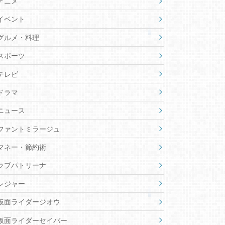
アニメ
イベント
グルメ・料理
スポーツ
テレビ
ドラマ
ニュース
ファントミラージュ
マネー・節約術
ラブパトリーナ
レジャー
仮面ライダージオウ
仮面ライダーセイバー