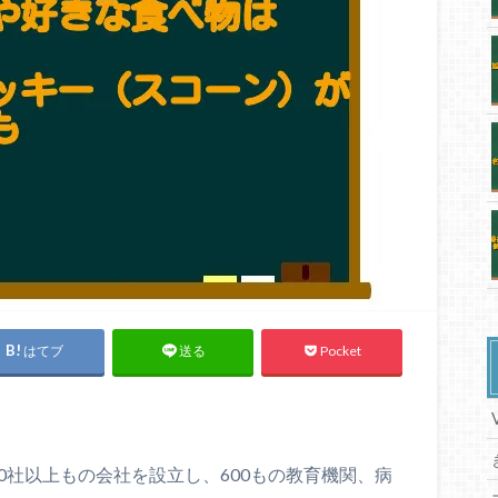
はてブ
Pocket
送る
0社以上もの会社を設立し、600もの教育機関、病