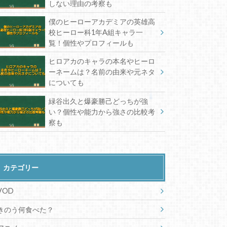
しない理由の考察も
僕のヒーローアカデミアの英雄高
校ヒーロー科1年A組キャラ一
覧！個性やプロフィールも
ヒロアカのキャラの本名やヒーロ
ーネームは？名前の由来や元ネタ
についても
緑谷出久と爆豪勝己どっちが強
い？個性や能力から強さの比較考
察も
カテゴリー
VOD
きのう何食べた？