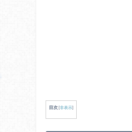
目次
[
非表示
]