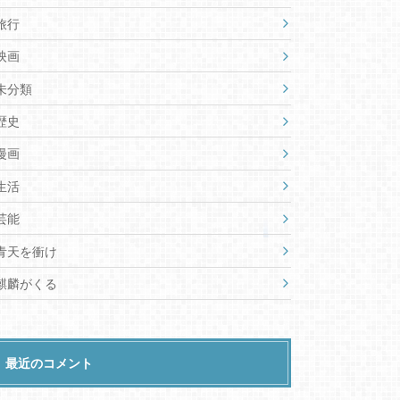
旅行
映画
未分類
歴史
漫画
生活
芸能
青天を衝け
麒麟がくる
最近のコメント