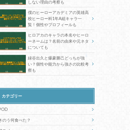
しない理由の考察も
僕のヒーローアカデミアの英雄高
校ヒーロー科1年A組キャラ一
覧！個性やプロフィールも
ヒロアカのキャラの本名やヒーロ
ーネームは？名前の由来や元ネタ
についても
緑谷出久と爆豪勝己どっちが強
い？個性や能力から強さの比較考
察も
カテゴリー
VOD
きのう何食べた？