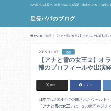
40代前半の足長パパが日々気になる話題・出来事について気楽に
足長パパのブログ
HOME
映画
【アナと雪の女王２】オラフの声に違和感？
2019.11.07
映画
【アナと雪の女王２】オラ
輔のプロフィールや出演
ポスト
シェア
日本では2014年に公開されたウォルト
「アナと雪の女王」
は、250億円を超