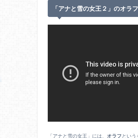
「アナと雪の女王２」のオラ
「アナと雪の女王」には、
オラフ
という