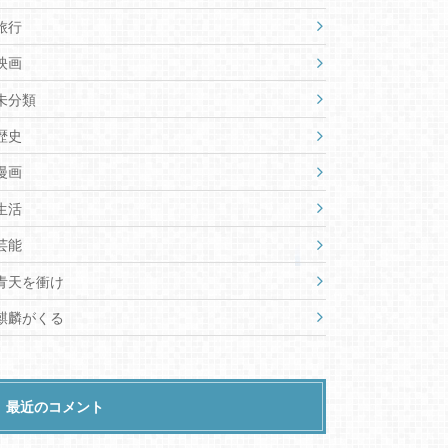
旅行
映画
未分類
歴史
漫画
生活
芸能
青天を衝け
麒麟がくる
最近のコメント