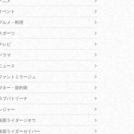
アニメ
イベント
グルメ・料理
スポーツ
テレビ
ドラマ
ニュース
ファントミラージュ
マネー・節約術
ラブパトリーナ
レジャー
仮面ライダージオウ
仮面ライダーセイバー