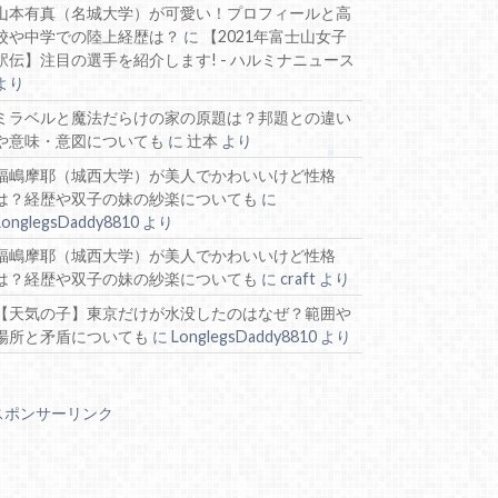
山本有真（名城大学）が可愛い！プロフィールと高
校や中学での陸上経歴は？
に
【2021年富士山女子
駅伝】注目の選手を紹介します! - ハルミナニュース
より
ミラベルと魔法だらけの家の原題は？邦題との違い
や意味・意図についても
に
辻本
より
福嶋摩耶（城西大学）が美人でかわいいけど性格
は？経歴や双子の妹の紗楽についても
に
LonglegsDaddy8810
より
福嶋摩耶（城西大学）が美人でかわいいけど性格
は？経歴や双子の妹の紗楽についても
に
craft
より
【天気の子】東京だけが水没したのはなぜ？範囲や
場所と矛盾についても
に
LonglegsDaddy8810
より
スポンサーリンク