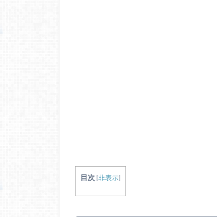
目次
[
非表示
]