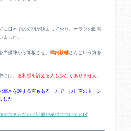
でに日本での公開が決まっており、オラフの吹替
いました。
を声優陣から降板させ、
武内駿輔
さんという方を
中には、
違和感を訴える人も少なくありません
。
の高さを評する声もある一方で、少し声のトーン
ました
。
作でつまらない？評価や感想についても