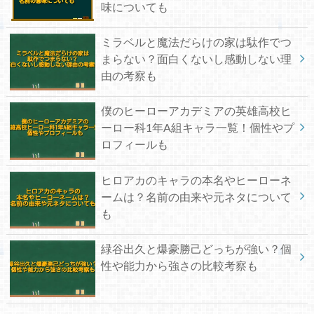
味についても
ミラベルと魔法だらけの家は駄作でつ
まらない？面白くないし感動しない理
由の考察も
僕のヒーローアカデミアの英雄高校ヒ
ーロー科1年A組キャラ一覧！個性やプ
ロフィールも
ヒロアカのキャラの本名やヒーローネ
ームは？名前の由来や元ネタについて
も
緑谷出久と爆豪勝己どっちが強い？個
性や能力から強さの比較考察も