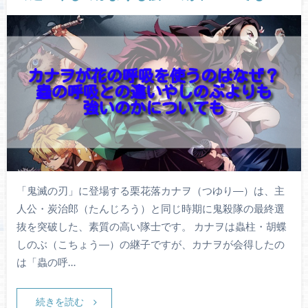
「鬼滅の刃」に登場する栗花落カナヲ（つゆり―）は、主
人公・炭治郎（たんじろう）と同じ時期に鬼殺隊の最終選
抜を突破した、素質の高い隊士です。 カナヲは蟲柱・胡蝶
しのぶ（こちょう―）の継子ですが、カナヲが会得したの
は「蟲の呼…
続きを読む