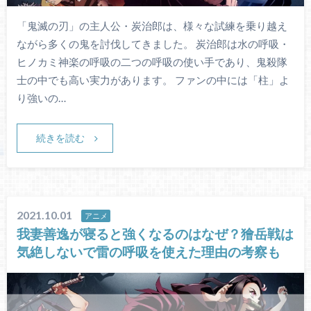
「鬼滅の刃」の主人公・炭治郎は、様々な試練を乗り越え
ながら多くの鬼を討伐してきました。 炭治郎は水の呼吸・
ヒノカミ神楽の呼吸の二つの呼吸の使い手であり、鬼殺隊
士の中でも高い実力があります。 ファンの中には「柱」よ
り強いの…
続きを読む
2021.10.01
アニメ
我妻善逸が寝ると強くなるのはなぜ？獪岳戦は
気絶しないで雷の呼吸を使えた理由の考察も