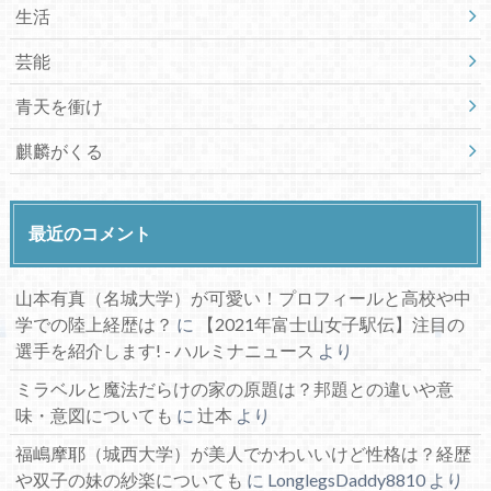
生活
芸能
青天を衝け
麒麟がくる
最近のコメント
山本有真（名城大学）が可愛い！プロフィールと高校や中
学での陸上経歴は？
に
【2021年富士山女子駅伝】注目の
選手を紹介します! - ハルミナニュース
より
ミラベルと魔法だらけの家の原題は？邦題との違いや意
味・意図についても
に
辻本
より
福嶋摩耶（城西大学）が美人でかわいいけど性格は？経歴
や双子の妹の紗楽についても
に
LonglegsDaddy8810
より