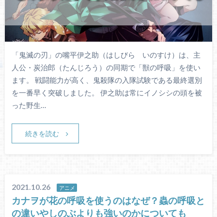
「鬼滅の刃」の嘴平伊之助（はしびら いのすけ）は、主
人公・炭治郎（たんじろう）の同期で「獣の呼吸」を使い
ます。 戦闘能力が高く、鬼殺隊の入隊試験である最終選別
を一番早く突破しました。 伊之助は常にイノシシの頭を被
った野生…
続きを読む
2021.10.26
アニメ
カナヲが花の呼吸を使うのはなぜ？蟲の呼吸と
の違いやしのぶよりも強いのかについても