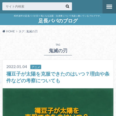
40代前半の足長パパが日々気になる話題・出来事について気楽に書いているブログです。
足長パパのブログ
HOME
タグ : 鬼滅の刃
TAG
鬼滅の刃
2022.01.04
アニメ
禰豆子が太陽を克服できたのはいつ？理由や条
件などの考察についても