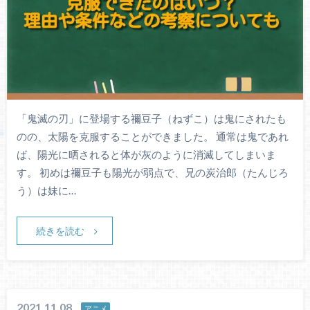
「鬼滅の刃」に登場する禰豆子（ねずこ）は鬼にされたも
のの、太陽を克服することができました。 通常は鬼であれ
ば、陽光に晒されると体が灰のように消滅してしまいま
す。 初めは禰豆子も陽光が弱点で、兄の炭治郎（たんじろ
う）は妹に…
続きを読む
2021.11.08
アニメ