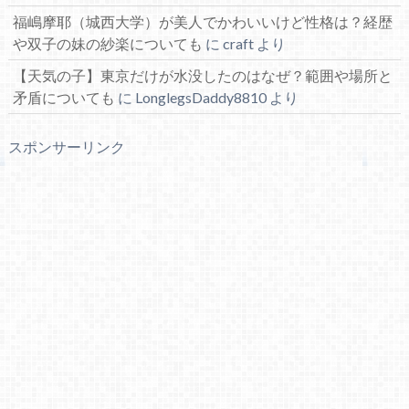
福嶋摩耶（城西大学）が美人でかわいいけど性格は？経歴
や双子の妹の紗楽についても
に
craft
より
【天気の子】東京だけが水没したのはなぜ？範囲や場所と
矛盾についても
に
LonglegsDaddy8810
より
スポンサーリンク