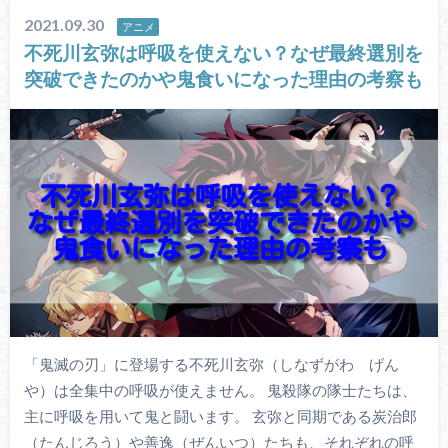
2021.09.30
アニメ
不死川玄弥は呼吸を使えない？なぜ最終選別を
突破できたのかや鬼食いになった理由の考察も
「鬼滅の刃」に登場する不死川玄弥（しなずがわ げん
や）は全集中の呼吸が使えません。 鬼殺隊の隊士たちは、
主に呼吸を用いて鬼と闘います。 玄弥と同期である炭治郎
（たんじろう）や善逸（ぜんいつ）たちも、それぞれの呼