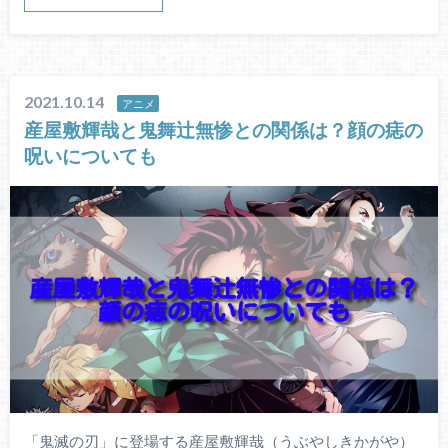
2021.10.14
アニメ
産屋敷輝哉と鬼舞辻無惨との関係は？顔の痣の
呪いについても
「鬼滅の刃」に登場する産屋敷輝哉（うぶやしきかがや）