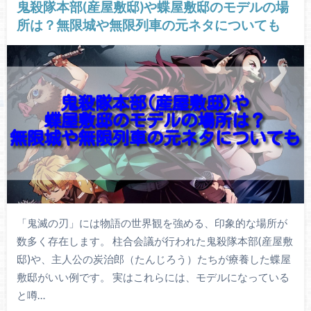
鬼殺隊本部(産屋敷邸)や蝶屋敷邸のモデルの場
所は？無限城や無限列車の元ネタについても
「鬼滅の刃」には物語の世界観を強める、印象的な場所が
数多く存在します。 柱合会議が行われた鬼殺隊本部(産屋敷
邸)や、主人公の炭治郎（たんじろう）たちが療養した蝶屋
敷邸がいい例です。 実はこれらには、モデルになっている
と噂…