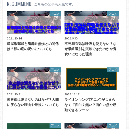
RECOMMEND
こちらの記事も人気です。
アニメ
アニメ
2021.10.14
2021.9.30
産屋敷輝哉と鬼舞辻無惨との関係
不死川玄弥は呼吸を使えない？な
は？顔の痣の呪いについても
ぜ最終選別を突破できたのかや鬼
食いになった理由…
アニメ
アニメ
2021.10.31
2021.11.17
愈史郎は消えないのはなぜ？人間
ライオンキング(アニメ)がつまら
に戻らない理由や最後についても
なくて面白く無い？面白い点や感
動できるシーン…
アニメ
アニメ