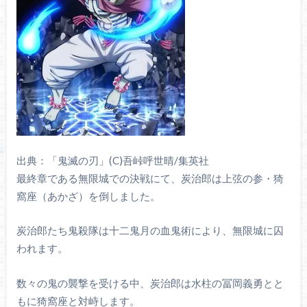
出典：「鬼滅の刃」(C)吾峠呼世晴/集英社
最終章である無限城での決戦にて、炭治郎は上弦の参・猗
窩座（あかざ）を倒しました。
炭治郎たち鬼殺隊は十二鬼月の血鬼術により、無限城に囚
われます。
数々の鬼の襲撃を受ける中、炭治郎は水柱の冨岡義勇とと
もに猗窩座と対峙します。