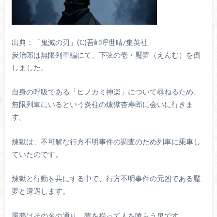
出典：「鬼滅の刃」(C)吾峠呼世晴/集英社
炭治郎は無限列車編にて、下弦の壱・魘夢（えんむ）を倒
しました。
自身の呼吸である「ヒノカミ神楽」について尋ねるため、
無限列車にいるという炎柱の煉獄杏寿郎に会いに行きま
す。
煉獄は、不可解な行方不明事件の調査のため列車に乗車し
ていたのです。
煉獄と行動を共にする中で、行方不明事件の元凶である魘
夢と遭遇します。
魘夢はその名の通り、夢を操って人を喰らう鬼です。