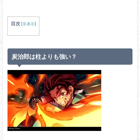
目次
[
非表示
]
炭治郎は柱よりも強い？