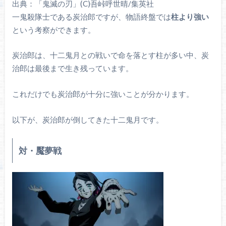
出典：「鬼滅の刃」(C)吾峠呼世晴/集英社
一鬼殺隊士である炭治郎ですが、物語終盤では
柱より強い
という考察ができます。
炭治郎は、十二鬼月との戦いで命を落とす柱が多い中、炭
治郎は最後まで生き残っています。
これだけでも炭治郎が十分に強いことが分かります。
以下が、炭治郎が倒してきた十二鬼月です。
対・魘夢戦