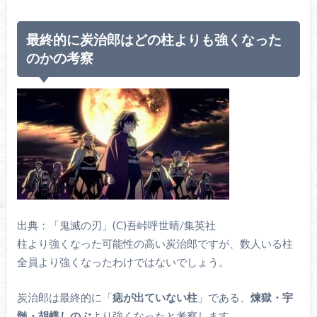
最終的に炭治郎はどの柱よりも強くなった
のかの考察
出典：「鬼滅の刃」(C)吾峠呼世晴/集英社
柱より強くなった可能性の高い炭治郎ですが、数人いる柱
全員より強くなったわけではないでしょう。
炭治郎は最終的に「
痣が出ていない柱
」である、
煉獄・宇
髄・胡蝶しのぶ
より強くなったと考察します。