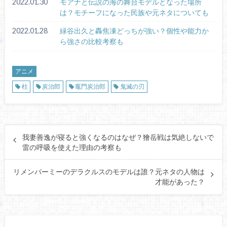
2022.01.30
モアナと伝説の海の舞台モデルとなった場所
は？モチーフになった民族や元ネタについても
2022.01.28
緑谷出久と轟焦凍どっちが強い？個性や能力か
ら強さの比較考察も
アニメ
柱
炭治郎
竈門炭治郎
鬼滅の刃
我妻善逸が寝ると強くなるのはなぜ？獪岳戦は気絶しないで
雷の呼吸を使えた理由の考察も
リメンバーミーのデラクルスのモデルは誰？元ネタの人物は
才能があった？