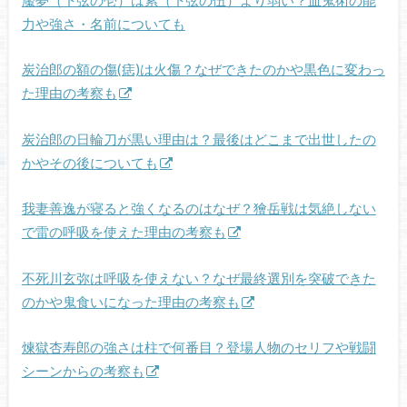
力や強さ・名前についても
炭治郎の額の傷(痣)は火傷？なぜできたのかや黒色に変わっ
た理由の考察も
炭治郎の日輪刀が黒い理由は？最後はどこまで出世したの
かやその後についても
我妻善逸が寝ると強くなるのはなぜ？獪岳戦は気絶しない
で雷の呼吸を使えた理由の考察も
不死川玄弥は呼吸を使えない？なぜ最終選別を突破できた
のかや鬼食いになった理由の考察も
煉獄杏寿郎の強さは柱で何番目？登場人物のセリフや戦闘
シーンからの考察も