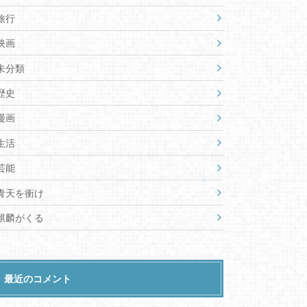
旅行
映画
未分類
歴史
漫画
生活
芸能
青天を衝け
麒麟がくる
最近のコメント