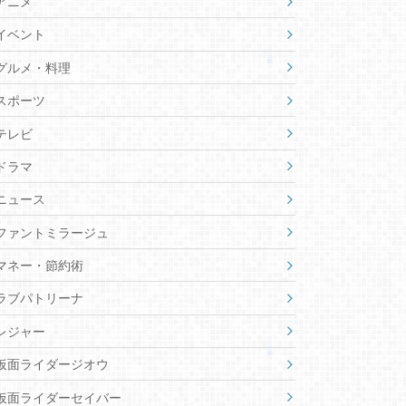
アニメ
イベント
グルメ・料理
スポーツ
テレビ
ドラマ
ニュース
ファントミラージュ
マネー・節約術
ラブパトリーナ
レジャー
仮面ライダージオウ
仮面ライダーセイバー