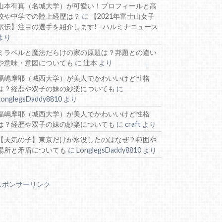
山本有真（名城大学）が可愛い！プロフィールと高
校や中学での陸上経歴は？
に
【2021年富士山女子
駅伝】注目の選手を紹介します! - ハルミナニュース
より
ミラベルと魔法だらけの家の原題は？邦題との違い
や意味・意図についても
に
辻本
より
福嶋摩耶（城西大学）が美人でかわいいけど性格
は？経歴や双子の妹の紗楽についても
に
LonglegsDaddy8810
より
福嶋摩耶（城西大学）が美人でかわいいけど性格
は？経歴や双子の妹の紗楽についても
に
craft
より
【天気の子】東京だけが水没したのはなぜ？範囲や
場所と矛盾についても
に
LonglegsDaddy8810
より
スポンサーリンク