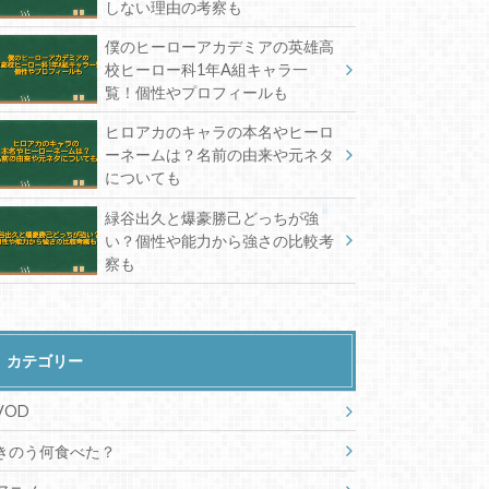
しない理由の考察も
僕のヒーローアカデミアの英雄高
校ヒーロー科1年A組キャラ一
覧！個性やプロフィールも
ヒロアカのキャラの本名やヒーロ
ーネームは？名前の由来や元ネタ
についても
緑谷出久と爆豪勝己どっちが強
い？個性や能力から強さの比較考
察も
カテゴリー
VOD
きのう何食べた？