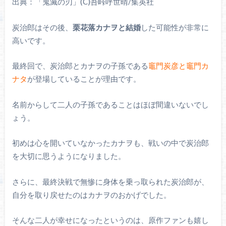
出典：「鬼滅の刃」(C)吾峠呼世晴/集英社
炭治郎はその後、
栗花落カナヲと結婚
した可能性が非常に
高いです。
最終回で、炭治郎とカナヲの子孫である
竈門炭彦と竈門カ
ナタ
が登場していることが理由です。
名前からして二人の子孫であることはほぼ間違いないでし
ょう。
初めは心を開いていなかったカナヲも、戦いの中で炭治郎
を大切に思うようになりました。
さらに、最終決戦で無惨に身体を乗っ取られた炭治郎が、
自分を取り戻せたのはカナヲのおかげでした。
そんな二人が幸せになったというのは、原作ファンも嬉し