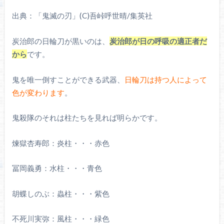
出典：「鬼滅の刃」(C)吾峠呼世晴/集英社
炭治郎の日輪刀が黒いのは、
炭治郎が日の呼吸の適正者だ
から
です。
鬼を唯一倒すことができる武器、
日輪刀は持つ人によって
色が変わります
。
鬼殺隊のそれは柱たちを見れば明らかです。
煉獄杏寿郎：炎柱・・・赤色
冨岡義勇：水柱・・・青色
胡蝶しのぶ：蟲柱・・・紫色
不死川実弥：風柱・・・緑色