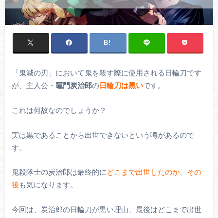
「鬼滅の刃」において鬼を殺す際に使用される日輪刀です
が、主人公・
竈門炭治郎
の
日輪刀は黒い
です。
これは何故なのでしょうか？
実は黒であることから出世できないという噂があるので
す。
鬼殺隊士の炭治郎は最終的に
どこまで出世したのか、その
後
も気になります。
今回は、炭治郎の日輪刀が黒い理由、最後はどこまで出世