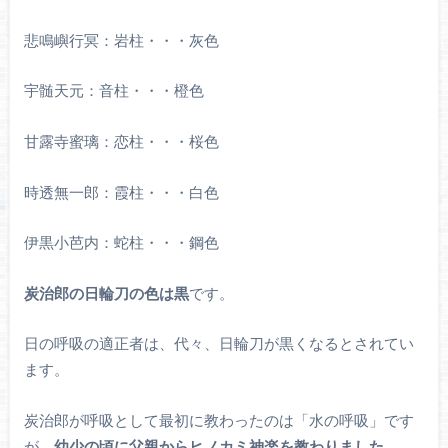
悲鳴嶼行冥：岩柱・・・灰色
宇髄天元：音柱・・・橙色
甘露寺蜜璃：恋柱・・・桜色
時透無一郎：霞柱・・・白色
伊黒小芭内：蛇柱・・・鋼色
炭治郎の日輪刀の色は黒
です。
日の呼吸の適正者は、代々、日輪刀が黒くなるとされてい
ます。
炭治郎が呼吸として最初に教わったのは「水の呼吸」
です
が、
幼少の頃に父親からヒノカミ神楽を教わりました
。