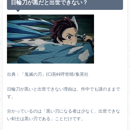
日輪刀が黒だと出世できない？
出典：「鬼滅の刃」(C)吾峠呼世晴/集英社
日輪刀が黒いと出世できない理由は、作中でも謎のままで
す。
分かっているのは「黒い刃になる者は少なく、出世できな
い剣士は黒い刃である」ことだけです。