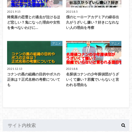
2021.9.15
2021.8.5
猗窩座の恋雪との過去が泣けるほ
僕のヒーローアカデミアの緑谷出
ど悲しい？鬼になった理由や女性
久がうざいし嫌い？好きになれな
を食べないわけに…
い人の理由を考察
アニメ
アニメ
2021.12.13
2021.8.8
コナンの黒の組織の目的やボスの
名探偵コナンの少年探偵団がうざ
正体は？正式名称の考察について
いくて嫌い？邪魔でいらないと言
も
われる理由も