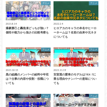
アニメ
アニメ
2021.8.14
2022.2.4
爆豪勝己と轟焦凍どっちが強い？
ヒロアカのキャラの本名やヒーロ
個性や能力から強さの比較考察も
ーネームは？名前の由来や元ネタ
についても
アニメ
アニメ
2021.10.15
2021.11.19
黒の組織のメンバーの給料や年収
安室透の愛車のモデルは?RX-7に
は？仕事の内容や役割・役職につ
乗る理由やナンバーの意味につい
いても
ても
アニメ
アニメ