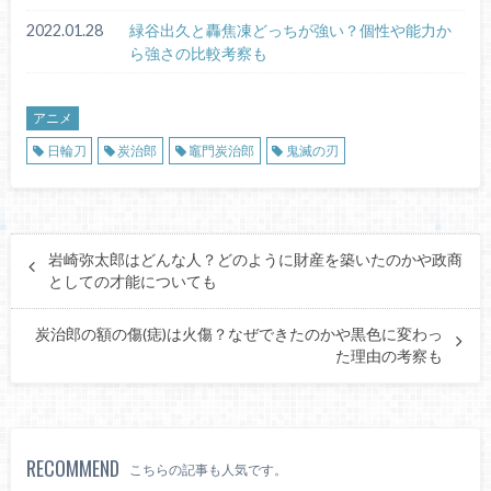
2022.01.28
緑谷出久と轟焦凍どっちが強い？個性や能力か
ら強さの比較考察も
アニメ
日輪刀
炭治郎
竈門炭治郎
鬼滅の刃
岩崎弥太郎はどんな人？どのように財産を築いたのかや政商
としての才能についても
炭治郎の額の傷(痣)は火傷？なぜできたのかや黒色に変わっ
た理由の考察も
RECOMMEND
こちらの記事も人気です。