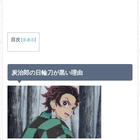
目次
[
非表示
]
炭治郎の日輪刀が黒い理由