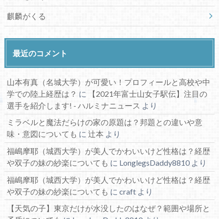
麒麟がくる
最近のコメント
山本有真（名城大学）が可愛い！プロフィールと高校や中
学での陸上経歴は？
に
【2021年富士山女子駅伝】注目の
選手を紹介します! - ハルミナニュース
より
ミラベルと魔法だらけの家の原題は？邦題との違いや意
味・意図についても
に
辻本
より
福嶋摩耶（城西大学）が美人でかわいいけど性格は？経歴
や双子の妹の紗楽についても
に
LonglegsDaddy8810
より
福嶋摩耶（城西大学）が美人でかわいいけど性格は？経歴
や双子の妹の紗楽についても
に
craft
より
【天気の子】東京だけが水没したのはなぜ？範囲や場所と