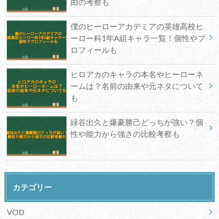
由の考察も
僕のヒーローアカデミアの英雄高校ヒ
ーロー科1年A組キャラ一覧！個性やプ
ロフィールも
ヒロアカのキャラの本名やヒーローネ
ームは？名前の由来や元ネタについて
も
緑谷出久と爆豪勝己どっちが強い？個
性や能力から強さの比較考察も
カテゴリー
VOD