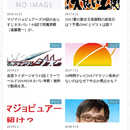
2018.12.23
2017.6.11
マジマジョピュアーズ39話のあら
2017夏の新女王発掘戦の放送日
すじネタバレ！40話で邪魔男爵
は？予選のMCとゲストは誰？
（遠藤憲一）が…
テレビ
テレビ
2019.2.3
2017.7.11
仮面ライダージオウ21話ミラーワ
24時間テレビ2017マラソン発表が
ールド2019のネタバレ考察！無料
ないのはなぜ？中止か廃止かも？
で動画を見…
テレビ
テレビ
2019.2.3
2018.9.14