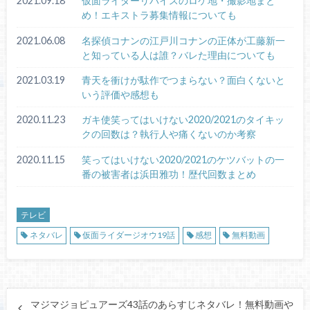
2021.09.18
仮面ライダーリバイスのロケ地・撮影地まと
め！エキストラ募集情報についても
2021.06.08
名探偵コナンの江戸川コナンの正体が工藤新一
と知っている人は誰？バレた理由についても
2021.03.19
青天を衝けが駄作でつまらない？面白くないと
いう評価や感想も
2020.11.23
ガキ使笑ってはいけない2020/2021のタイキッ
クの回数は？執行人や痛くないのか考察
2020.11.15
笑ってはいけない2020/2021のケツバットの一
番の被害者は浜田雅功！歴代回数まとめ
テレビ
ネタバレ
仮面ライダージオウ19話
感想
無料動画
マジマジョピュアーズ43話のあらすじネタバレ！無料動画や