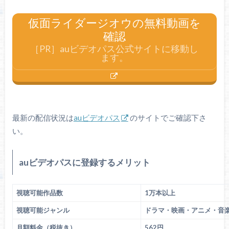
仮面ライダージオウの無料動画を
確認
［PR］auビデオパス公式サイトに移動し
ます。
最新の配信状況は
auビデオパス
のサイトでご確認下さ
い。
auビデオパスに登録するメリット
視聴可能作品数
1万本以上
視聴可能ジャンル
ドラマ・映画・アニメ・音
月額料金（税抜き）
562円