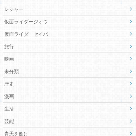
レジャー
仮面ライダージオウ
仮面ライダーセイバー
旅行
映画
未分類
歴史
漫画
生活
芸能
青天を衝け