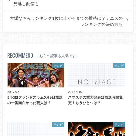
見逃し配信も
大坂なおみランキング1位に上がるまでの推移は？テニスの
ランキングの決め方も
RECOMMEND
こちらの記事も人気です。
テレビ
テレビ
2017.5.6
2017.4.16
ENGEIグランドスラム5月6日放送
スマステの重大発表は放送時間変
の一番面白かった芸人は？
更！もうひとつは？
テレビ
テレビ