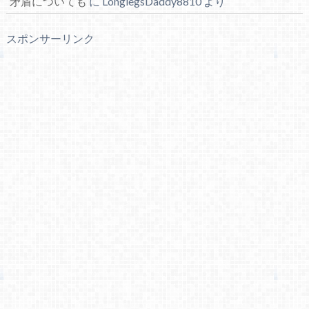
矛盾についても
に
LonglegsDaddy8810
より
スポンサーリンク