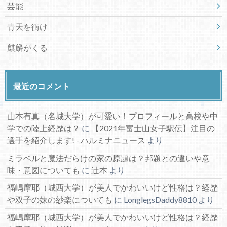
芸能
青天を衝け
麒麟がくる
最近のコメント
山本有真（名城大学）が可愛い！プロフィールと高校や中
学での陸上経歴は？
に
【2021年富士山女子駅伝】注目の
選手を紹介します! - ハルミナニュース
より
ミラベルと魔法だらけの家の原題は？邦題との違いや意
味・意図についても
に
辻本
より
福嶋摩耶（城西大学）が美人でかわいいけど性格は？経歴
や双子の妹の紗楽についても
に
LonglegsDaddy8810
より
福嶋摩耶（城西大学）が美人でかわいいけど性格は？経歴