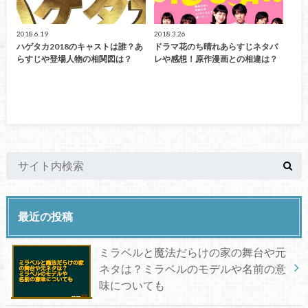
2018.6.19
2018.3.26
ハゲタカ2018のキャストは誰？あ
ドラマ花のち晴れあらすじネタバ
らすじや登場人物の相関図は？
レや感想！原作漫画との相違は？
最近の投稿
ミラベルと魔法だらけの家の舞台や元
ネタは？ミラベルのモデルや名前の意
味についても