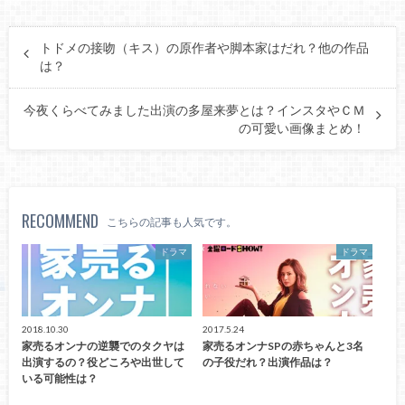
トドメの接吻（キス）の原作者や脚本家はだれ？他の作品
は？
今夜くらべてみました出演の多屋来夢とは？インスタやＣＭ
の可愛い画像まとめ！
RECOMMEND
こちらの記事も人気です。
ドラマ
ドラマ
2018.10.30
2017.5.24
家売るオンナの逆襲でのタクヤは
家売るオンナSPの赤ちゃんと3名
出演するの？役どころや出世して
の子役だれ？出演作品は？
いる可能性は？