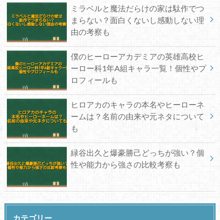
ミラベルと魔法だらけの家は駄作でつ
まらない？面白くないし感動しない理
由の考察も
僕のヒーローアカデミアの英雄高校ヒ
ーロー科1年A組キャラ一覧！個性やプ
ロフィールも
ヒロアカのキャラの本名やヒーローネ
ームは？名前の由来や元ネタについて
も
緑谷出久と爆豪勝己どっちが強い？個
性や能力から強さの比較考察も
カテゴリー