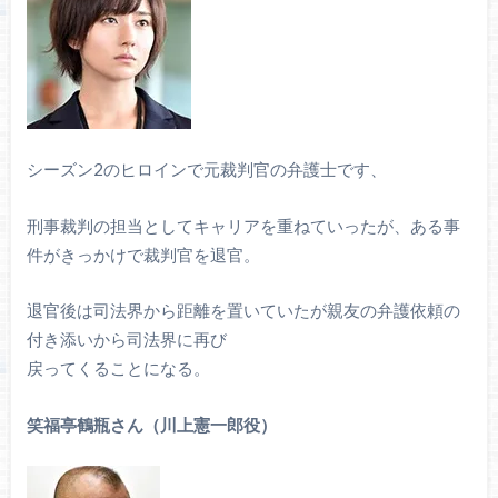
シーズン2のヒロインで元裁判官の弁護士です、
刑事裁判の担当としてキャリアを重ねていったが、ある事
件がきっかけで裁判官を退官。
退官後は司法界から距離を置いていたが親友の弁護依頼の
付き添いから司法界に再び
戻ってくることになる。
笑福亭鶴瓶さん（川上憲一郎役）