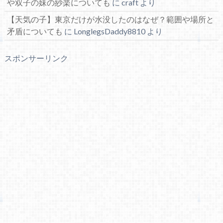
や双子の妹の紗楽についても
に
craft
より
【天気の子】東京だけが水没したのはなぜ？範囲や場所と
矛盾についても
に
LonglegsDaddy8810
より
スポンサーリンク