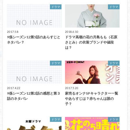
ドラマ
ドラマ
2017.5.8
2018.6.10
9係シーズン12第5話のあらすじと
ドラマ高嶺の花の月島もも（石原
ネタバレ？
さとみ）の衣装ブランドや値段
は？
ドラマ
ドラマ
2017.4.22
2017.5.20
9係シーズン12第2話の感想と第３
家売るオンナSPキャラクター一覧
話のネタバレ
やあらすじは？赤ちゃんは誰の
子？
ドラマ
ドラマ