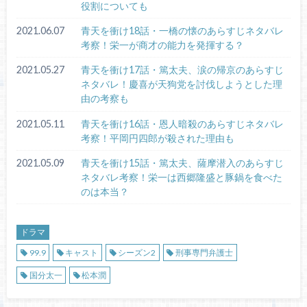
役割についても
2021.06.07
青天を衝け18話・一橋の懐のあらすじネタバレ
考察！栄一が商才の能力を発揮する？
2021.05.27
青天を衝け17話・篤太夫、涙の帰京のあらすじ
ネタバレ！慶喜が天狗党を討伐しようとした理
由の考察も
2021.05.11
青天を衝け16話・恩人暗殺のあらすじネタバレ
考察！平岡円四郎が殺された理由も
2021.05.09
青天を衝け15話・篤太夫、薩摩潜入のあらすじ
ネタバレ考察！栄一は西郷隆盛と豚鍋を食べた
のは本当？
ドラマ
99.9
キャスト
シーズン2
刑事専門弁護士
国分太一
松本潤