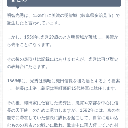
明智光秀は、1528年に美濃の明智城（岐阜県多治見市）で
誕生したと言われています。
しかし、1556年, 光秀29歳のとき明智城が落城し、美濃か
ら去ることになります。
その後の足取りは記録にはありませんが、光秀は再び歴史
の表舞台にたちます。
1568年に、光秀は義昭に織田信長を後ろ盾とするよう提案
し、信長は上洛し義昭は室町幕府15代将軍に就任します。
その後、織田家に仕官した光秀は、滋賀や京都を中心に信
長の天下統一のために尽力しますが、1582年には、京の本
能寺に滞在していた信長に謀反を起こして、自害に追い込
むものの秀吉との戦いに敗れ、敗走中に落人狩していた村