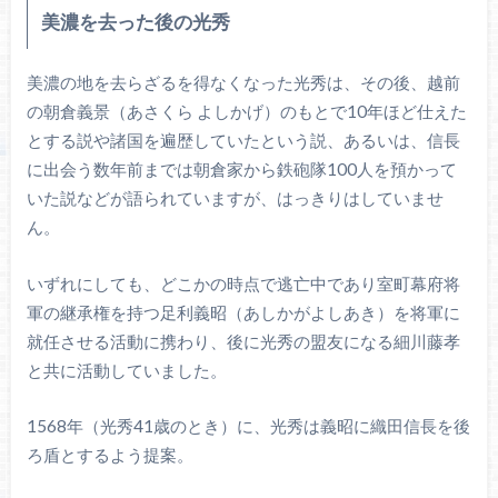
美濃を去った後の光秀
美濃の地を去らざるを得なくなった光秀は、その後、越前
の朝倉義景（あさくら よしかげ）のもとで10年ほど仕えた
とする説や諸国を遍歴していたという説、あるいは、信長
に出会う数年前までは朝倉家から鉄砲隊100人を預かって
いた説などが語られていますが、はっきりはしていませ
ん。
いずれにしても、どこかの時点で逃亡中であり室町幕府将
軍の継承権を持つ足利義昭（あしかがよしあき）を将軍に
就任させる活動に携わり、後に光秀の盟友になる細川藤孝
と共に活動していました。
1568年（光秀41歳のとき）に、光秀は義昭に織田信長を後
ろ盾とするよう提案。