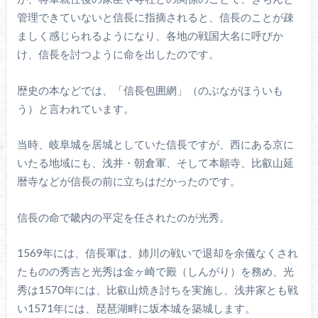
管理できていないと信長に指摘されると、信長のことが疎
ましく感じられるようになり、各地の戦国大名に呼びか
け、信長を討つように命を出したのです。
歴史の本などでは、「信長包囲網」（のぶながほういも
う）と言われています。
当時、岐阜城を居城としていた信長ですが、西にある京に
いたる地域にも、浅井・朝倉軍、そして本願寺、比叡山延
暦寺などが信長の前に立ちはだかったのです。
信長の命で畿内の平定を任されたのが光秀。
1569年には、信長軍は、姉川の戦いで退却を余儀なくされ
たものの秀吉と光秀は金ヶ崎で殿（しんがり）を務め、光
秀は1570年には、比叡山焼き討ちを実施し、浅井家とも戦
い1571年には、琵琶湖畔に坂本城を築城します。