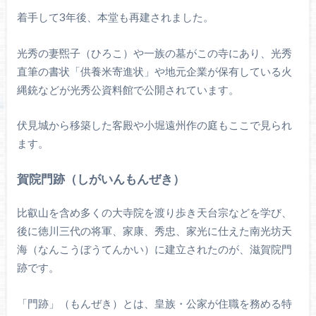
着手して3年後、本堂も再建されました。
光秀の妻煕子（ひろこ）や一族の墓がこの寺にあり、光秀
直筆の書状「供養米寄進状」や地元企業が保有している火
縄銃などが光秀公資料館で公開されています。
伏見城から移築した客殿や小堀遠州作の庭もここで見られ
ます。
賀院門跡（しがいんもんぜき）
比叡山を含め多くの大寺院を渡り歩き天台宗などを学び、
後に徳川三代の将軍、家康、秀忠、家光に仕えた南光坊天
海（なんこうぼうてんかい）に建立されたのが、滋賀院門
跡です。
「門跡」（もんぜき）とは、皇族・公家が住職を務める特