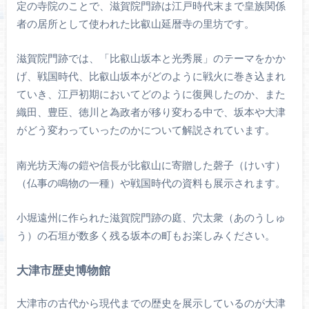
定の寺院のことで、滋賀院門跡は江戸時代末まで皇族関係
者の居所として使われた比叡山延暦寺の里坊です。
滋賀院門跡では、「比叡山坂本と光秀展」のテーマをかか
げ、戦国時代、比叡山坂本がどのように戦火に巻き込まれ
ていき、江戸初期においてどのように復興したのか、また
織田、豊臣、徳川と為政者が移り変わる中で、坂本や大津
がどう変わっていったのかについて解説されています。
南光坊天海の鎧や信長が比叡山に寄贈した磬子（けいす）
（仏事の鳴物の一種）や戦国時代の資料も展示されます。
小堀遠州に作られた滋賀院門跡の庭、穴太衆（あのうしゅ
う）の石垣が数多く残る坂本の町もお楽しみください。
大津市歴史博物館
大津市の古代から現代までの歴史を展示しているのが大津