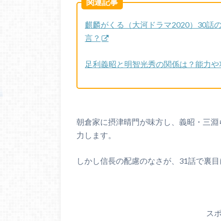
関連記事
麒麟がくる（大河ドラマ2020）30
言？
足利義昭と明智光秀の関係は？能力や
朝倉家に摂津晴門が味方し、義昭・三淵
力します。
しかし信長の配慮のなさが、31話で裏
ス