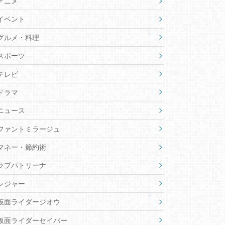
アニメ
イベント
グルメ・料理
スポーツ
テレビ
ドラマ
ニュース
ファントミラージュ
マネー・節約術
ラブパトリーナ
レジャー
仮面ライダージオウ
仮面ライダーセイバー