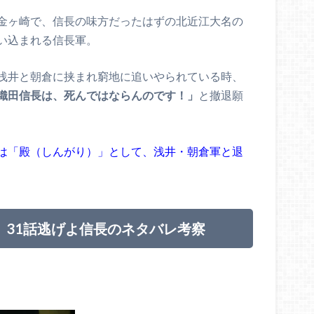
金ヶ崎で、信長の味方だったはずの北近江大名の
い込まれる信長軍。
浅井と朝倉に挟まれ窮地に追いやられている時、
織田信長は、死んではならんのです！」
と撤退願
は「殿（しんがり）」として、浅井・朝倉軍と退
）31話逃げよ信長のネタバレ考察