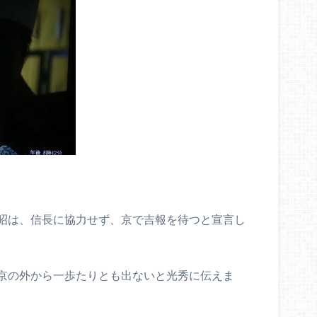
昭は、信長に協力せず、京で吉報を待つと宣言し
京の外から一歩たりとも出ないと光秀に伝えま