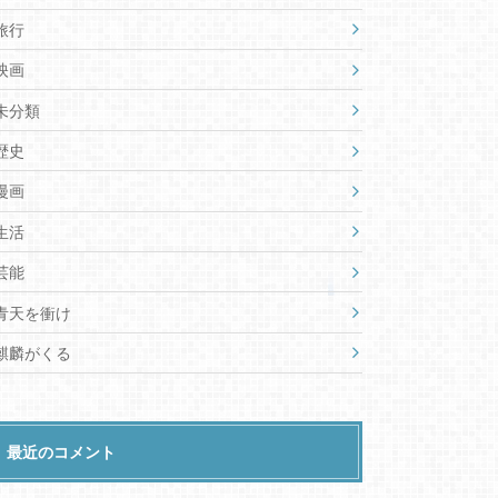
旅行
映画
未分類
歴史
漫画
生活
芸能
青天を衝け
麒麟がくる
最近のコメント