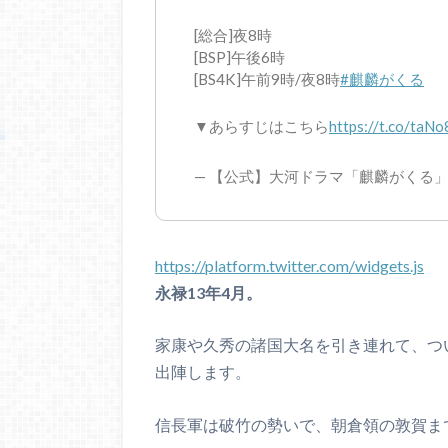
[総合]夜8時
[BSP]午後6時
[BS4K]午前9時/夜8時
#麒麟がくる
▼あらすじはこちら
https://t.co/taNo
— 【公式】大河ドラマ「麒麟がくる」毎週日
https://platform.twitter.com/widgets.js
永禄13年4月。
家康や久秀の諸国大名を引き連れて、つ
出陣します。
信長軍は破竹の勢いで、朝倉領の敦賀ま