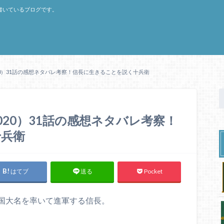
書いているブログです。
0）31話の感想ネタバレ考察！信長に生きることを説く十兵衛
20）31話の感想ネタバレ考察！
十兵衛
はてブ
Pocket
送る
国大名を率いて進軍する信長。