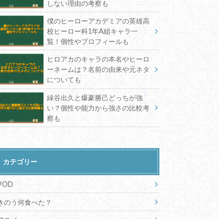
しない理由の考察も
僕のヒーローアカデミアの英雄高
校ヒーロー科1年A組キャラ一
覧！個性やプロフィールも
ヒロアカのキャラの本名やヒーロ
ーネームは？名前の由来や元ネタ
についても
緑谷出久と爆豪勝己どっちが強
い？個性や能力から強さの比較考
察も
カテゴリー
VOD
きのう何食べた？