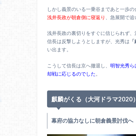
しかし義景のいる一乗谷まであと一歩の
浅井長政が朝倉側に寝返り
、急展開で追
浅井長政の裏切りをすぐに信じられず、
信長は反撃しようとしますが、光秀は
「
い出ます。
こうして信長は京へ撤退し、
明智光秀ら
却戦に応じるのでした
。
麒麟がくる（大河ドラマ2020
幕府の協力なしに朝倉義景討伐へ