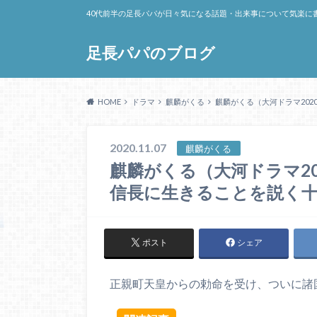
40代前半の足長パパが日々気になる話題・出来事について気楽に
足長パパのブログ
HOME
ドラマ
麒麟がくる
麒麟がくる（大河ドラマ202
2020.11.07
麒麟がくる
麒麟がくる（大河ドラマ20
信長に生きることを説く
ポスト
シェア
正親町天皇からの勅命を受け、ついに諸