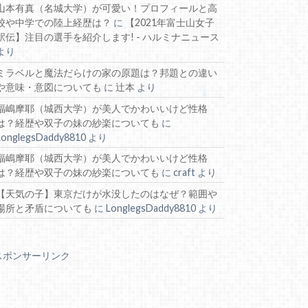
山本有真（名城大学）が可愛い！プロフィールと高
校や中学での陸上経歴は？
に
【2021年富士山女子
駅伝】注目の選手を紹介します! - ハルミナニュース
より
ミラベルと魔法だらけの家の原題は？邦題との違い
や意味・意図についても
に
辻本
より
福嶋摩耶（城西大学）が美人でかわいいけど性格
は？経歴や双子の妹の紗楽についても
に
LonglegsDaddy8810
より
福嶋摩耶（城西大学）が美人でかわいいけど性格
は？経歴や双子の妹の紗楽についても
に
craft
より
【天気の子】東京だけが水没したのはなぜ？範囲や
場所と矛盾についても
に
LonglegsDaddy8810
より
スポンサーリンク