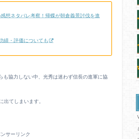
話の感想ネタバレ考察！帰蝶が朝倉義景討伐を進
功績・評価についても
らも協力しない中、光秀は迷わず信長の進軍に協
目に出てしまいます。
ポンサーリンク