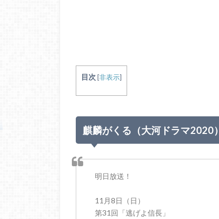
目次
[
非表示
]
麒麟がくる（大河ドラマ2020
明日放送！
11月8日（日）
第31回「逃げよ信長」