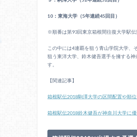
10：東海大学（5年連続45回目）
※順番は第93回東京箱根間往復大学駅
この中には4連覇を狙う青山学院大学、
狙う東洋大学、鈴木健吾選手を擁する神
す。
【関連記事】
箱根駅伝2018駒澤大学の区間配置や順
箱根駅伝2018鈴木健吾が神奈川大学に