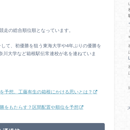
伝競走の総合順位順となっています。
そして、初優勝を狙う東海大学や4年ぶりの優勝を
奈川大学など箱根駅伝常連校が名を連ねていま
位を予想。工藤有生の箱根にかける思いとは？
優勝をもたらす？区間配置や順位を予想