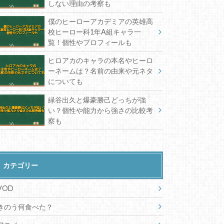
しない理由の考察も
僕のヒーローアカデミアの英雄高
校ヒーロー科1年A組キャラ一
覧！個性やプロフィールも
ヒロアカのキャラの本名やヒーロ
ーネームは？名前の由来や元ネタ
についても
緑谷出久と爆豪勝己どっちが強
い？個性や能力から強さの比較考
察も
カテゴリー
VOD
きのう何食べた？