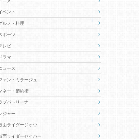
アニメ
イベント
グルメ・料理
スポーツ
テレビ
ドラマ
ニュース
ファントミラージュ
マネー・節約術
ラブパトリーナ
レジャー
仮面ライダージオウ
仮面ライダーセイバー