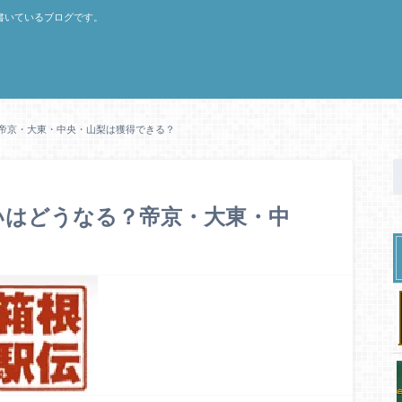
書いているブログです。
？帝京・大東・中央・山梨は獲得できる？
争いはどうなる？帝京・大東・中