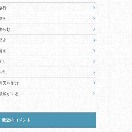
旅行
映画
未分類
歴史
漫画
生活
芸能
青天を衝け
麒麟がくる
最近のコメント