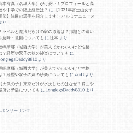
山本有真（名城大学）が可愛い！プロフィールと高
校や中学での陸上経歴は？
に
【2021年富士山女子
駅伝】注目の選手を紹介します! - ハルミナニュース
より
ミラベルと魔法だらけの家の原題は？邦題との違い
や意味・意図についても
に
辻本
より
福嶋摩耶（城西大学）が美人でかわいいけど性格
は？経歴や双子の妹の紗楽についても
に
LonglegsDaddy8810
より
福嶋摩耶（城西大学）が美人でかわいいけど性格
は？経歴や双子の妹の紗楽についても
に
craft
より
【天気の子】東京だけが水没したのはなぜ？範囲や
場所と矛盾についても
に
LonglegsDaddy8810
より
スポンサーリンク