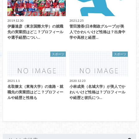
2019.12.30
2021.2.25
伊藤達彦（東京国際大学）の就職
菅田雅香(日本郵政グループ)が美
先の実業団はどこ？プロフィール
人でかわいいけど性格は？出身中
や選手経歴につい…
学や高校と経歴…
スポーツ
スポーツ
2021.1.1
2020.12.23
名取燎太（東海大学）の進路・就
小林成美（名城大学）が美人でか
職先の実業団はどこ？プロフィー
わいいけど性格は？プロフィール
ルや経歴と性格も
や経歴と彼氏につ…