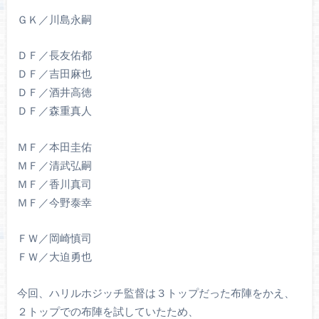
ＧＫ／川島永嗣
ＤＦ／長友佑都
ＤＦ／吉田麻也
ＤＦ／酒井高徳
ＤＦ／森重真人
ＭＦ／本田圭佑
ＭＦ／清武弘嗣
ＭＦ／香川真司
ＭＦ／今野泰幸
ＦＷ／岡崎慎司
ＦＷ／大迫勇也
今回、ハリルホジッチ監督は３トップだった布陣をかえ、
２トップでの布陣を試していたため、