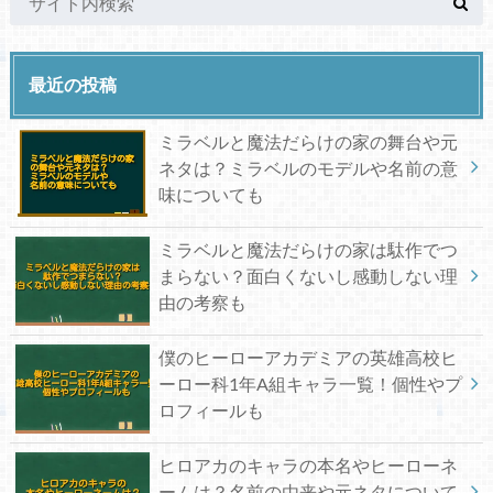
最近の投稿
ミラベルと魔法だらけの家の舞台や元
ネタは？ミラベルのモデルや名前の意
味についても
ミラベルと魔法だらけの家は駄作でつ
まらない？面白くないし感動しない理
由の考察も
僕のヒーローアカデミアの英雄高校ヒ
ーロー科1年A組キャラ一覧！個性やプ
ロフィールも
ヒロアカのキャラの本名やヒーローネ
ームは？名前の由来や元ネタについて