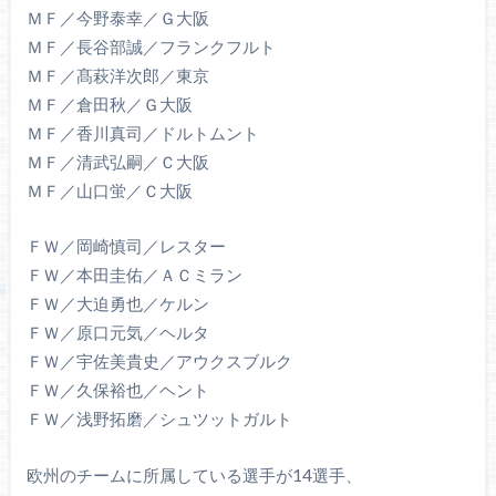
ＭＦ／今野泰幸／Ｇ大阪
ＭＦ／長谷部誠／フランクフルト
ＭＦ／髙萩洋次郎／東京
ＭＦ／倉田秋／Ｇ大阪
ＭＦ／香川真司／ドルトムント
ＭＦ／清武弘嗣／Ｃ大阪
ＭＦ／山口蛍／Ｃ大阪
ＦＷ／岡崎慎司／レスター
ＦＷ／本田圭佑／ＡＣミラン
ＦＷ／大迫勇也／ケルン
ＦＷ／原口元気／ヘルタ
ＦＷ／宇佐美貴史／アウクスブルク
ＦＷ／久保裕也／ヘント
ＦＷ／浅野拓磨／シュツットガルト
欧州のチームに所属している選手が14選手、