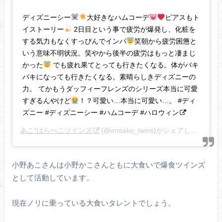
ディズニーシー
大好きなハムコーデ
ピアスもト
イストーリー
2日目という事で疲労が爆発し、化粧を
する気力もなくすっぴんでインパ
笑朝から疲労困憊と
いう意味不明状況。笑やから後半の疲労はもっと凄まじ
かった
でも疲れ果てとっても行きたくなる。体がバキ
バキになっても行きたくなる。素晴らしきディズニーの
力。 てかもうダッフィーフレンズのシリーズ本当に可愛
すぎるんやけど
！？可愛い…本当に可愛い…。 #ディ
ズニー #ディズニーシー #ハムコーデ #ハロウィン
あこ*はらぺこツインズ
(@onoako_twins)がシェアした投稿 –
小野あこさんは小野かこさんともに大食いで爆食ツインズ
として活動しています。
現在ノリに乗っている大食いタレントでしょう。