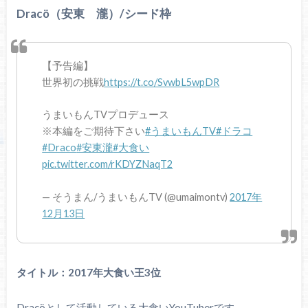
Dracö（安東 瀧）/シード枠
【予告編】
世界初の挑戦
https://t.co/SvwbL5wpDR
うまいもんTVプロデュース
※本編をご期待下さい
#うまいもんTV
#ドラコ
#Draco
#安東瀧
#大食い
pic.twitter.com/rKDYZNaqT2
— そうまん/うまいもんTV (@umaimontv)
2017年
12月13日
タイトル：2017年大食い王3位
Dracöとして活動している大食いYouTuberです。