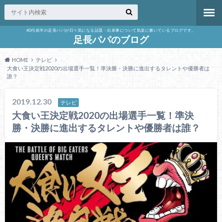
40代前半の足長パパが日々気になる話題・出来事について気楽に書いているブログです。
足長パパのブログ
HOME
テレビ
大食い王決定戦2020の出場選手一覧！準決勝・決勝に進出するタレントや優勝者は
誰？
2019.12.30
テレビ
大食い王決定戦2020の出場選手一覧！準決
勝・決勝に進出するタレントや優勝者は誰？