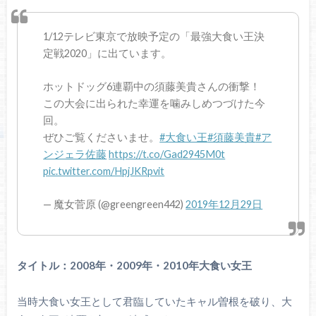
1/12テレビ東京で放映予定の「最強大食い王決
定戦2020」に出ています。
ホットドッグ6連覇中の須藤美貴さんの衝撃！
この大会に出られた幸運を噛みしめつづけた今
回。
ぜひご覧くださいませ。
#大食い王
#須藤美貴
#ア
ンジェラ佐藤
https://t.co/Gad2945M0t
pic.twitter.com/HpjJKRpvit
— 魔女菅原 (@greengreen442)
2019年12月29日
タイトル：2008年・2009年・2010年大食い女王
当時大食い女王として君臨していたキャル曽根を破り、大