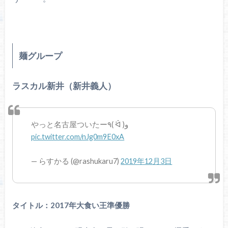
麺グループ
ラスカル新井（新井義人）
やっと名古屋ついたー٩( ᐛ )و
pic.twitter.com/nJg0m9E0xA
— らすかる (@rashukaru7)
2019年12月3日
タイトル：2017年大食い王準優勝