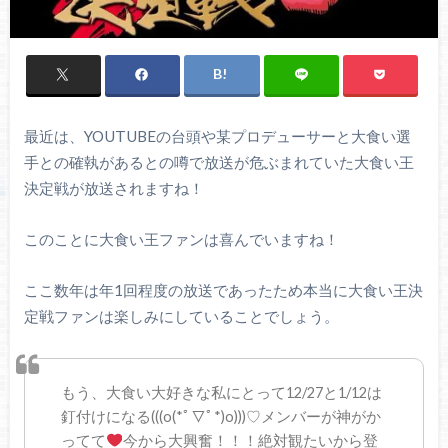
最近は、YOUTUBEの台頭や某プロデューサーと大食い選
手との確執があるとの噂で放送が危ぶまれていた大食い王
決定戦が放送されますね！
このことに大食い王ファンは喜んでいますね！
ここ数年は年1回程度の放送であったため本当に大食い王決
定戦ファンは楽しみにしていることでしょう。
もう、大食い大好きな私にとって12/27と1/12は
釘付けになる(((o(*ﾟ▽ﾟ*)o)))♡メンバーが神がか
ってて
今から大興奮！！！絶対観たいから登