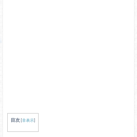
目次
[
非表示
]