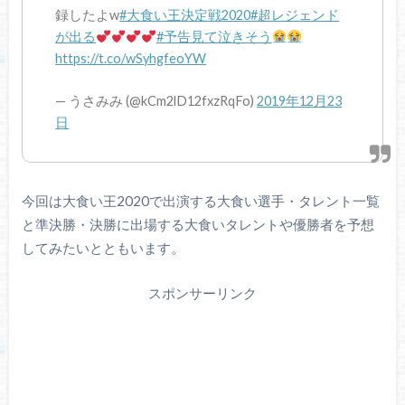
録したよw
#大食い王決定戦2020
#超レジェンド
が出る
#予告見て泣きそう
https://t.co/wSyhgfeoYW
— うさみみ (@kCm2lD12fxzRqFo)
2019年12月23
日
今回は大食い王2020で出演する大食い選手・タレント一覧
と準決勝・決勝に出場する大食いタレントや優勝者を予想
してみたいとともいます。
スポンサーリンク