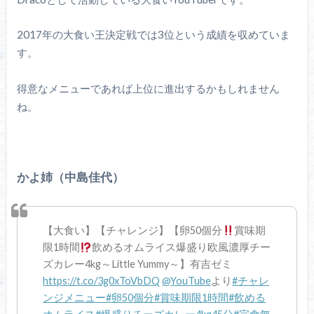
2017年の大食い王決定戦では3位という成績を収めていま
す。
得意なメニューであれば上位に進出するかもしれません
ね。
かよ姉（中島佳代）
【大食い】【チャレンジ】【卵50個分
賞味期
限1時間
飲めるオムライス爆盛り欧風濃厚チー
ズカレー4kg～Little Yummy～】有吉ゼミ
https://t.co/3g0xToVbDQ
@YouTube
より
#チャレ
ンジメニュー
#卵50個分
#賞味期限1時間
#飲める