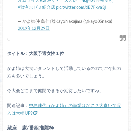
オムライス
#爆盛りチーズカレー4kg45分
#完食無
料
#有吉ゼミ紹介店
pic.twitter.com/dB7Fkva3jl
— かよ姉(中島佳代)KayoNakajima (@kayo05naka)
2019年12月29日
タイトル：大阪予選女性１位
かよ姉は大食いタレントして活動しているののでご存知の
方も多いでしょう。
今大会どこまで健闘できるか期待したいですね。
関連記事：
中島佳代（かよ姉）の職業はなに？大食いで収
入は大幅UP?
蔵座 廉/番組推薦枠