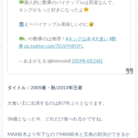
個人的に酢豚のパイナップルは邪道なんで、
キングがもっと好きになったよ
えーパイナップル美味しいのに
いや酢豚のは無理！
#キング山本
#大食い
#酢
豚
pic.twitter.com/7DJVYNfOFL
— あまがえる (@loiovoiol)
2019年4月24日
タイトル：2005春・秋/2013年王者
大食い王に出演するのは約7年ぶりとなります。
36歳となった今、どれだけ食べれるかですね。
MAX鈴木より年下なのでMAX鈴木と互角の対決ができるか