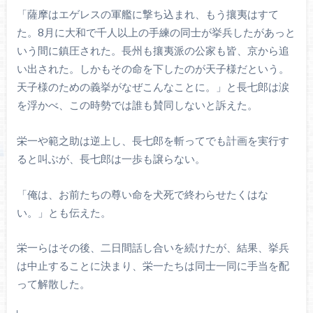
「薩摩はエゲレスの軍艦に撃ち込まれ、もう攘夷はすて
た。8月に大和で千人以上の手練の同士が挙兵したがあっと
いう間に鎮圧された。長州も攘夷派の公家も皆、京から追
い出された。しかもその命を下したのが天子様だという。
天子様のための義挙がなぜこんなことに。」と長七郎は涙
を浮かべ、この時勢では誰も賛同しないと訴えた。
栄一や範之助は逆上し、長七郎を斬ってでも計画を実行す
ると叫ぶが、長七郎は一歩も譲らない。
「俺は、お前たちの尊い命を犬死で終わらせたくはな
い。」とも伝えた。
栄一らはその後、二日間話し合いを続けたが、結果、挙兵
は中止することに決まり、栄一たちは同士一同に手当を配
って解散した。