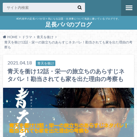
40代前半の足長パパが日々気になる話題・出来事について気楽に書いているブログです。
足長パパのブログ
HOME
ドラマ
青天を衝け
青天を衝け12話・栄一の旅立ちのあらすじネタバレ！勘当されても家を出た理由の考
察も
2021.04.18
青天を衝け
青天を衝け12話・栄一の旅立ちのあらすじネ
タバレ！勘当されても家を出た理由の考察も