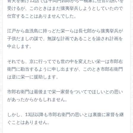
青天を衝け12話では平岡円四郎から一橋家に仕官の誘いを
受けるが、このときはまだ攘夷挙兵しようとしていたので
仕官することはありませんでした。
江戸から血洗島に持っどた栄一らは長七郎から攘夷挙兵が
子供だましの謀で、無謀な計画であることを諭され計画を
中止します。
それでも、京に行ってでも世の中を変えたい栄一は市郎右
衛門に勘当するように申し出ますが、このとき市郎右衛門
は逆に栄一に援助します。
市郎右衛門は最後まで栄一家督をついてでほしいとの思い
があったからかもしれません。
しかし、13話以降も市郎右衛門の思いとは裏腹に家督を継
ぐことはありません。