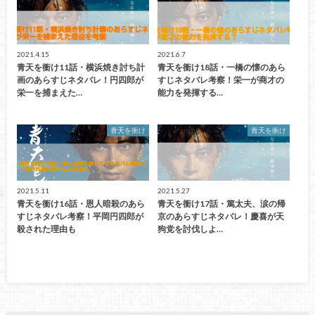
2021.4.15
2021.6.7
青天を衝け11話・横浜焼き討ち計
青天を衝け18話・一橋の懐のあら
画のあらすじネタバレ！円四郎が
すじネタバレ考察！栄一が商才の
栄一を捕まえた…
能力を発揮する…
青天を衝け
青天を衝け
2021.5.11
2021.5.27
青天を衝け16話・恩人暗殺のあら
青天を衝け17話・篤太夫、涙の帰
すじネタバレ考察！平岡円四郎が
京のあらすじネタバレ！慶喜が天
殺された理由も
狗党を討伐しよ…