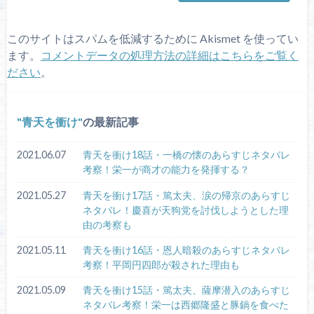
このサイトはスパムを低減するために Akismet を使ってい
ます。
コメントデータの処理方法の詳細はこちらをご覧く
ださい
。
青天を衝け
の最新記事
2021.06.07
青天を衝け18話・一橋の懐のあらすじネタバレ
考察！栄一が商才の能力を発揮する？
2021.05.27
青天を衝け17話・篤太夫、涙の帰京のあらすじ
ネタバレ！慶喜が天狗党を討伐しようとした理
由の考察も
2021.05.11
青天を衝け16話・恩人暗殺のあらすじネタバレ
考察！平岡円四郎が殺された理由も
2021.05.09
青天を衝け15話・篤太夫、薩摩潜入のあらすじ
ネタバレ考察！栄一は西郷隆盛と豚鍋を食べた