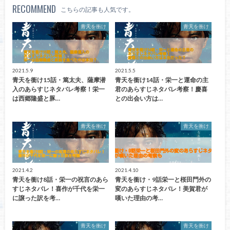
RECOMMEND
こちらの記事も人気です。
青天を衝け
青天を衝け
2021.5.9
2021.5.5
青天を衝け15話・篤太夫、薩摩潜
青天を衝け14話・栄一と運命の主
入のあらすじネタバレ考察！栄一
君のあらすじネタバレ考察！慶喜
は西郷隆盛と豚…
との出会い方は…
青天を衝け
青天を衝け
2021.4.2
2021.4.10
青天を衝け8話・栄一の祝言のあら
青天を衝け・9話栄一と桜田門外の
すじネタバレ！喜作が千代を栄一
変のあらすじネタバレ！美賀君が
に譲った訳を考…
嘆いた理由の考…
青天を衝け
青天を衝け