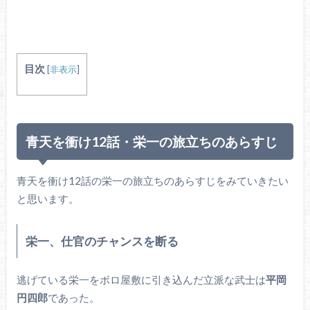
目次
[
非表示
]
青天を衝け12話・栄一の旅立ちのあらすじ
青天を衝け12話の栄一の旅立ちのあらすじをみていきたい
と思います。
栄一、仕官のチャンスを断る
逃げている栄一をボロ屋敷に引き込んだ立派な武士は
平岡
円四郎
であった。