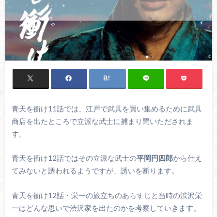
青天を衝け11話では、江戸で武具を買い集めるために武具
商店を出たところで立派な武士に捕まり問いただされま
す。
青天を衝け12話ではその立派な武士の
平岡円四郎
から仕え
てみないと誘われるようですが、誘いを断ります。
青天を衝け12話・栄一の旅立ちのあらすじと当時の渋沢栄
一はどんな思いで渋沢家を出たのかを考察していきます。