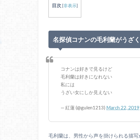
目次
[
非表示
]
名探偵コナンの毛利蘭がうざ
コナンは好きで見るけど
毛利蘭は好きになれない
私には
うざい女にしか見えない
— 紅蓮 (@gulen1213)
March 22, 2019
毛利蘭は、男性から声を掛けられる描写