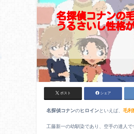
ポスト
シェア
名探偵コナン
の
ヒロイン
といえば、
毛利
工藤新一の幼馴染であり、空手の達人で