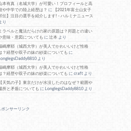
山本有真（名城大学）が可愛い！プロフィールと高
校や中学での陸上経歴は？
に
【2021年富士山女子
駅伝】注目の選手を紹介します! - ハルミナニュース
より
ミラベルと魔法だらけの家の原題は？邦題との違い
や意味・意図についても
に
辻本
より
福嶋摩耶（城西大学）が美人でかわいいけど性格
は？経歴や双子の妹の紗楽についても
に
LonglegsDaddy8810
より
福嶋摩耶（城西大学）が美人でかわいいけど性格
は？経歴や双子の妹の紗楽についても
に
craft
より
【天気の子】東京だけが水没したのはなぜ？範囲や
場所と矛盾についても
に
LonglegsDaddy8810
より
スポンサーリンク