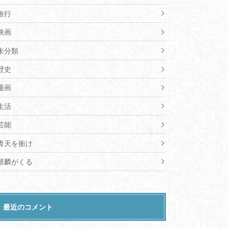
旅行
映画
未分類
歴史
漫画
生活
芸能
青天を衝け
麒麟がくる
最近のコメント