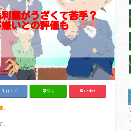
はてブ
Pocket
送る
蘭
。
す。