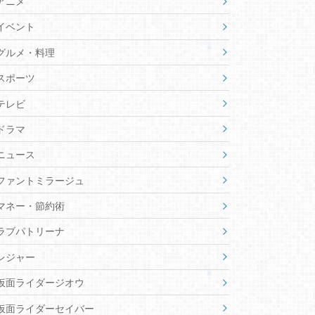
アニメ
イベント
グルメ・料理
スポーツ
テレビ
ドラマ
ニュース
ファントミラージュ
マネー・節約術
ラブパトリーナ
レジャー
仮面ライダージオウ
仮面ライダーセイバー