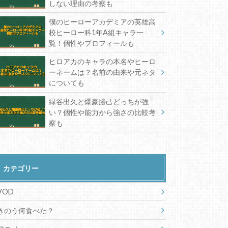
しない理由の考察も
僕のヒーローアカデミアの英雄高
校ヒーロー科1年A組キャラ一
覧！個性やプロフィールも
ヒロアカのキャラの本名やヒーロ
ーネームは？名前の由来や元ネタ
についても
緑谷出久と爆豪勝己どっちが強
い？個性や能力から強さの比較考
察も
カテゴリー
VOD
きのう何食べた？